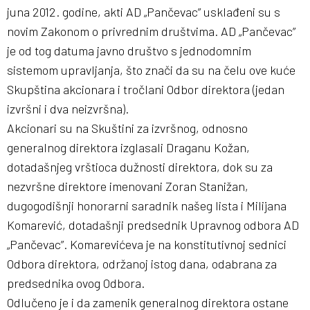
juna 2012. godine, akti AD „Pančevac” usklađeni su s
novim Zakonom o privrednim društvima. AD „Pančevac”
je od tog datuma javno društvo s jednodomnim
sistemom upravljanja, što znači da su na čelu ove kuće
Skupština akcionara i tročlani Odbor direktora (jedan
izvršni i dva neizvršna).
Akcionari su na Skuštini za izvršnog, odnosno
generalnog direktora izglasali Draganu Kožan,
dotadašnjeg vrštioca dužnosti direktora, dok su za
nezvršne direktore imenovani Zoran Stanižan,
dugogodišnji honorarni saradnik našeg lista i Milijana
Komarević, dotadašnji predsednik Upravnog odbora AD
„Pančevac”. Komarevićeva je na konstitutivnoj sednici
Odbora direktora, održanoj istog dana, odabrana za
predsednika ovog Odbora.
Odlučeno je i da zamenik generalnog direktora ostane