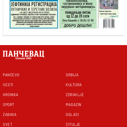
PANČEVO
SRBIJA
VESTI
KULTURA
HRONIKA
ZDRAVLJE
SPORT
MAGAZIN
ZABAVA
OGLASI
SVET
ČITULJE