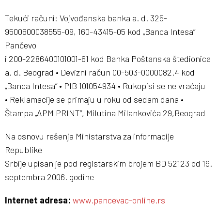
Tekući računi: Vojvođanska banka a. d. 325-
9500600038555-09, 160-43415-05 kod „Banca Intesa”
Pančevo
i 200-2286400101001-61 kod Banka Poštanska štedionica
a. d. Beograd • Devizni račun 00-503-0000082.4 kod
„Banca Intesa” • PIB 101054934 • Rukopisi se ne vraćaju
• Reklamacije se primaju u roku od sedam dana •
Štampa „APM PRINT”, Milutina Milankovića 29,Beograd
Na osnovu rešenja Ministarstva za informacije
Republike
Srbije upisan je pod registarskim brojem BD 52123 od 19.
septembra 2006. godine
Internet adresa:
www.pancevac-online.rs