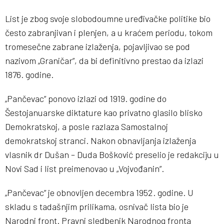
List je zbog svoje slobodoumne uređivačke politike bio
često zabranjivan i plenjen, a u kraćem periodu, tokom
tromesečne zabrane izlaženja, pojavljivao se pod
nazivom „Graničar”, da bi definitivno prestao da izlazi
1876. godine.
„Pančevac” ponovo izlazi od 1919. godine do
Šestojanuarske diktature kao privatno glasilo blisko
Demokratskoj, a posle razlaza Samostalnoj
demokratskoj stranci. Nakon obnavljanja izlaženja
vlasnik dr Dušan – Duda Bošković preselio je redakciju u
Novi Sad i list preimenovao u „Vojvođanin”.
„Pančevac” je obnovljen decembra 1952. godine. U
skladu s tadašnjim prilikama, osnivač lista bio je
Narodni front. Pravni sledbenik Narodnog fronta