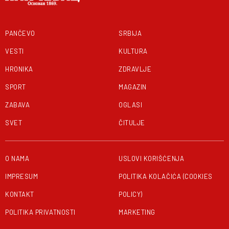
PANČEVO
SRBIJA
VESTI
KULTURA
HRONIKA
ZDRAVLJE
SPORT
MAGAZIN
ZABAVA
OGLASI
SVET
ČITULJE
O NAMA
USLOVI KORIŠĆENJA
IMPRESUM
POLITIKA KOLAČIĆA (COOKIES
KONTAKT
POLICY)
POLITIKA PRIVATNOSTI
MARKETING