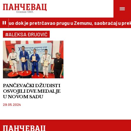
ginuo dok je pretrčavao prugu u Zemunu, saobraćaj u prek
#ALEKSA ĐRUOVIĆ
PANČEVAČKI DŽUDISTI
OSVOJILI DVE MEDALJE
U NOVOM SADU
29.05.2024