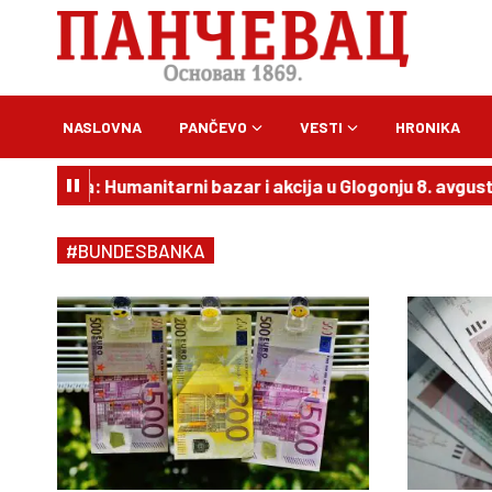
NASLOVNA
PANČEVO
VESTI
HRONIKA
ni za Ogija: Humanitarni bazar i akcija u Glogonju 8. avgust
#BUNDESBANKA