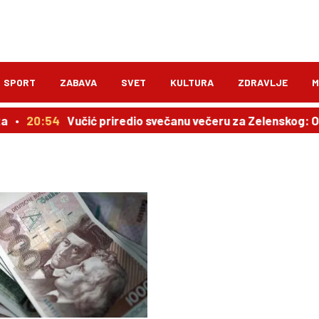
SPORT
ZABAVA
SVET
KULTURA
ZDRAVLJE
M
a
20:54
Vučić priredio svečanu večeru za Zelenskog: O