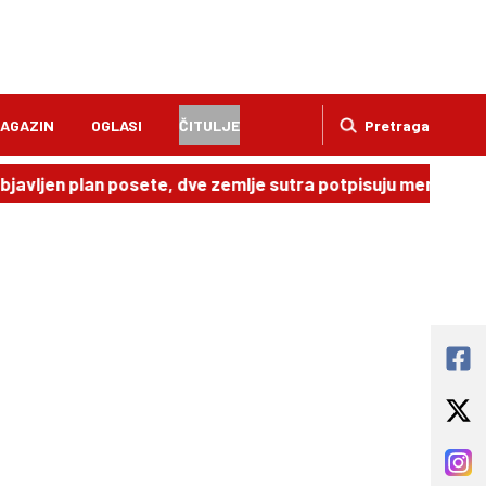
AGAZIN
OGLASI
ČITULJE
Pretraga
bjavljen plan posete, dve zemlje sutra potpisuju memoran