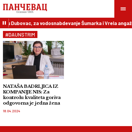
igla u Dubovac, za vodosnabdevanje Šumarka i Vrela anga
#DAUNSTRIM
NATAŠA BADRLJICA IZ
KOMPANIJE NIS: Za
kontrolu kvaliteta goriva
odgovorna je jedna žena
18.04.2024