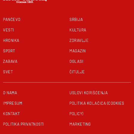
PANČEVO
SRBIJA
VESTI
KULTURA
HRONIKA
ZDRAVLJE
SPORT
MAGAZIN
ZABAVA
OGLASI
SVET
ČITULJE
O NAMA
USLOVI KORIŠĆENJA
IMPRESUM
POLITIKA KOLAČIĆA (COOKIES
KONTAKT
POLICY)
POLITIKA PRIVATNOSTI
MARKETING