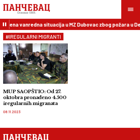
glašena vanredna situacija u MZ Dubovac zbog požara u Del
#IREGULARNI MIGRANTI
MUP SAOPŠTIO: Od 27.
oktobra pronađeno 4.500
iregularnih migranata
08.11.2023