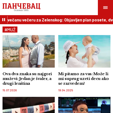
dio svečanu večeru za Zelenskog: Objavljen plan posete, d
#MUŽ
Ova dva znaka su najgori
Mi pitamo za vas: Može li
muževi: Jedan je švaler, a
mi suprug uzeti decu ako
drugi lenština
se razvedem?
15.07.2026
19.04.2025