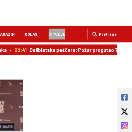
AGAZIN
OGLASI
ČITULJE
Pretraga
ka
09:41
Deliblatska peščara: Požar progutao 700 hek