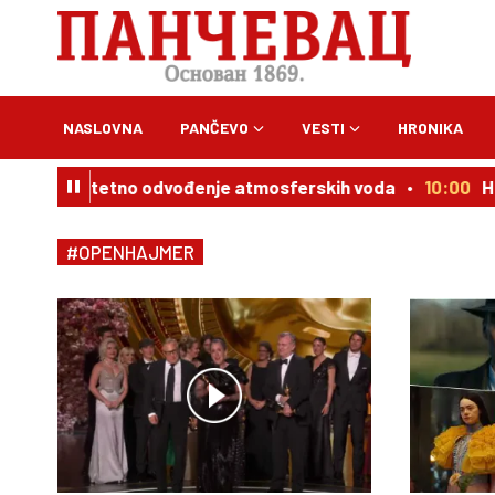
NASLOVNA
PANČEVO
VESTI
HRONIKA
: Za kvalitetno odvođenje atmosferskih voda
10:00
Hr
#OPENHAJMER