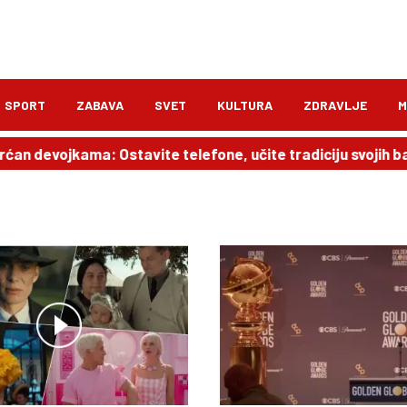
SPORT
ZABAVA
SVET
KULTURA
ZDRAVLJE
M
ćan devojkama: Ostavite telefone, učite tradiciju svojih ba