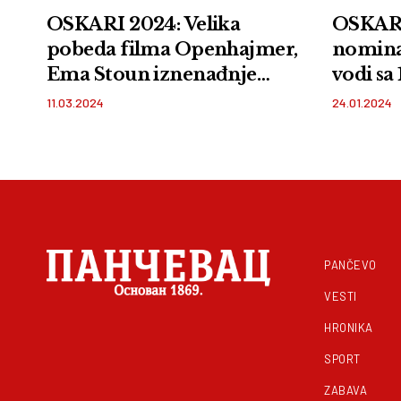
OSKARI 2024: Velika
OSKARI
pobeda filma Openhajmer,
nomina
Ema Stoun iznenađnje
vodi sa
večeri
samo 8!
11.03.2024
24.01.2024
izvisile!
PANČEVO
VESTI
HRONIKA
SPORT
ZABAVA