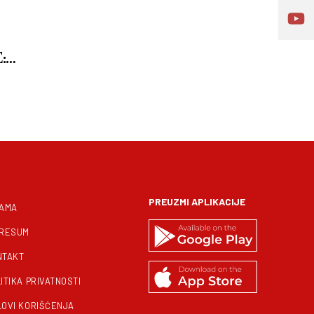
:
rbi“
PREUZMI APLIKACIJE
NAMA
PRESUM
NTAKT
ITIKA PRIVATNOSTI
LOVI KORIŠĆENJA