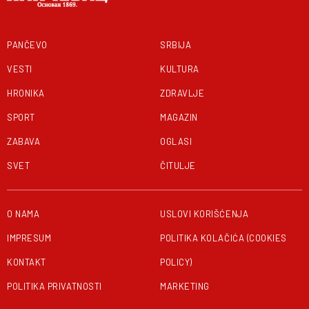
PANČEVO
SRBIJA
VESTI
KULTURA
HRONIKA
ZDRAVLJE
SPORT
MAGAZIN
ZABAVA
OGLASI
SVET
ČITULJE
O NAMA
USLOVI KORIŠĆENJA
IMPRESUM
POLITIKA KOLAČIĆA (COOKIES
KONTAKT
POLICY)
POLITIKA PRIVATNOSTI
MARKETING