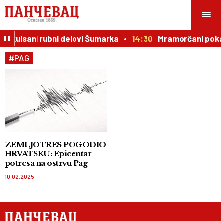
Evakuisani rubni delovi Šumarka
14:30
Mramorčani pokaz
#PAG
ZEMLJOTRES POGODIO
HRVATSKU: Epicentar
potresa na ostrvu Pag
10.02.2025