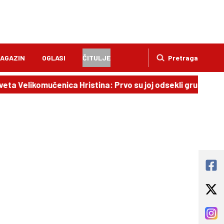
AGAZIN
OGLASI
ČITULJE
Pretraga
eta Velikomučenica Hristina: Prvo su joj odsekli grudi i jez