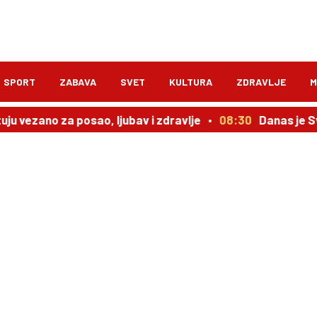
SPORT
ZABAVA
SVET
KULTURA
ZDRAVLJE
M
u vezano za posao, ljubav i zdravlje
08:30
Danas je Sv