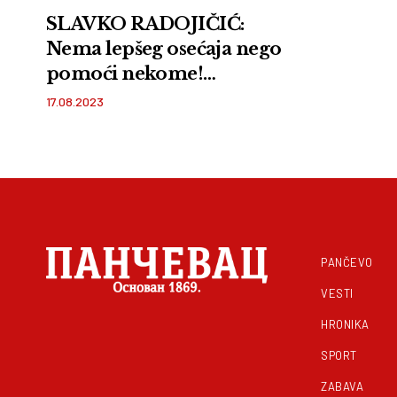
SLAVKO RADOJIČIĆ:
Nema lepšeg osećaja nego
pomoći nekome!
Pančevačko udruženje
17.08.2023
„Ognjište“ uručilo donaciju
deci oboleloj od raka!
FOTO
PANČEVO
VESTI
HRONIKA
SPORT
ZABAVA