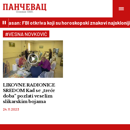
o opasan: FBI otkriva koji su horoskopski znakovi najskloniji
#VESNA NOVKOVIĆ
LIKOVNE RADIONICE
SREDOM Kad se „treće
doba” pozlati veselim
slikarskim bojama
24.11.2023