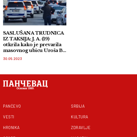
SASLUŠANA TRUDNICA
IZ TAKSIJA: J. A. (19)
otkrila kako je prevarila
masovnog ubicu Uroša B.
i spasila sebe sigurne
30.05.2023
smrti!
PANČEVO
SRBIJA
VESTI
KULTURA
HRONIKA
ZDRAVLJE