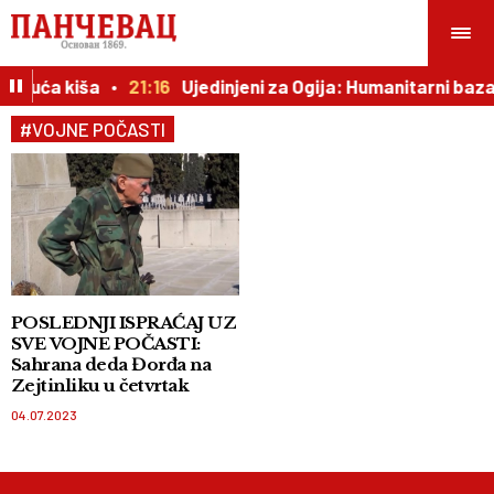
 moguća kiša
21:16
Ujedinjeni za Ogija: Humanitarni bazar
#VOJNE POČASTI
POSLEDNJI ISPRAĆAJ UZ
SVE VOJNE POČASTI:
Sahrana deda Đorđa na
Zejtinliku u četvrtak
04.07.2023