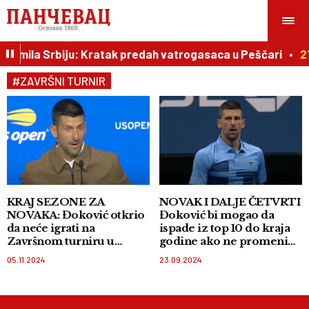
e slomila Srbiju: Kratak predah vatrogasaca u Peščari
2
#ZAVRŠNI TURNIR
KRAJ SEZONE ZA
NOVAK I DALJE ČETVRTI
NOVAKA: Đoković otkrio
Đoković bi mogao da
da neće igrati na
ispade iz top 10 do kraja
Završnom turniru u
godine ako ne promeni
Torinu
odluku!
05.11.2024
23.09.2024