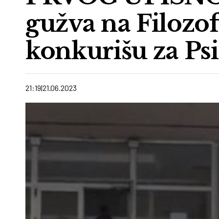
gužva na Filozof
konkurišu za Ps
21:19
21.06.2023