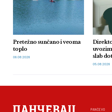
Pretežno sunčano i veoma
Direkto
toplo
uvozimo
slab do
06.08.2026
nastavi
05.08.2026
PANČEVO