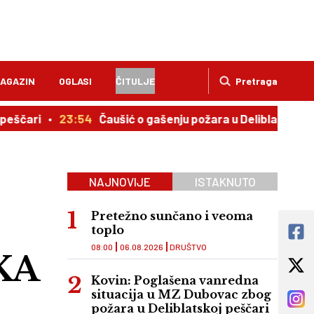
AGAZIN
OGLASI
ČITULJE
Pretraga
23:54
Čaušić o gašenju požara u Deliblatskoj peščari: 
NAJNOVIJE
ISTAKNUTO
Pretežno sunčano i veoma
toplo
08:00
06.08.2026
DRUŠTVO
KA
Kovin: Poglašena vanredna
situacija u MZ Dubovac zbog
požara u Deliblatskoj peščari