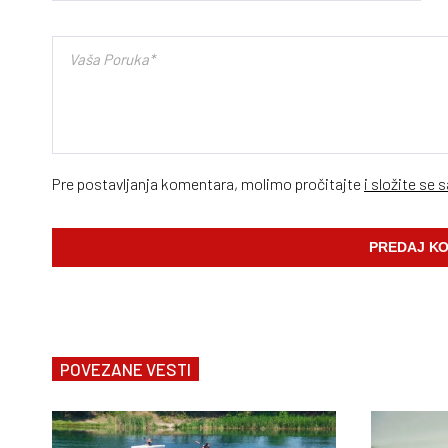
Pre postavljanja komentara, molimo pročitajte
i složite se 
POVEZANE VESTI