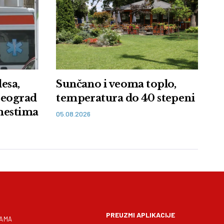
esa,
Sunčano i veoma toplo,
 Beograd
temperatura do 40 stepeni
mestima
05.08.2026
PREUZMI APLIKACIJE
NAMA