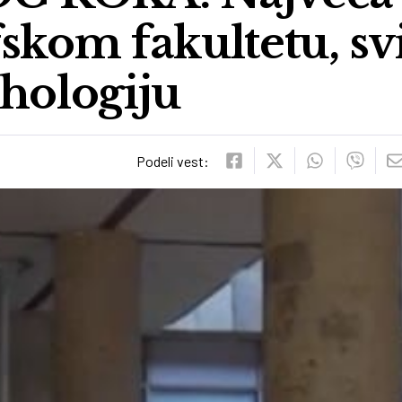
skom fakultetu, sv
ihologiju
Podeli vest: