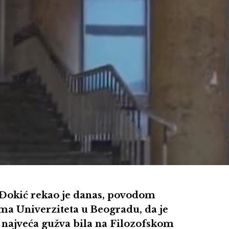
 Đokić rekao je danas, povodom
ma Univerziteta u Beogradu, da je
najveća gužva bila na Filozofskom