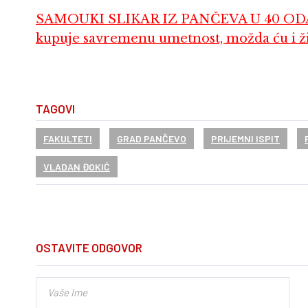
SAMOUKI SLIKAR IZ PANČEVA U 40 ODA
kupuje savremenu umetnost, možda ću i živ
TAGOVI
FAKULTETI
GRAD PANČEVO
PRIJEMNI ISPIT
VLADAN ĐOKIĆ
OSTAVITE ODGOVOR