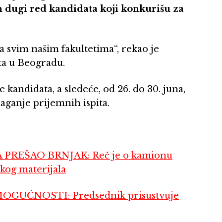
n dugi red kandidata koji konkurišu za
a svim našim fakultetima“, rekao je
ta u Beogradu.
e kandidata, a sledeće, od 26. do 30. juna,
aganje prijemnih ispita.
REŠAO BRNJAK: Reč je o kamionu
kog materijala
UĆNOSTI: Predsednik prisustvuje