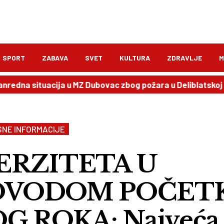
SPORT
ZABAVA
SVET
KULTURA
ZDRAVLJE
M
situacija u MZ Dubovac zbog požara u Deliblatskoj peščari
SNE INFORMACIJE
ERZITETA U
OVODOM POČET
G ROKA: Najveća