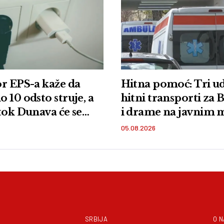
r EPS-a kaže da
Hitna pomoć: Tri ud
 10 odsto struje, a
hitni transporti za
tok Dunava će se
i drame na javnim 
ti
05.08.2026
SRBIJA
O 