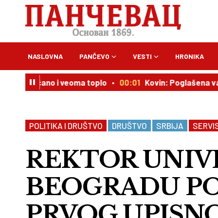
NASLOVNA
PANČEVO
VESTI
HRONIKA
unčano i veoma toplo
00:01
Kovin: Poglašena vanredna 
POLITIKA I DRUŠTVO
DRUŠTVO
SRBIJA
SERVI
REKTOR UNIV
BEOGRADU P
PRVOG UPISNO