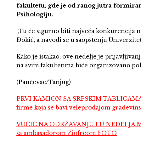
fakultetu, gde je od ranog jutra formira
Psihologiju.
„Tu će sigurno biti najveća konkurencija n
Đokić, a navodi se u saopštenju Univerzite
Kako je istakao, ove nedelje je prijavljivanj
na svim fakultetima biće organizovano pol
(Pančevac/Tanjug)
PRVI KAMION SA SRPSKIM TABLICAMA P
firme koja se bavi veleprodajom građevins
VUČIĆ NA ODRŽAVANJU EU NEDELJA MOG
sa ambasadorom Žiofreom FOTO