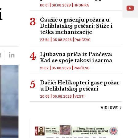
00:01
06.08.2026
HRONIKA
i
Čaušić o gašenju požara u
Deliblatskoj peščari: Stiže i
teška mehanizacije
23:54
05.08.2026
PANČEVO
Ljubavna priča iz Pančeva:
Kad se spoje takosi i sarma
21:02
05.08.2026
PANČEVO
Dačić: Helikopteri gase požar
u Deliblatskoj peščari
20:05
05.08.2026
VESTI
VIDI SVE