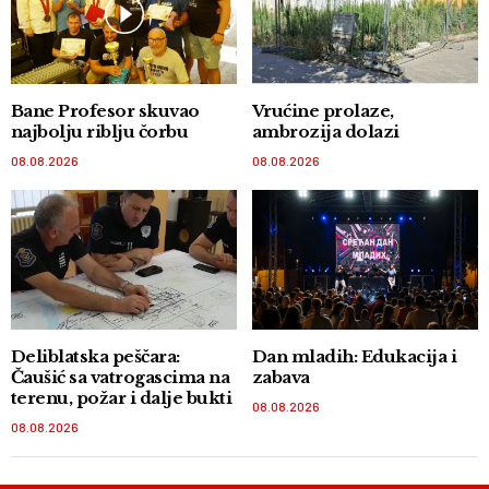
Bane Profesor skuvao
Vrućine prolaze,
najbolju riblju čorbu
ambrozija dolazi
08.08.2026
08.08.2026
Deliblatska peščara:
Dan mladih: Edukacija i
Čaušić sa vatrogascima na
zabava
terenu, požar i dalje bukti
08.08.2026
08.08.2026