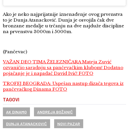
Ako je neko najprijatnije iznenađenje ovog prvenstva
to je Dunja Atanacković. Dunja je osvojila čak dve
bronzane medalje u trčanju na dve najduže discipline
na prvenstvu 3000m i 5000m.
(Pančevac)
VAŽAN DEO TIMA ŽELEZNIČARA Mateja Zuvić
ozvaničio saradnju sa pančevačkim klubom! Dodatno
pojačanje je i napadač David Ivić! FOTO
TROFEJ BEOGRADA: Uspešan nastup dizača tegova iz
pančevačkog Dinama FOTO
TAGOVI
AK DINAMO
ANDREJA BOŽANIĆ
DUNJA ATANACKOVIĆ
NOVI PAZAR