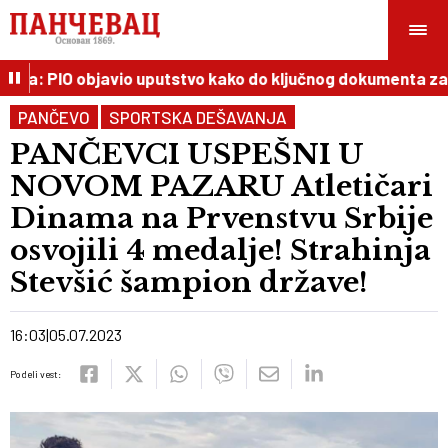
ža: PIO objavio uputstvo kako do ključnog dokumenta za pe
PANČEVO
SPORTSKA DEŠAVANJA
PANČEVCI USPEŠNI U
NOVOM PAZARU Atletičari
Dinama na Prvenstvu Srbije
osvojili 4 medalje! Strahinja
Stevšić šampion države!
16:03
05.07.2023
Podeli vest: