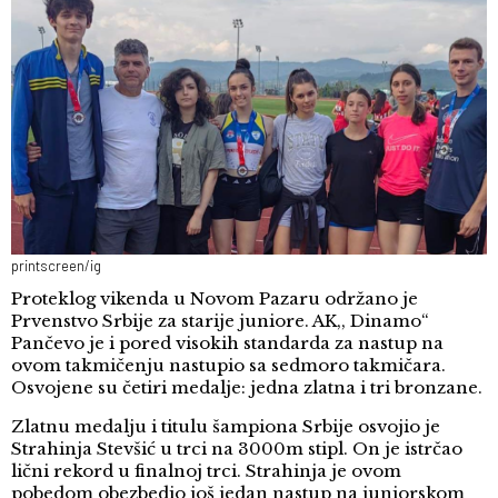
printscreen/ig
Proteklog vikenda u Novom Pazaru održano je
Prvenstvo Srbije za starije juniore. AK,, Dinamo“
Pančevo je i pored visokih standarda za nastup na
ovom takmičenju nastupio sa sedmoro takmičara.
Osvojene su četiri medalje: jedna zlatna i tri bronzane.
Zlatnu medalju i titulu šampiona Srbije osvojio je
Strahinja Stevšić u trci na 3000m stipl. On je istrčao
lični rekord u finalnoj trci. Strahinja je ovom
pobedom obezbedio još jedan nastup na juniorskom