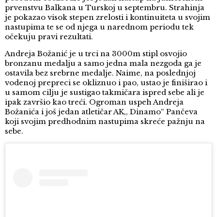
prvenstvu Balkana u Turskoj u septembru. Strahinja
je pokazao visok stepen zrelosti i kontinuiteta u svojim
nastupima te se od njega u narednom periodu tek
očekuju pravi rezultati.
Andreja Božanić je u trci na 3000m stipl osvojio
bronzanu medalju a samo jedna mala nezgoda ga je
ostavila bez srebrne medalje. Naime, na poslednjoj
vodenoj prepreci se okliznuo i pao, ustao je finiširao i
u samom cilju je sustigao takmičara ispred sebe ali je
ipak završio kao treći. Ogroman uspeh Andreja
Božanića i još jedan atletičar AK,, Dinamo“ Pančeva
koji svojim predhodnim nastupima skreće pažnju na
sebe.