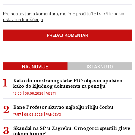
Pre postavljanja komentara, molimo pročitajte
i složite se sa
uslovima korišćenja
NAJNOVIJE
ISTAKNUTO
Kako do inostranog staža: PIO objavio uputstvo
kako do ključnog dokumenta za penziju
18:00
08.08.2026
VESTI
Bane Profesor skuvao najbolju riblju čorbu
17:57
08.08.2026
PANČEVO
Skandal na SP u Zagrebu: Crnogorci spustili glave
tokom himne!