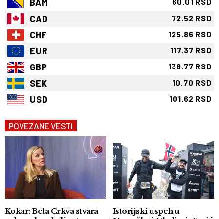
BAM
60.01 RSD
CAD
72.52 RSD
CHF
125.86 RSD
EUR
117.37 RSD
GBP
136.77 RSD
SEK
10.70 RSD
USD
101.62 RSD
POVEZANE VESTI
Kokar: Bela Crkva stvara
Istorijski uspeh u