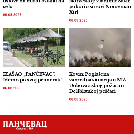
uslove da mladi ostanu na
Norveškoj: Vladimir Savić
selu
pokorio surovi Norseman
Xtri
06.08.2026
06.08.2026
IZAŠAO „PANČEVAC”:
Kovin: Poglašena
Idemo po svoj primerak!
vanredna situacija u MZ
Dubovac zbog požara u
06.08.2026
Deliblatskoj peščari
06.08.2026