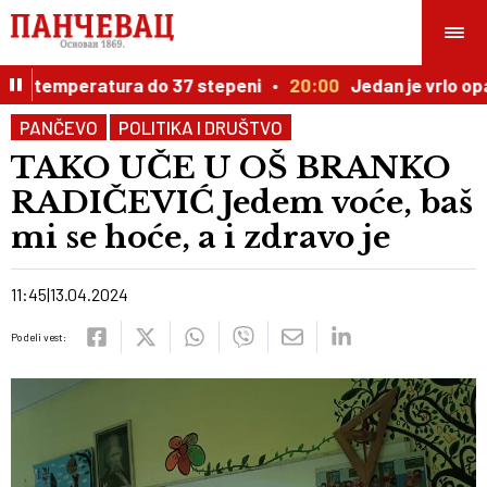
o, temperatura do 37 stepeni
20:00
Jedan je vrlo opasa
PANČEVO
POLITIKA I DRUŠTVO
TAKO UČE U OŠ BRANKO
RADIČEVIĆ Jedem voće, baš
mi se hoće, a i zdravo je
11:45
13.04.2024
Podeli vest: