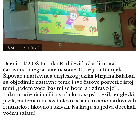
OŠ Branko Radičević
Učenici 1/2 OŠ Branko Radičević uživali su na
časovima integrativne nastave. Učiteljica Danijela
Šipovac i nastavnica engleskog jezika Mirjana Balaban
su objedinile nastavne teme i sve časove posvetile istoj
temi „Jedem voće, baš mi se hoće, a i zdravo je“ .
Tako su učenici učili o voću kroz srpski jezik, engleski
jezik, matematiku, svet oko nas, a na to smo nadovezali
i muzičko i likovno i uživali. Na kraju su jedva dočekali
voćnu salatu!