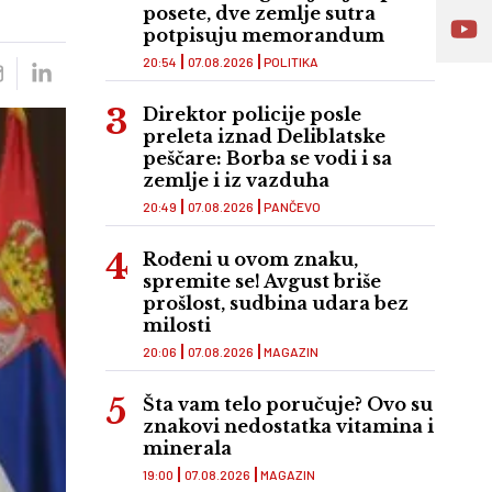
posete, dve zemlje sutra
potpisuju memorandum
20:54
07.08.2026
POLITIKA
Direktor policije posle
preleta iznad Deliblatske
peščare: Borba se vodi i sa
zemlje i iz vazduha
20:49
07.08.2026
PANČEVO
Rođeni u ovom znaku,
spremite se! Avgust briše
prošlost, sudbina udara bez
milosti
20:06
07.08.2026
MAGAZIN
Šta vam telo poručuje? Ovo su
znakovi nedostatka vitamina i
minerala
19:00
07.08.2026
MAGAZIN