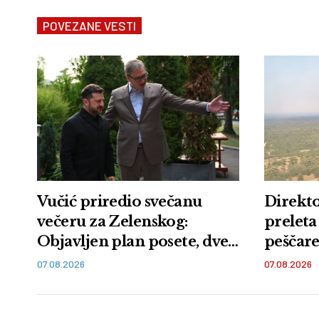
POVEZANE VESTI
Vučić priredio svečanu
Direkto
večeru za Zelenskog:
preleta
Objavljen plan posete, dve
peščare:
zemlje sutra potpisuju
zemlje 
07.08.2026
07.08.2026
memorandum