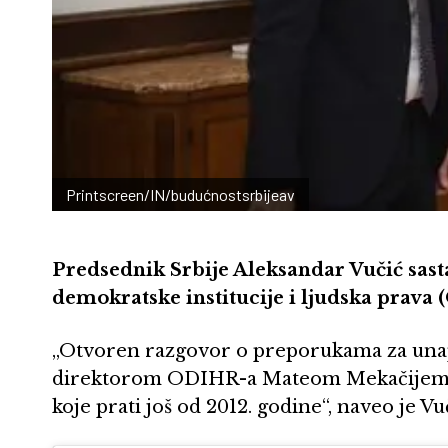
Printscreen/IN/budućnostsrbijeav
Predsednik Srbije Aleksandar Vučić sast
demokratske institucije i ljudska pra
„Otvoren razgovor o preporukama za una
direktorom ODIHR-a Mateom Mekačijem, 
koje prati još od 2012. godine“, naveo je V