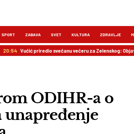
SPORT
ZABAVA
SVET
KULTURA
ZDRAVLJE
M
učić priredio svečanu večeru za Zelenskog: Objavljen pla
torom ODIHR-a o
 unapređenje
a