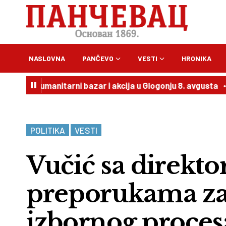
NASLOVNA
PANČEVO
VESTI
HRONIKA
Humanitarni bazar i akcija u Glogonju 8. avgusta
20:54
V
POLITIKA
VESTI
Vučić sa direk
preporukama za
izbornog proces