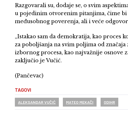
Razgovarali su, dodaje se, o svim aspekti
u pojedinim otvorenim pitanjima, čime bi
međusobnog poverenja, ali i veće odgovorn
„Istakao sam da demokratija, kao proces koj
za poboljšanja na svim poljima od značaja 
izbornog procesa, kao najvažnije osnove za
zaključio je Vučić.
(Pančevac)
TAGOVI
ALEKSANDAR VUČIĆ
MATEO MEKAČI
ODIHR