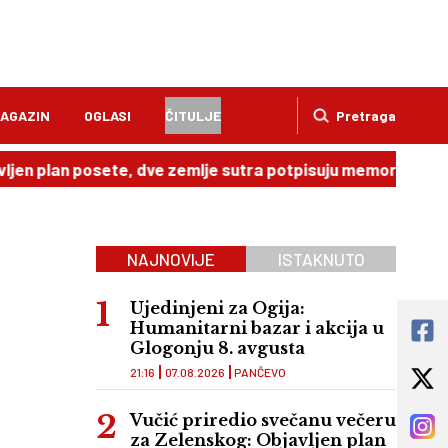
AGAZIN
OGLASI
ČITULJE
Pretraga
n posete, dve zemlje sutra potpisuju memorandum
20:49
NAJNOVIJE
ISTAKNUTO
Ujedinjeni za Ogija:
Humanitarni bazar i akcija u
Glogonju 8. avgusta
21:16
07.08.2026
PANČEVO
Vučić priredio svečanu večeru
za Zelenskog: Objavljen plan