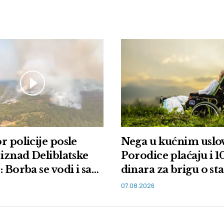
r policije posle
Nega u kućnim uslo
 iznad Deliblatske
Porodice plaćaju i 
 Borba se vodi i sa
dinara za brigu o st
i iz vazduha
bolesnima
07.08.2026