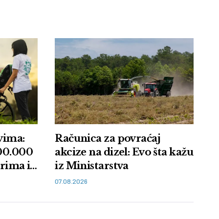
vima:
Računica za povraćaj
100.000
akcize na dizel: Evo šta kažu
arima i
iz Ministarstva
07.08.2026