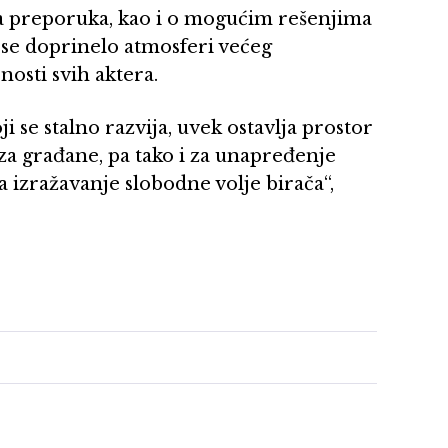
ma preporuka, kao i o mogućim rešenjima
 se doprinelo atmosferi većeg
osti svih aktera.
i se stalno razvija, uvek ostavlja prostor
za građane, pa tako i za unapređenje
 izražavanje slobodne volje birača“,