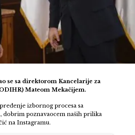
ao se sa direktorom Kancelarije za
va (ODIHR) Mateom Mekačijem.
pređenje izbornog procesa sa
dobrim poznavaocem naših prilika
učić na Instagramu.