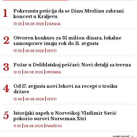
Pokrenuta peticija da se Dinu Merlinu zabrani
koncert u Kraljevu
13:30
06.08.2026
ZABAVA
Otvoren konkurs za 31 milion dinara, lokalne
samouprave imaju rok do 11. avgusta
13:00
06.08.2026
VESTI
Požar u Deliblatskoj peščari: Novi detalji sa terena
12:01
06.08.2026
HRONIKA
Od 17. avgusta novi lekovi na recept o trošku
države
12:00
06.08.2026
VESTI
Istorijski uspeh u Norveškoj: Vladimir Savić
pokorio surovi Norseman Xtri
11:30
06.08.2026
PANČEVO
VIDI SVE