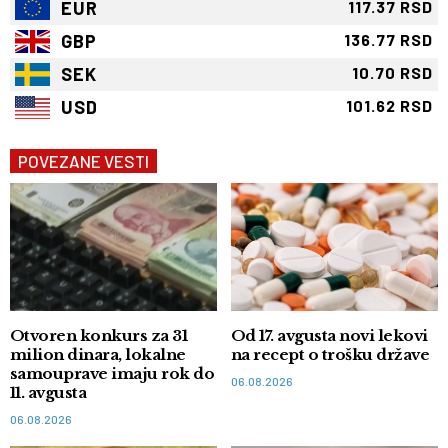
EUR
117.37 RSD
GBP
136.77 RSD
SEK
10.70 RSD
USD
101.62 RSD
POVEZANE VESTI
Otvoren konkurs za 31
Od 17. avgusta novi lekovi
milion dinara, lokalne
na recept o trošku države
samouprave imaju rok do
06.08.2026
11. avgusta
06.08.2026