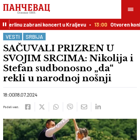
erlinu zabrani koncert u Kraljevu
13:00
Otvoren konkurs 
VESTI
SRBIJA
SAČUVALI PRIZREN U
SVOJIM SRCIMA: Nikolija i
Stefan sudbonosno „da“
rekli u narodnoj nošnji
18:00
18.07.2024
Podeli vest: