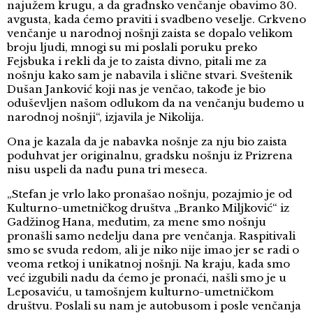
najužem krugu, a da građnsko venčanje obavimo 30.
avgusta, kada ćemo praviti i svadbeno veselje. Crkveno
venčanje u narodnoj nošnji zaista se dopalo velikom
broju ljudi, mnogi su mi poslali poruku preko
Fejsbuka i rekli da je to zaista divno, pitali me za
nošnju kako sam je nabavila i slične stvari. Sveštenik
Dušan Janković koji nas je venčao, takođe je bio
oduševljen našom odlukom da na venčanju budemo u
narodnoj nošnji“, izjavila je Nikolija.
Ona je kazala da je nabavka nošnje za nju bio zaista
poduhvat jer originalnu, gradsku nošnju iz Prizrena
nisu uspeli da nađu puna tri meseca.
„Stefan je vrlo lako pronašao nošnju, pozajmio je od
Kulturno-umetničkog društva „Branko Miljković“ iz
Gadžinog Hana, međutim, za mene smo nošnju
pronašli samo nedelju dana pre venčanja. Raspitivali
smo se svuda redom, ali je niko nije imao jer se radi o
veoma retkoj i unikatnoj nošnji. Na kraju, kada smo
već izgubili nadu da ćemo je pronaći, našli smo je u
Leposaviću, u tamošnjem kulturno-umetničkom
društvu. Poslali su nam je autobusom i posle venčanja