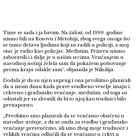
Time se sada i ja bavim. Na žalost, od 1999. godine
nismo bili na Kosovu i Metohiji, zbog svega onoga što
se tamo dešava ljudima koji su radili u policiji, a moj
otac je radio kao policjac. Međutim, Prizren nismo
zaboravili i i dalje je u našim srcima. Venčanjem u
narodnoj nošnji želela sam da pokažem poštovanje
prema kraju odakle sam“, objasnila je Nikolija.
Dodala je da su njen suprug i ona prvobitno planirali
da u istom danu kada prave svadbeno veselje imaju i
crkveno i građansko venčanje, međutim, od toga su
odustali jer su shvatili da bi to njoj kao trudnici bilo
prenaporno.
„Prvobitno smo planirali da se venčamo obučeni u
narodne nošnje, a da se onda za svadbu i građansko
venčanje presvučemo, ali smo zbog moje trudnoće i
velikih vrućina odlučili da se venčamo u crkvi u