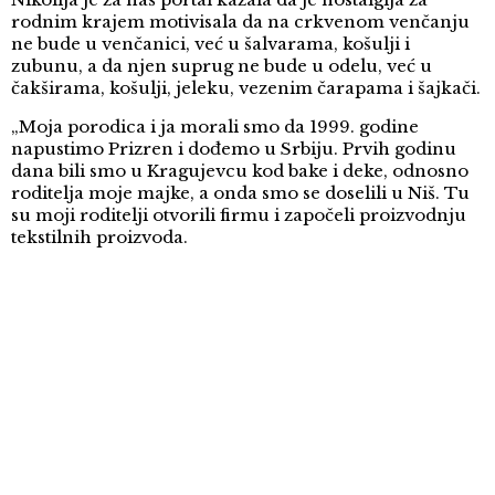
rodnim krajem motivisala da na crkvenom venčanju
ne bude u venčanici, već u šalvarama, košulji i
zubunu, a da njen suprug ne bude u odelu, već u
čakširama, košulji, jeleku, vezenim čarapama i šajkači.
„Moja porodica i ja morali smo da 1999. godine
napustimo Prizren i dođemo u Srbiju. Prvih godinu
dana bili smo u Kragujevcu kod bake i deke, odnosno
roditelja moje majke, a onda smo se doselili u Niš. Tu
su moji roditelji otvorili firmu i započeli proizvodnju
tekstilnih proizvoda.