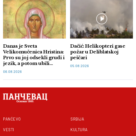
Danas je Sveta
Dačić: Helikopteri gase
Velikomučenica Hristina:
požar u Deliblatskoj
Prvo su joj odsekli grudi i
peščari
jezik, a potom ubili
05.08.2026
mačem
06.08.2026
PANČEVO
SRBIJA
VESTI
KULTURA