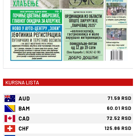
KURSNA LISTA
AUD
71.59 RSD
BAM
60.01 RSD
CAD
72.52 RSD
CHF
125.86 RSD