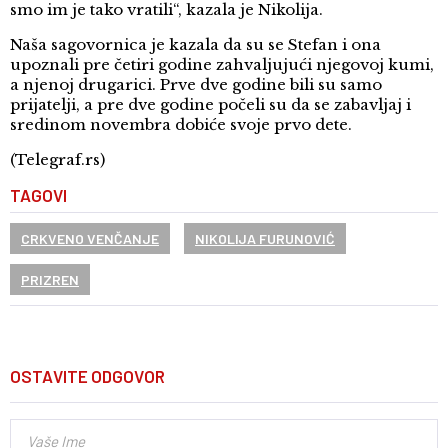
smo im je tako vratili“, kazala je Nikolija.
Naša sagovornica je kazala da su se Stefan i ona
upoznali pre četiri godine zahvaljujući njegovoj kumi,
a njenoj drugarici. Prve dve godine bili su samo
prijatelji, a pre dve godine počeli su da se zabavljaj i
sredinom novembra dobiće svoje prvo dete.
(Telegraf.rs)
TAGOVI
CRKVENO VENČANJE
NIKOLIJA FURUNOVIĆ
PRIZREN
OSTAVITE ODGOVOR