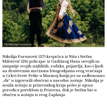
FB/NIkolija Furunovic
Nikolija Furunović (27) krojačica iz Niša i Stefan
Milošević (28) policajac iz Gadžinog Hana osvojili su
simpatije svojih najbližih, rođaka, prijatelja, kao i ljudi
na društvenim mrežama fotografijama svog venčanja
u Crkvi Svete Petke u Marinoj Kutiji jer su sudbonosno
„da“ u izgovorili obučeni u narodne nošnje. Nikolija je
nosila nošnju iz prizrenskog kraja pošto je njena
porodica poreklom iz Prizrena, dok je Stefan bio u
obučen u nošnju iz svog Zaplanja.