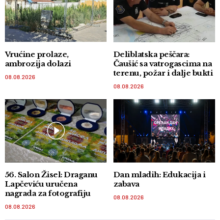
Vrućine prolaze,
Deliblatska peščara:
ambrozija dolazi
Čaušić sa vatrogascima na
terenu, požar i dalje bukti
08.08.2026
08.08.2026
56. Salon Žisel: Draganu
Dan mladih: Edukacija i
Lapčeviću uručena
zabava
nagrada za fotografiju
08.08.2026
08.08.2026