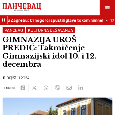
Zagrebu: Crnogorci spustili glave tokom himne!
17:00
Vr
PANČEVO
KULTURNA DEŠAVANJA
GIMNAZIJA UROŠ
PREDIĆ: Takmičenje
Gimnazijski idol 10. i 12.
decembra
11:00
23.11.2024
Podeli vest: