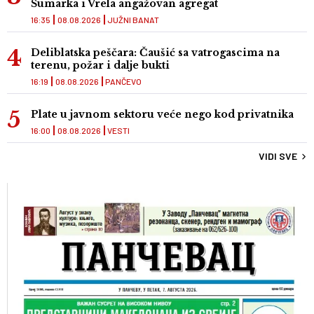
Šumarka i Vrela angažovan agregat
16:35
08.08.2026
JUŽNI BANAT
Deliblatska peščara: Čaušić sa vatrogascima na
terenu, požar i dalje bukti
16:19
08.08.2026
PANČEVO
Plate u javnom sektoru veće nego kod privatnika
16:00
08.08.2026
VESTI
VIDI SVE