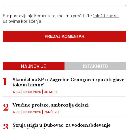
Pre postavljanja komentara, molimo pročitajte
i složite se sa
uslovima korišćenja
NAJNOVIJE
ISTAKNUTO
Skandal na SP u Zagrebu: Crnogorci spustili glave
tokom himne!
17:04
08.08.2026
OSTALO
Vrućine prolaze, ambrozija dolazi
17:00
08.08.2026
PANČEVO
Struja stigla u Dubovac, za vodosnabdevanje