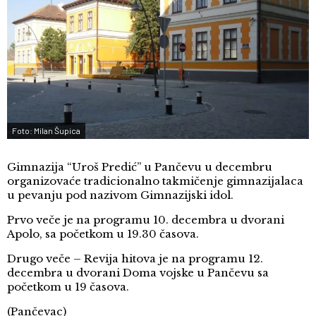
Foto: Milan Šupica
Gimnazija “Uroš Predić” u Pančevu u decembru
organizovaće tradicionalno takmičenje gimnazijalaca
u pevanju pod nazivom Gimnazijski idol.
Prvo veče je na programu 10. decembra u dvorani
Apolo, sa početkom u 19.30 časova.
Drugo veče – Revija hitova je na programu 12.
decembra u dvorani Doma vojske u Pančevu sa
početkom u 19 časova.
(Pančevac)