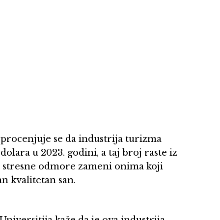
procenjuje se da industrija turizma
olara u 2023. godini, a taj broj raste iz
da stresne odmore zameni onima koji
n kvalitetan san.
niversitija kaže da je ova industrija