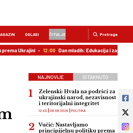
AGAZIN
OGLASI
ČITULJE
Pretraga
ma Ukrajini
12:00
Dan mladih: Edukacija i zabava
11:
NAJNOVIJE
ISTAKNUTO
Zelenski: Hvala na podršci za
ukrajinski narod, nezavisnost
i teritorijalni integritet
om
12:45
08.08.2026
POLITIKA
Vučić: Nastavljamo
principijelnu politiku prema