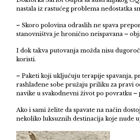
nastala iz rastućeg problema nedostatka sn
– Skoro polovina odraslih ne spava prepo
stanovništva je hronično neispavana – obj
I dok takva putovanja možda nisu dugoroč
koristi.
– Paketi koji uključuju terapije spavanja, 
rashlađene sobe pružaju priliku za pravi 
navike u svakodnevni život po povratku –
Ako i sami želite da spavate na način dosto
nekoliko luksuznih destinacija koje nude u