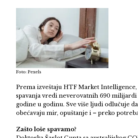
Foto: Pexels
Prema izveštaju HTF Market Intelligence, 
spavanja vredi neverovatnih 690 milijardi d
godine u godinu. Sve više ljudi odlučuje 
obećavaju mir, opuštanje i – preko potreba
Zašto loše spavamo?
Doktorka Šarlot Gupta sa australijskog CQU