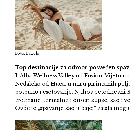
Foto: Pexels
Top destinacije za odmor posvećen spav
1. Alba Wellness Valley od Fusion, Vijetnam
Nedaleko od Huea, u miru pirinčanih polja 
potpuno resetovanje. Njihov petodnevni S
tretmane, termalne i onsen kupke, kao i vel
Ovde je „spavanje kao u bajci“ zaista mogu