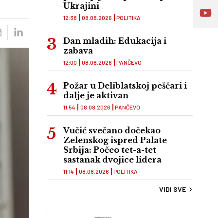
Ukrajini
12:38
08.08.2026
POLITIKA
Dan mladih: Edukacija i
zabava
12:00
08.08.2026
PANČEVO
Požar u Deliblatskoj peščari i
dalje je aktivan
11:54
08.08.2026
PANČEVO
Vučić svečano dočekao
Zelenskog ispred Palate
Srbija: Počeo tet-a-tet
sastanak dvojice lidera
11:14
08.08.2026
POLITIKA
VIDI SVE