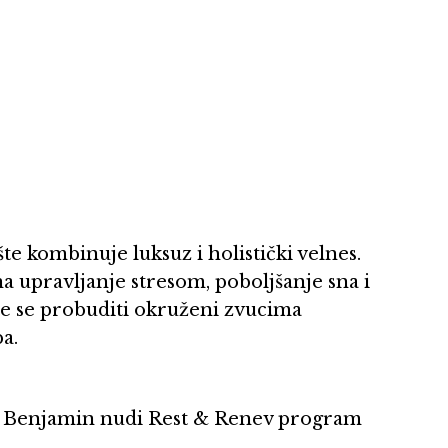
e kombinuje luksuz i holistički velnes.
a upravljanje stresom, poboljšanje sna i
ete se probuditi okruženi zvucima
a.
l Benjamin nudi Rest & Renev program