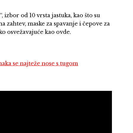
 izbor od 10 vrsta jastuka, kao što su
 na zahtev, maske za spavanje i čepove za
ako osvežavajuće kao ovde.
ka se najteže nose s tugom