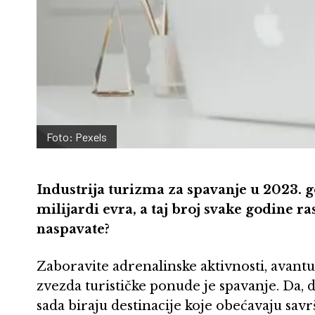
Foto: Pexels
Industrija turizma za spavanje u 2023. g
milijardi evra, a taj broj svake godine rast
naspavate?
Zaboravite adrenalinske aktivnosti, avantur
zvezda turističke ponude je spavanje. Da, d
sada biraju destinacije koje obećavaju savr