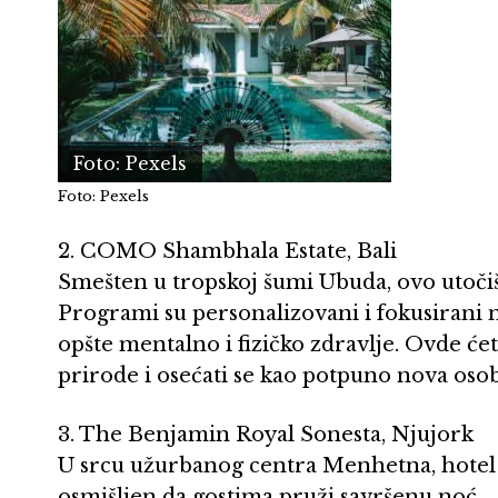
Foto: Pexels
Foto: Pexels
2. COMO Shambhala Estate, Bali
Smešten u tropskoj šumi Ubuda, ovo utočišt
Programi su personalizovani i fokusirani n
opšte mentalno i fizičko zdravlje. Ovde ć
prirode i osećati se kao potpuno nova osob
3. The Benjamin Royal Sonesta, Njujork
U srcu užurbanog centra Menhetna, hote
osmišljen da gostima pruži savršenu noć.