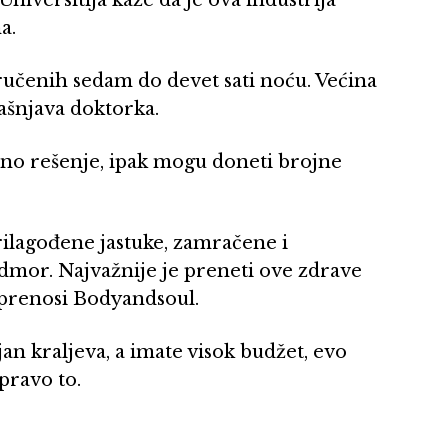
a.
ručenih sedam do devet sati noću. Većina
ašnjava doktorka.
no rešenje, ipak mogu doneti brojne
prilagođene jastuke, zamračene i
odmor. Najvažnije je preneti ove zdrave
 prenosi Bodyandsoul.
jan kraljeva, a imate visok budžet, evo
pravo to.