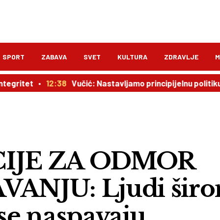
SPORT
ZABAVA
SVET
KULTURA
ZDRAVLJE
M
itet
12:38
Vučić: Nastavljamo principijelnu politiku pre
CIJE ZA ODMOR
ANJU: Ljudi šir
 se naspavaju