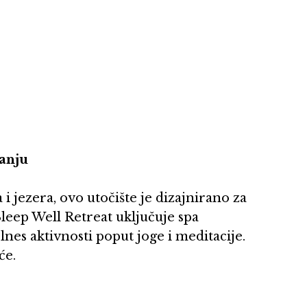
anju
i jezera, ovo utočište je dizajnirano za
leep Well Retreat uključuje spa
nes aktivnosti poput joge i meditacije.
će.