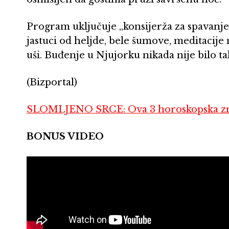
Program uključuje „konsijerža za spavanje“,
jastuci od heljde, bele šumove, meditacije
uši. Buđenje u Njujorku nikada nije bilo t
(Bizportal)
SLOMLJENO SRCE: Ova 3 horoskopska zna
BONUS VIDEO