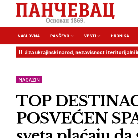
NASLOVNA
PANČEVO
VESTI
HRONIKA
odršci za ukrajinski narod, nezavisnost i teritorijalni integr
MAGAZIN
TOP DESTINA
POSVEĆEN SPAV
sveta plaćaju da