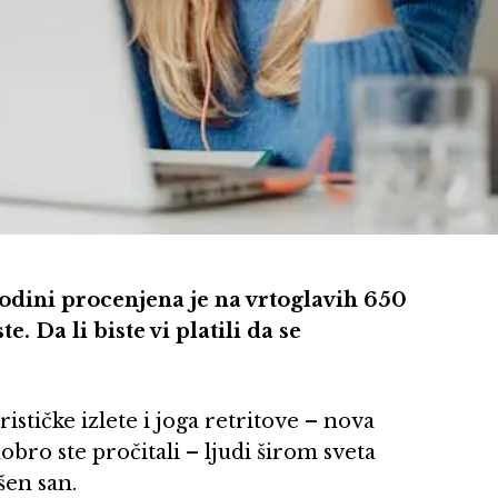
odini procenjena je na vrtoglavih 650
e. Da li biste vi platili da se
ističke izlete i joga retritove – nova
obro ste pročitali – ljudi širom sveta
šen san.