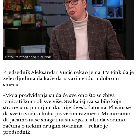
Foto: Printscreen/RTV Pink
Predsednik Aleksandar Vučić rekao je na TV Pink da je
želeo ljudima da kaže da stvari ne idu u dobrom
smeru.
-Moja predviđanja su da će sve ono što se zbiva
izmicati kontroli sve više. Svaka izjava sa bilo koje
strane u najmanju ruku nije deeskalatorna. Plašim se
da sve to vodi sukobu još većim razmera. Mi moramo
da jačamo naše snage i našu vojsku, ali i da vodimo
računa o nekim drugim stvarima – rekao je
predsednik.