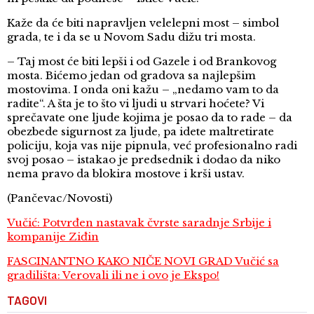
Kaže da će biti napravljen velelepni most – simbol
grada, te i da se u Novom Sadu dižu tri mosta.
– Taj most će biti lepši i od Gazele i od Brankovog
mosta. Bićemo jedan od gradova sa najlepšim
mostovima. I onda oni kažu – „nedamo vam to da
radite“. A šta je to što vi ljudi u strvari hoćete? Vi
sprečavate one ljude kojima je posao da to rade – da
obezbede sigurnost za ljude, pa idete maltretirate
policiju, koja vas nije pipnula, već profesionalno radi
svoj posao – istakao je predsednik i dodao da niko
nema pravo da blokira mostove i krši ustav.
(Pančevac/Novosti)
Vučić: Potvrđen nastavak čvrste saradnje Srbije i
kompanije Ziđin
FASCINANTNO KAKO NIČE NOVI GRAD Vučić sa
gradilišta: Verovali ili ne i ovo je Ekspo!
TAGOVI