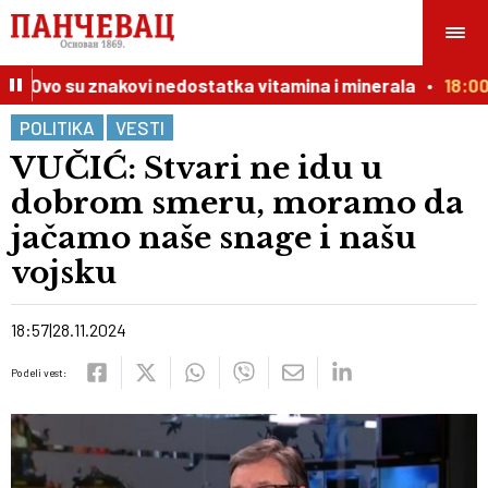
 Ovo su znakovi nedostatka vitamina i minerala
18:00
N
POLITIKA
VESTI
VUČIĆ: Stvari ne idu u
dobrom smeru, moramo da
jačamo naše snage i našu
vojsku
18:57
28.11.2024
Podeli vest: