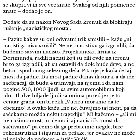
se skupi i vi ih sve već znate. Svakog od njih poimence
znate – dodao je on.
Dodaje da su nakon Novog Sada krenuli da blokiraju
rušenje „nacističkog mosta“.
– Pazite kakav su oni odvratni trik smislili – kažu „ni
nacisti ga nisu srušili“. Ne ne, nacisti su ga izgradili, da
budemo sasvim načisto. Projektantska firma iz
Dortmunda, radili nacisti koji su bili ovde na terenu,
brzo ga izgradili, ali su ostavili da dole bude drvo, a ne
beton ispod onog železnog dela. Pitanje je kada će taj
most da padne. Da most padne danas ili sutra, a da ide
saobraćaj, da budu 4 tramvaja na njemu i da nam
pogine 500, 1000 ljudi, sa svim automobilima koji
idu… Ili dve hiljade ljudi sa onima pored jer je to
centar grada, oni bi rekli „Vučiću moramo da te
obesimo“. A ovako kažu „ne ne, čuvajmo taj most, pa da
sačekamo možda neku tragediju“. Mi kažemo – „ali mi
ne rušimo most, mi ćemo i taj nacistički most da
sačuvamo“, pa ćemo da ga prebacimo negde, biće
rekonstruisan i siguran za pešake, jer ovakav ne može
ni pešake da podnese – ističe Vučić.