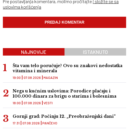
Pre postavljanja komentara, molimo pročitajte
i složite se sa
uslovima korišćenja
NAJNOVIJE
ISTAKNUTO
Šta vam telo poručuje? Ovo su znakovi nedostatka
vitamina i minerala
19:00
07.08.2026
MAGAZIN
Nega u kućnim uslovima: Porodice plaćaju i
100.000 dinara za brigu o starima i bolesnima
18:00
07.08.2026
VESTI
Gornji grad: Počinju 12. „Preobraženjski dani“
17:31
07.08.2026
PANČEVO