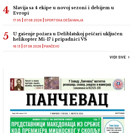
Slavija sa 4 ekipe u novoj sezoni i debijem u
Evropi
17:05
07.08.2026
SPORTSKA DEŠAVANJA
U gašenje požara u Deliblatskoj peščari uključen
helikopter Mi-17 i pripadnici VS
16:13
07.08.2026
PANČEVO
VIDI SVE