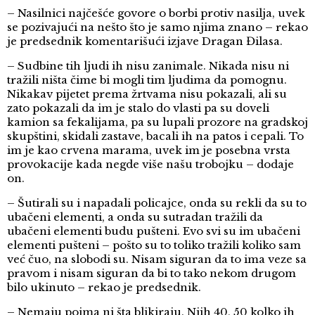
– Nasilnici najčešće govore o borbi protiv nasilja, uvek
se pozivajući na nešto što je samo njima znano – rekao
je predsednik komentarišući izjave Dragan Đilasa.
– Sudbine tih ljudi ih nisu zanimale. Nikada nisu ni
tražili ništa čime bi mogli tim ljudima da pomognu.
Nikakav pijetet prema žrtvama nisu pokazali, ali su
zato pokazali da im je stalo do vlasti pa su doveli
kamion sa fekalijama, pa su lupali prozore na gradskoj
skupštini, skidali zastave, bacali ih na patos i cepali. To
im je kao crvena marama, uvek im je posebna vrsta
provokacije kada negde više našu trobojku – dodaje
on.
– Šutirali su i napadali policajce, onda su rekli da su to
ubačeni elementi, a onda su sutradan tražili da
ubačeni elementi budu pušteni. Evo svi su im ubačeni
elementi pušteni – pošto su to toliko tražili koliko sam
već čuo, na slobodi su. Nisam siguran da to ima veze sa
pravom i nisam siguran da bi to tako nekom drugom
bilo ukinuto – rekao je predsednik.
– Nemaju pojma ni šta blikiraju. Njih 40, 50 kolko ih