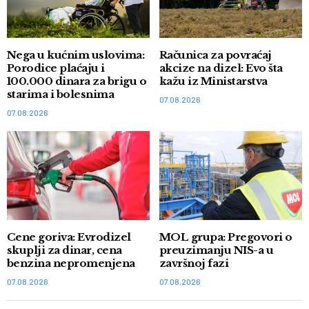
Nega u kućnim uslovima:
Računica za povraćaj
Porodice plaćaju i
akcize na dizel: Evo šta
100.000 dinara za brigu o
kažu iz Ministarstva
starima i bolesnima
07.08.2026
07.08.2026
Cene goriva: Evrodizel
MOL grupa: Pregovori o
skuplji za dinar, cena
preuzimanju NIS-a u
benzina nepromenjena
završnoj fazi
07.08.2026
07.08.2026