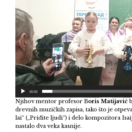
00:00
Njihov mentor profesor B
oris Matijavić
b
drevnih muzičkih zapisa, tako što je otpevao
lai“ („Priđite ljudi“) i delo kompozitora Isa
nastalo dva veka kasnije.