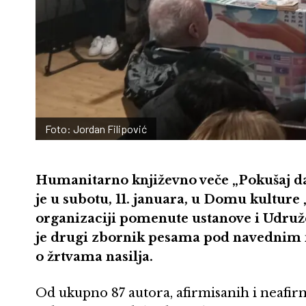
Foto: Jordan Filipović
Humanitarno književno veče „Pokušaj d
je u subotu, 11. januara, u Domu kulture
organizaciji pomenute ustanove i Udruže
je drugi zbornik pesama pod navednim na
o žrtvama nasilja.
Od ukupno 87 autora, afirmisanih i neafirm