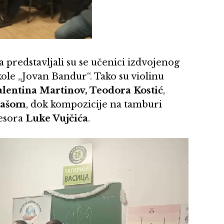
predstavljali su se učenici izdvojenog
le „Jovan Bandur“. Tako su violinu
alentina Martinov, Teodora Kostić
,
lašom
, dok kompozicije na tamburi
fesora
Luke Vujčića
.