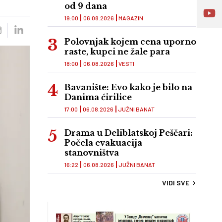
od 9 dana
19:00
06.08.2026
MAGAZIN
Polovnjak kojem cena uporno
raste, kupci ne žale para
18:00
06.08.2026
VESTI
Bavanište: Evo kako je bilo na
Danima ćirilice
17:00
06.08.2026
JUŽNI BANAT
Drama u Deliblatskoj Peščari:
Počela evakuacija
stanovništva
16:22
06.08.2026
JUŽNI BANAT
VIDI SVE