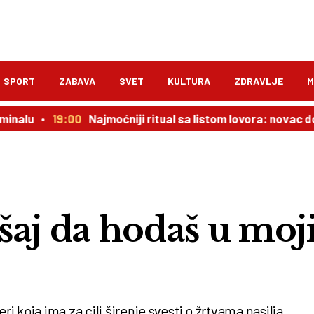
SPORT
ZABAVA
SVET
KULTURA
ZDRAVLJE
M
19:00
Najmoćniji ritual sa listom lovora: novac dolazi u
j da hodaš u mo
koja ima za cilj širenje svesti o žrtvama nasilja.