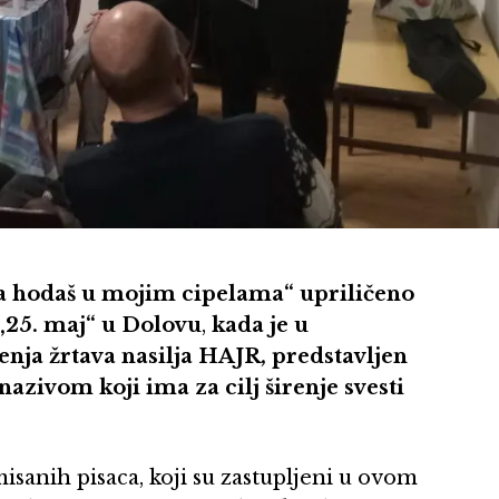
a hodaš u mojim cipelama“ upriličeno
 „25. maj“ u Dolovu
,
kada je u
nja žrtava nasilja HAJR, predstavljen
zivom koji ima za cilj širenje svesti
isanih pisaca, koji su zastupljeni u ovom