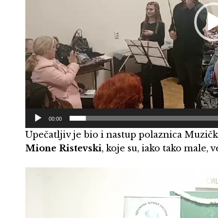
00:00
Upečatljiv je bio i nastup polaznica Muzi
Mione Ristevski
, koje su, iako tako male, 
Pregledač
video
zapisa