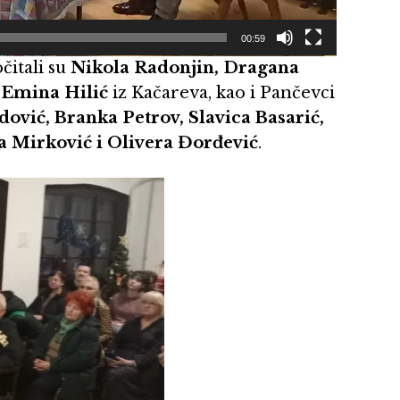
00:59
čitali su
Nikola Radonjin, Dragana
m
Emina Hilić
iz Kačareva, kao i Pančevci
ović, Branka Petrov, Slavica Basarić,
a Mirković i Olivera Đorđević
.