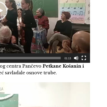
01:13
čkog centra Pančevo
Petkane Košanin i
već savladale osnove trube.