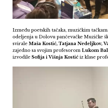
Između poetskih tačaka, muzičkim tačkama 
odeljenja u Dolovu pančevačke Muzičke ško
svirale
Maša Kostić, Tatjana Nedeljkov, V
zajedno sa svojim profesorom
Lukom Ba
izvodile
Sofija i Višnja Kostić
iz klase pro
Pregledač
video
zapisa