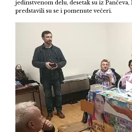
jedinstvenom delu, desetak su iz Pančeva, 
predstavili su se i pomenute večeri.
Pregledač
video
zapisa