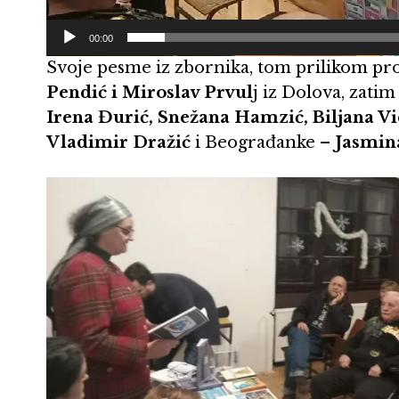
00:00
Svoje pesme iz zbornika, tom prilikom pro
Pendić i Miroslav Prvul
j iz Dolova, zati
Irena Đurić, Snežana Hamzić, Biljana Vid
Vladimir Dražić
i Beograđanke –
Jasmin