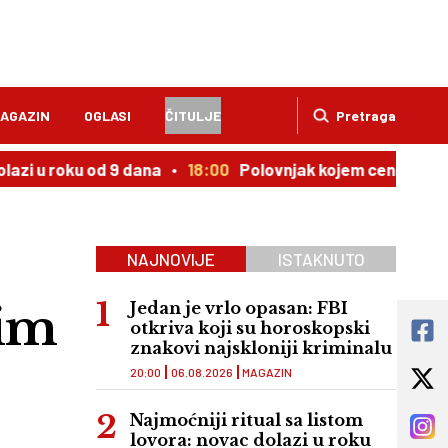
AGAZIN
OGLASI
ČITULJE
Pretraga
 roku od 9 dana
18:00
Polovnjak kojem cena uporno rast
NAJNOVIJE
ISTAKNUTO
jim
Jedan je vrlo opasan: FBI
otkriva koji su horoskopski
znakovi najskloniji kriminalu
20:00
06.08.2026
MAGAZIN
Najmoćniji ritual sa listom
lovora: novac dolazi u roku