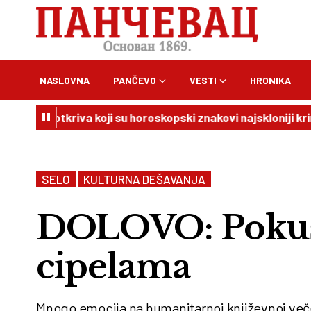
NASLOVNA
PANČEVO
VESTI
HRONIKA
FBI otkriva koji su horoskopski znakovi najskloniji kriminalu
SELO
KULTURNA DEŠAVANJA
DOLOVO: Pokuša
cipelama
Mnogo emocija na humanitarnoj književnoj večeri 