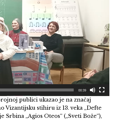
00:39
rojnoj publici ukazao je na značaj
 Vizantijsku stihiru iz 13. veka „Defte
ije Srbina „Agios Oteos“ („Sveti Bože“),