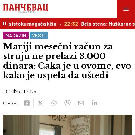
na istoku moguća kiša
22:32
Bela stena: Muškarac skoči
MAGAZIN
VESTI
Mariji mesečni račun za
struju ne prelazi 3.000
dinara: Caka je u ovome, evo
kako je uspela da uštedi
18:00
25.01.2025
Podeli vest: