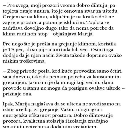
– Pre svega, moji prozori veoma dobro dihtuju, pa
toplota ostaje unutra, što je osnovna stvar za uštedu.
Grejem se na klimu, uključim je na kratko dok ne
zagreje prostor, a potom je isključim. Toplota se
zadržava dovoljno dugo, tako da nema potrebe da
klima radi non-stop – objašnjava Marija.
Pre nego što je prešla na grejanje klimom, koristila
je TA peć, ali su joj računi tada bili veći. Osim toga,
dodaje da je njen način života takođe doprineo ovako
niskim troškovima.
– Zbog prirode posla, kod kuće provodim samo četiri
sata dnevno, tako da nemam potrebu za konstantnim
grejanjem. Jasno mi je da mnogi koji većinu dana
provode u stanu ne mogu da postignu ovakve uštede –
priznaje ona.
Ipak, Marija naglašava da se ušteda ne svodi samo na
izbor uređaja za grejanje. Važnu ulogu igra i
energetska efikasnost prostora. Dobro dihtovanje
prozora, kvalitetna stolarija i izolacija značajno
smanjuju potrebu za dodatnim grejanjem.