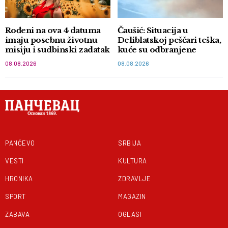
Rođeni na ova 4 datuma
Čaušić: Situacija u
imaju posebnu životnu
Deliblatskoj peščari teška,
misiju i sudbinski zadatak
kuće su odbranjene
08.08.2026
08.08.2026
PANČEVO
SRBIJA
VESTI
KULTURA
HRONIKA
ZDRAVLJE
SPORT
MAGAZIN
ZABAVA
OGLASI