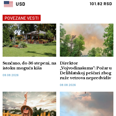
USD
101.82 RSD
POVEZANE VESTI
Sunčano, do 36 stepeni, na
Direktor
istoku moguća kiša
„Vojvodinašuma“: Požar u
Deliblatskoj peščari zbog
09.08.2026
ruže vetrova nepredvidiv
08.08.2026