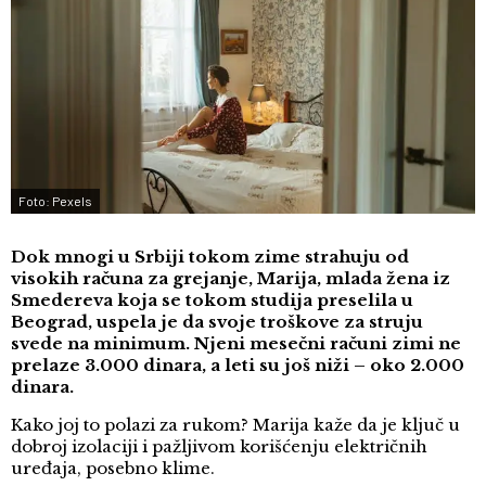
Foto: Pexels
Dok mnogi u Srbiji tokom zime strahuju od
visokih računa za grejanje, Marija, mlada žena iz
Smedereva koja se tokom studija preselila u
Beograd, uspela je da svoje troškove za struju
svede na minimum. Njeni mesečni računi zimi ne
prelaze 3.000 dinara, a leti su još niži – oko 2.000
dinara.
Kako joj to polazi za rukom? Marija kaže da je ključ u
dobroj izolaciji i pažljivom korišćenju električnih
uređaja, posebno klime.