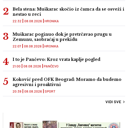
Bela stena: Muškarac skočio iz čamca da se osveži i
nestao u reci
22:32
08.08.2026
HRONIKA
Muškarac poginuo dok je pretrčavao prugu u
Zemunu, saobraćaj u prekidu
22:07
08.08.2026
HRONIKA
I to je Pančevo: Kroz vrata kaplje pogled
21:00
08.08.2026
PANČEVO
Koković pred OFK Beograd: Moramo da budemo
agresivni i proaktivni
20:39
08.08.2026
SPORT
VIDI SVE