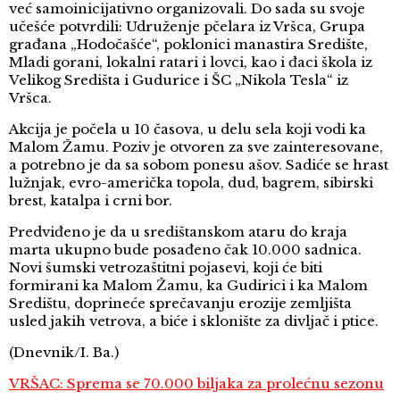
već samoinicijativno organizovali. Do sada su svoje
učešće potvrdili: Udruženje pčelara iz Vršca, Grupa
građana „Hodočašće“, poklonici manastira Središte,
Mladi gorani, lokalni ratari i lovci, kao i đaci škola iz
Velikog Središta i Gudurice i ŠC „Nikola Tesla“ iz
Vršca.
Akcija je počela u 10 časova, u delu sela koji vodi ka
Malom Žamu. Poziv je otvoren za sve zainteresovane,
a potrebno je da sa sobom ponesu ašov. Sadiće se hrast
lužnjak, evro-američka topola, dud, bagrem, sibirski
brest, katalpa i crni bor.
Predviđeno je da u središtanskom ataru do kraja
marta ukupno bude posađeno čak 10.000 sadnica.
Novi šumski vetrozaštitni pojasevi, koji će biti
formirani ka Malom Žamu, ka Gudirici i ka Malom
Središtu, doprineće sprečavanju erozije zemljišta
usled jakih vetrova, a biće i sklonište za divljač i ptice.
(Dnevnik/I. Ba.)
VRŠAC: Sprema se 70.000 biljaka za prolećnu sezonu