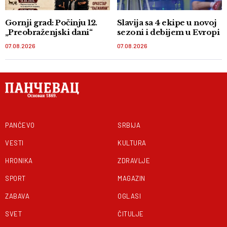
Gornji grad: Počinju 12.
Slavija sa 4 ekipe u novoj
„Preobraženjski dani“
sezoni i debijem u Evropi
07.08.2026
07.08.2026
PANČEVO
SRBIJA
VESTI
KULTURA
HRONIKA
ZDRAVLJE
SPORT
MAGAZIN
ZABAVA
OGLASI
SVET
ČITULJE