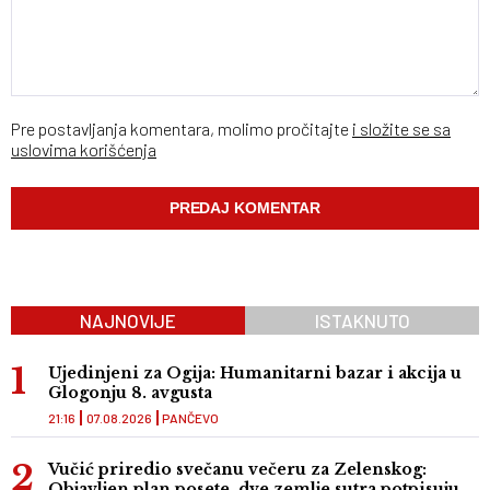
Pre postavljanja komentara, molimo pročitajte
i složite se sa
uslovima korišćenja
NAJNOVIJE
ISTAKNUTO
Ujedinjeni za Ogija: Humanitarni bazar i akcija u
Glogonju 8. avgusta
21:16
07.08.2026
PANČEVO
Vučić priredio svečanu večeru za Zelenskog:
Objavljen plan posete, dve zemlje sutra potpisuju