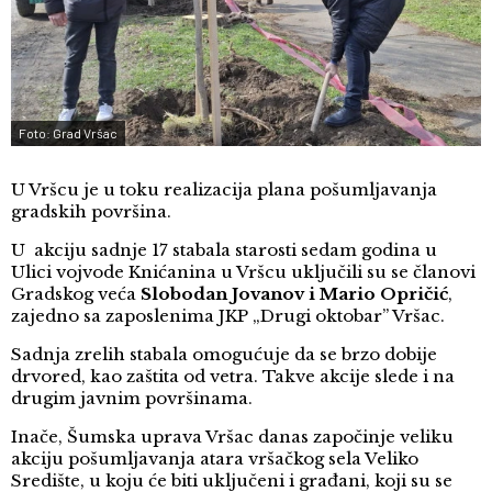
Foto: Grad Vršac
U Vršcu je u toku realizacija plana pošumljavanja
gradskih površina.
U akciju sadnje 17 stabala starosti sedam godina u
Ulici vojvode Knićanina u Vršcu uključili su se članovi
Gradskog veća
Slobodan Jovanov i Mario Opričić
,
zajedno sa zaposlenima JKP „Drugi oktobar” Vršac.
Sadnja zrelih stabala omogućuje da se brzo dobije
drvored, kao zaštita od vetra. Takve akcije slede i na
drugim javnim površinama.
Inače, Šumska uprava Vršac danas započinje veliku
akciju pošumljavanja atara vršačkog sela Veliko
Središte, u koju će biti uključeni i građani, koji su se