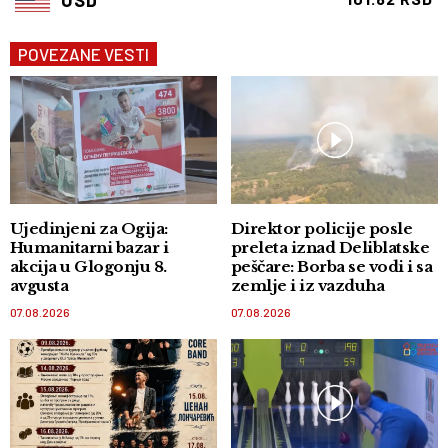
POVEZANE VESTI
Ujedinjeni za Ogija:
Direktor policije posle
Humanitarni bazar i
preleta iznad Deliblatske
akcija u Glogonju 8.
peščare: Borba se vodi i sa
avgusta
zemlje i iz vazduha
07.08.2026
07.08.2026