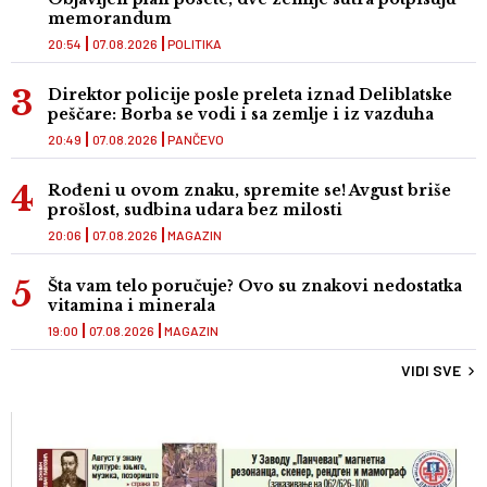
memorandum
20:54
07.08.2026
POLITIKA
Direktor policije posle preleta iznad Deliblatske
peščare: Borba se vodi i sa zemlje i iz vazduha
20:49
07.08.2026
PANČEVO
Rođeni u ovom znaku, spremite se! Avgust briše
prošlost, sudbina udara bez milosti
20:06
07.08.2026
MAGAZIN
Šta vam telo poručuje? Ovo su znakovi nedostatka
vitamina i minerala
19:00
07.08.2026
MAGAZIN
VIDI SVE