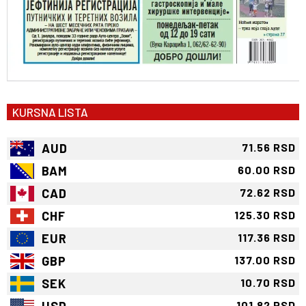
KURSNA LISTA
AUD
71.56 RSD
BAM
60.00 RSD
CAD
72.62 RSD
CHF
125.30 RSD
EUR
117.36 RSD
GBP
137.00 RSD
SEK
10.70 RSD
USD
101.82 RSD