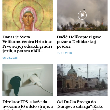
Danas je Sveta
Dačić: Helikopteri gase
Velikomučenica Hristina:
požar u Deliblatskoj
Prvo su joj odsekli grudi i
peščari
jezik, a potom ubili
05.08.2026
mačem
06.08.2026
Direktor EPS-a kaže da
Od Duška Ercega do
uvozimo 10 odsto struje, a
„Sarajevo safarija“: Kako