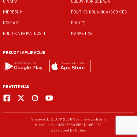
O NAMA
USLOVI KORIŠĆENJA
IMPRESUM
POLITIKA KOLAČIĆA (COOKIES
KONTAKT
POLICY)
POLITIKA PRIVATNOSTI
MARKETING
PREUZMI APLIKACIJE
PRATITE NAS
Pančevac D.O.O. © 2026 Sva prava zadržana.
Matični broj: 08393354 PIB: 101054934
Developed by
Cubes