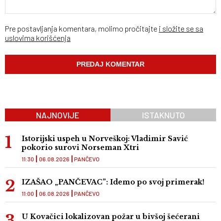
Pre postavljanja komentara, molimo pročitajte
i složite se sa
uslovima korišćenja
NAJNOVIJE
ISTAKNUTO
Istorijski uspeh u Norveškoj: Vladimir Savić
pokorio surovi Norseman Xtri
11:30
06.08.2026
PANČEVO
IZAŠAO „PANČEVAC”: Idemo po svoj primerak!
11:00
06.08.2026
PANČEVO
U Kovačici lokalizovan požar u bivšoj šećerani