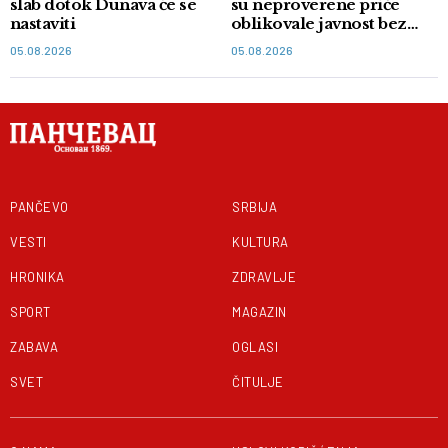
slab dotok Dunava će se
su neproverene priče
nastaviti
oblikovale javnost bez
dokaza
05.08.2026
05.08.2026
PANČEVO
SRBIJA
VESTI
KULTURA
HRONIKA
ZDRAVLJE
SPORT
MAGAZIN
ZABAVA
OGLASI
SVET
ČITULJE