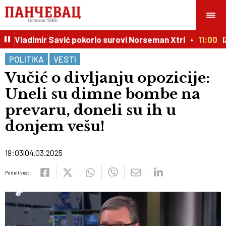
j: Vladimir Savić pokorio surovi Norseman Xtri
11:00
IZA
POLITIKA
VESTI
Vučić o divljanju opozicije:
Uneli su dimne bombe na
prevaru, doneli su ih u
donjem vešu!
19:03
04.03.2025
Podeli vest: