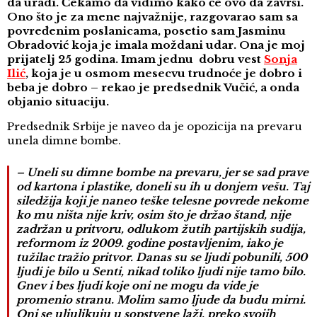
da uradi. Čekamo da vidimo kako će ovo da završi.
Ono što je za mene najvažnije, razgovarao sam sa
povređenim poslanicama, posetio sam Jasminu
Obradović koja je imala moždani udar. Ona je moj
prijatelj 25 godina. Imam jednu dobru vest
Sonja
Ilić
, koja je u osmom mesecvu trudnoće je dobro i
beba je dobro – rekao je predsednik Vučić, a onda
objanio situaciju.
Predsednik Srbije je naveo da je opozicija na prevaru
unela dimne bombe.
– Uneli su dimne bombe na prevaru, jer se sad prave
od kartona i plastike, doneli su ih u donjem vešu. Taj
siledžija koji je naneo teške telesne povrede nekome
ko mu ništa nije kriv, osim što je držao štand, nije
zadržan u pritvoru, odlukom žutih partijskih sudija,
reformom iz 2009. godine postavljenim, iako je
tužilac tražio pritvor. Danas su se ljudi pobunili, 500
ljudi je bilo u Senti, nikad toliko ljudi nije tamo bilo.
Gnev i bes ljudi koje oni ne mogu da vide je
promenio stranu. Molim samo ljude da budu mirni.
Oni se uljuljkuju u sopstvene laži, preko svojih