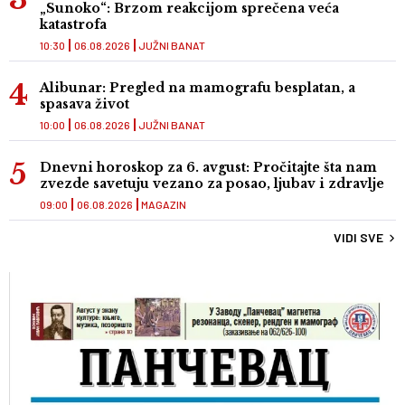
„Sunoko“: Brzom reakcijom sprečena veća
katastrofa
10:30
06.08.2026
JUŽNI BANAT
Alibunar: Pregled na mamografu besplatan, a
spasava život
10:00
06.08.2026
JUŽNI BANAT
Dnevni horoskop za 6. avgust: Pročitajte šta nam
zvezde savetuju vezano za posao, ljubav i zdravlje
09:00
06.08.2026
MAGAZIN
VIDI SVE