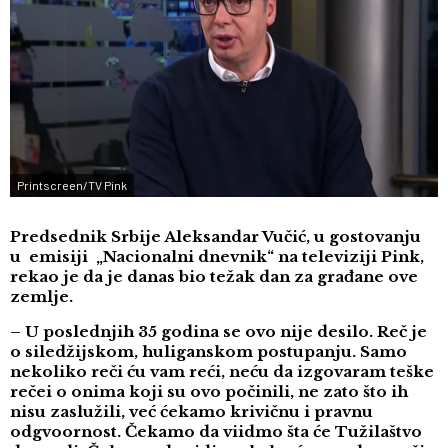
Printscreen/TV Pink
Predsednik Srbije Aleksandar Vučić, u gostovanju
u emisiji „Nacionalni dnevnik“ na televiziji Pink,
rekao je da je danas bio težak dan za građane ove
zemlje.
– U poslednjih 35 godina se ovo nije desilo. Reč je
o siledžijskom, huliganskom postupanju. Samo
nekoliko reči ću vam reći, neću da izgovaram teške
rečei o onima koji su ovo počinili, ne zato što ih
nisu zaslužili, već ćekamo krivičnu i pravnu
odgvoornost. Čekamo da viidmo šta će Tužilaštvo