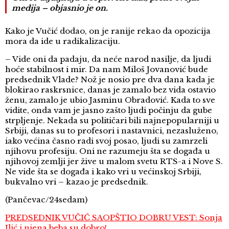
medija – objasnio je on.
Kako je Vučić dodao, on je ranije rekao da opozicija
mora da ide u radikalizaciju.
– Vide oni da padaju, da neće narod nasilje, da ljudi
hoće stabilnost i mir. Da nam Miloš Jovanović bude
predsednik Vlade? Nož je nosio pre dva dana kada je
blokirao raskrsnice, danas je zamalo bez vida ostavio
ženu, zamalo je ubio Jasminu Obradović. Kada to sve
vidite, onda vam je jasno zašto ljudi počinju da gube
strpljenje. Nekada su političari bili najnepopularniji u
Srbiji, danas su to profesori i nastavnici, nezasluženo,
iako većina časno radi svoj posao, ljudi su zamrzeli
njihovu profesiju. Oni ne razumeju šta se događa u
njihovoj zemlji jer žive u malom svetu RTS-a i Nove S.
Ne vide šta se događa i kako vri u većinskoj Srbiji,
bukvalno vri – kazao je predsednik.
(Pančevac/24sedam)
PREDSEDNIK VUČIĆ SAOPŠTIO DOBRU VEST: Sonja
Ilić i njena beba su dobro!