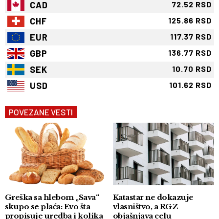
CAD
72.52 RSD
CHF
125.86 RSD
EUR
117.37 RSD
GBP
136.77 RSD
SEK
10.70 RSD
USD
101.62 RSD
POVEZANE VESTI
Greška sa hlebom „Sava“
Katastar ne dokazuje
skupo se plaća: Evo šta
vlasništvo, a RGZ
propisuje uredba i kolika
objašnjava celu