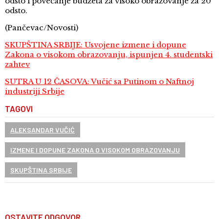
odsto i povećanje budžeta za visoko obrazovanje za 20
odsto.
(Pančevac/Novosti)
SKUPŠTINA SRBIJE: Usvojene izmene i dopune
Zakona o visokom obrazovanju, ispunjen 4. studentski
zahtev
SUTRA U 12 ČASOVA: Vučić sa Putinom o Naftnoj
industriji Srbije
TAGOVI
ALEKSANDAR VUČIĆ
IZMENE I DOPUNE ZAKONA O VISOKOM OBRAZOVANJU
SKUPŠTINA SRBIJE
OSTAVITE ODGOVOR