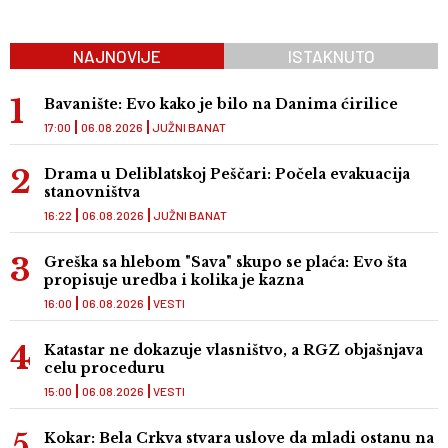
NAJNOVIJE
ISTAKNUTO
Bavanište: Evo kako je bilo na Danima ćirilice
17:00
06.08.2026
JUŽNI BANAT
Drama u Deliblatskoj Peščari: Počela evakuacija
stanovništva
16:22
06.08.2026
JUŽNI BANAT
Greška sa hlebom "Sava" skupo se plaća: Evo šta
propisuje uredba i kolika je kazna
16:00
06.08.2026
VESTI
Katastar ne dokazuje vlasništvo, a RGZ objašnjava
celu proceduru
15:00
06.08.2026
VESTI
Kokar: Bela Crkva stvara uslove da mladi ostanu na