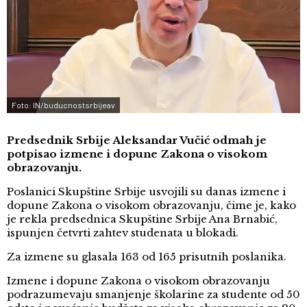
Foto: IN/buducnostsrbijeav
Predsednik Srbije Aleksandar Vučić odmah je
potpisao izmene i dopune Zakona o visokom
obrazovanju.
Poslanici Skupštine Srbije usvojili su danas izmene i
dopune Zakona o visokom obrazovanju, čime je, kako
je rekla predsednica Skupštine Srbije Ana Brnabić,
ispunjen četvrti zahtev studenata u blokadi.
Za izmene su glasala 163 od 165 prisutnih poslanika.
Izmene i dopune Zakona o visokom obrazovanju
podrazumevaju smanjenje školarine za studente od 50