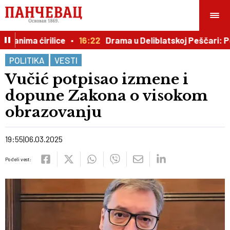
Danima ćirilice
16:22
Drama u Deliblatskoj Peščari: Po
POLITIKA
VESTI
Vučić potpisao izmene i
dopune Zakona o visokom
obrazovanju
19:55
06.03.2025
Podeli vest: