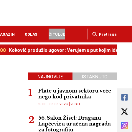
AGAZIN
OGLASI
ČITULJE
Pretraga
oković produžio ugovor: Verujem u put kojim idemo!
12:
NAJNOVIJE
ISTAKNUTO
Plate u javnom sektoru veće
nego kod privatnika
16:00
08.08.2026
VESTI
56. Salon Žisel: Draganu
Lapčeviću uručena nagrada
za fotografiju