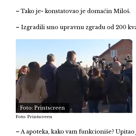
– Tako je- konstatovao je domaćin Miloš.
– Izgradili smo upravnu zgradu od 200 kv
Foto: Printscreen
Foto: Printscreen
– A apoteka, kako vam funkcioniše? Upitao 