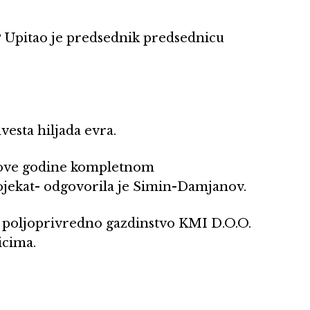
? Upitao je predsednik predsednicu
vesta hiljada evra.
li ove godine kompletnom
rojekat- odgovorila je Simin-Damjanov.
i poljoprivredno gazdinstvo KMI D.O.O.
icima.