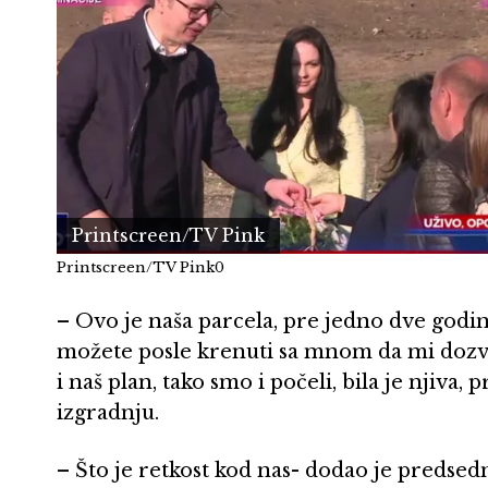
Printscreen/TV Pink
Printscreen/TV Pink0
– Ovo je naša parcela, pre jedno dve god
možete posle krenuti sa mnom da mi dozvo
i naš plan, tako smo i počeli, bila je njiva,
izgradnju.
– Što je retkost kod nas- dodao je predsedn