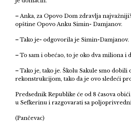
je domaćin.
– Anka, za Opovo Dom zdravlja najvažniji
opštine Opovo Anku Simin- Damjanov.
– Tako je- odgovorila je Simin-Damjanov.
– To sam i obećao, to je oko dva miliona i d
– Tako je, tako je. Školu Sakule smo dobi
rekonstrukcijom, tako da je ovo sledeći p
Predsednik Republike će od 8 časova obić
u Sefkerinu i razgovarati sa poljoprivredn
(Pančevac)