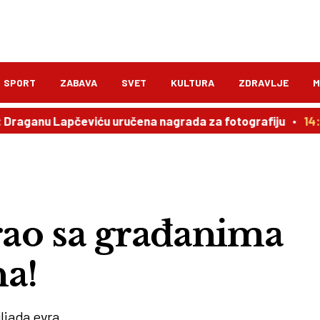
SPORT
ZABAVA
SVET
KULTURA
ZDRAVLJE
M
aganu Lapčeviću uručena nagrada za fotografiju
14:00
K
ao sa građanima
na!
ljada evra.