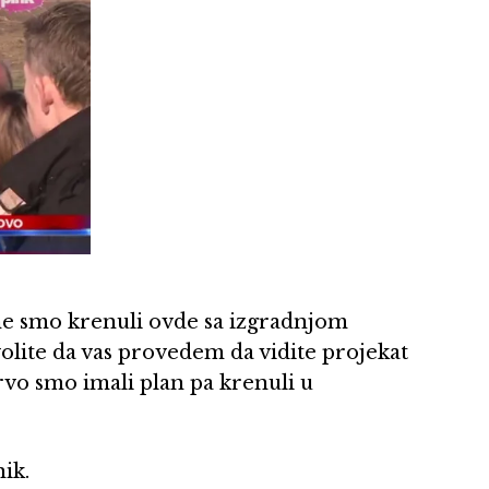
ine smo krenuli ovde sa izgradnjom
lite da vas provedem da vidite projekat
 prvo smo imali plan pa krenuli u
ik.