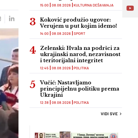
15:00
08.08.2026
KULTURNA DEŠAVANJA
Koković produžio ugovor:
Verujem u put kojim idemo!
14:00
08.08.2026
SPORT
Zelenski: Hvala na podršci za
ukrajinski narod, nezavisnost
i teritorijalni integritet
12:45
08.08.2026
POLITIKA
Vučić: Nastavljamo
principijelnu politiku prema
Ukrajini
12:38
08.08.2026
POLITIKA
VIDI SVE