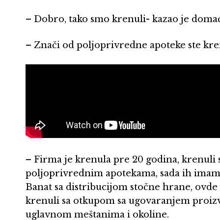
– Dobro, tako smo krenuli- kazao je domać
– Znači od poljoprivredne apoteke ste kre
– Firma je krenula pre 20 godina, krenul
poljoprivrednim apotekama, sada ih ima
Banat sa distribucijom stočne hrane, ov
krenuli sa otkupom sa ugovaranjem proiz
uglavnom meštanima i okoline.