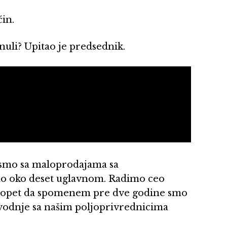
in.
nuli? Upitao je predsednik.
i smo sa maloprodajama sa
mo oko deset uglavnom. Radimo ceo
de opet da spomenem pre dve godine smo
vodnje sa našim poljoprivrednicima