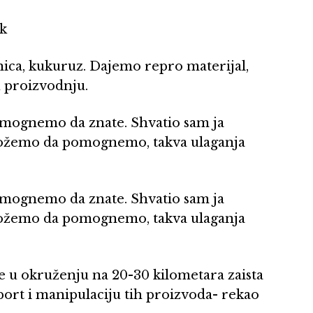
ik
enica, kukuruz. Dajemo repro materijal,
 proizvodnju.
pomognemo da znate. Shvatio sam ja
u možemo da pomognemo, takva ulaganja
pomognemo da znate. Shvatio sam ja
u možemo da pomognemo, takva ulaganja
de u okruženju na 20-30 kilometara zaista
port i manipulaciju tih proizvoda- rekao