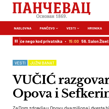
NASLOVNA
PANČEVO
VESTI
HRONIKA
oru veće nego kod privatnika
15:00
56. Salon Žisel: Dr
VESTI
JUŽNI BANAT
VUČIĆ razgovar
Opova i Sefkeri
Za Dom zdravlja u Opovu dva miliona i dvesta hi