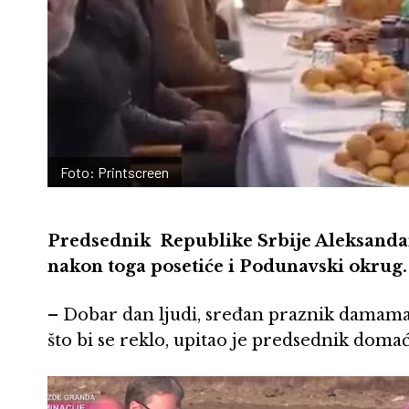
Foto: Printscreen
Predsednik Republike Srbije Aleksandar
nakon toga posetiće i Podunavski okrug.
– Dobar dan ljudi, sređan praznik damama. 
što bi se reklo, upitao je predsednik domać