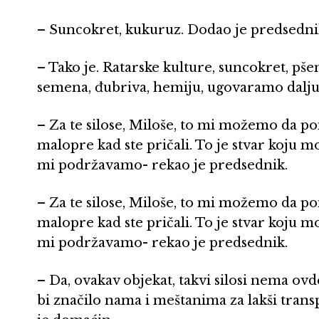
– Suncokret, kukuruz. Dodao je predsedn
– Tako je. Ratarske kulture, suncokret, pš
semena, đubriva, hemiju, ugovaramo dalju
– Za te silose, Miloše, to mi možemo da 
malopre kad ste pričali. To je stvar koj
mi podržavamo- rekao je predsednik.
– Za te silose, Miloše, to mi možemo da 
malopre kad ste pričali. To je stvar koj
mi podržavamo- rekao je predsednik.
– Da, ovakav objekat, takvi silosi nema ov
bi značilo nama i meštanima za lakši trans