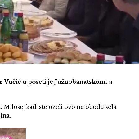
 Vučić u poseti je Južnobanatskom, a
Miloše, kad’ ste uzeli ovo na obodu sela
ina.