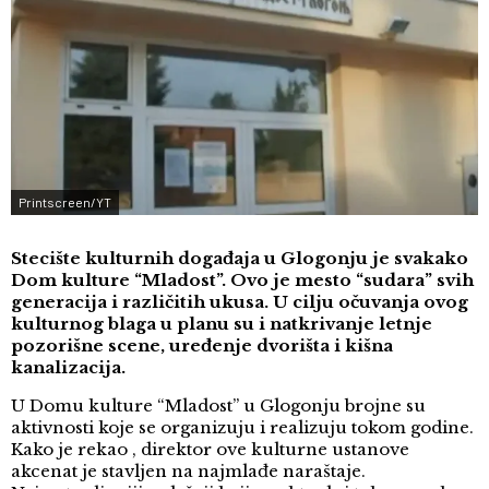
Printscreen/YT
Stecište kulturnih događaja u Glogonju je svakako
Dom kulture “Mladost”. Ovo je mesto “sudara” svih
generacija i različitih ukusa. U cilju očuvanja ovog
kulturnog blaga u planu su i natkrivanje letnje
pozorišne scene, uređenje dvorišta i kišna
kanalizacija.
U Domu kulture “Mladost” u Glogonju brojne su
aktivnosti koje se organizuju i realizuju tokom godine.
Kako je rekao , direktor ove kulturne ustanove
akcenat je stavljen na najmlađe naraštaje.