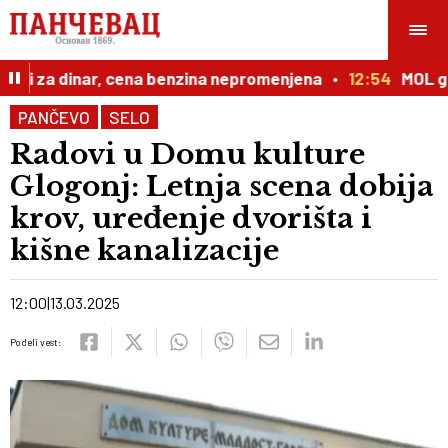
lji za dinar, cena benzina nepromenjena
12:54
MOL grup
PANČEVO
SELO
Radovi u Domu kulture
Glogonj: Letnja scena dobija
krov, uređenje dvorišta i
kišne kanalizacije
12:00
13.03.2025
Podeli vest: