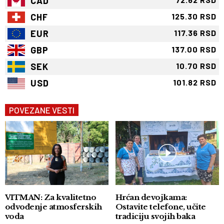
CAD
CHF
125.30 RSD
EUR
117.36 RSD
GBP
137.00 RSD
SEK
10.70 RSD
USD
101.82 RSD
POVEZANE VESTI
VITMAN: Za kvalitetno
Hrćan devojkama:
odvođenje atmosferskih
Ostavite telefone, učite
voda
tradiciju svojih baka