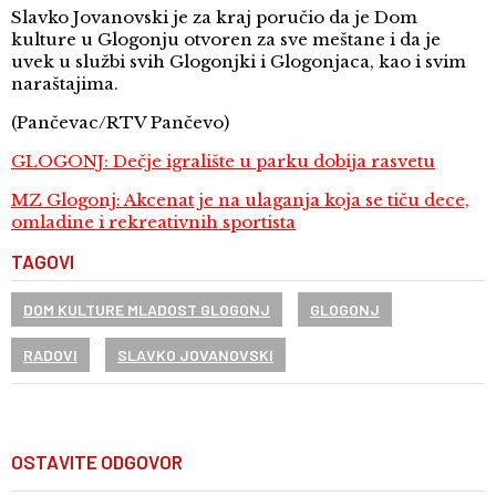
Slavko Jovanovski je za kraj poručio da je Dom
kulture u Glogonju otvoren za sve meštane i da je
uvek u službi svih Glogonjki i Glogonjaca, kao i svim
naraštajima.
(Pančevac/RTV Pančevo)
GLOGONJ: Dečje igralište u parku dobija rasvetu
MZ Glogonj: Akcenat je na ulaganja koja se tiču dece,
omladine i rekreativnih sportista
TAGOVI
DOM KULTURE MLADOST GLOGONJ
GLOGONJ
RADOVI
SLAVKO JOVANOVSKI
OSTAVITE ODGOVOR