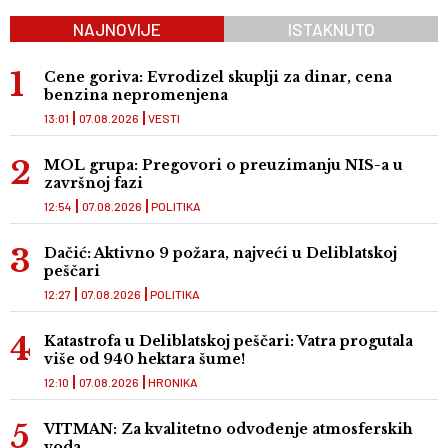
NAJNOVIJE
ISTAKNUTO
Cene goriva: Evrodizel skuplji za dinar, cena
benzina nepromenjena
13:01
07.08.2026
VESTI
MOL grupa: Pregovori o preuzimanju NIS-a u
završnoj fazi
12:54
07.08.2026
POLITIKA
Dačić: Aktivno 9 požara, najveći u Deliblatskoj
peščari
12:27
07.08.2026
POLITIKA
Katastrofa u Deliblatskoj peščari: Vatra progutala
više od 940 hektara šume!
12:10
07.08.2026
HRONIKA
VITMAN: Za kvalitetno odvođenje atmosferskih
voda