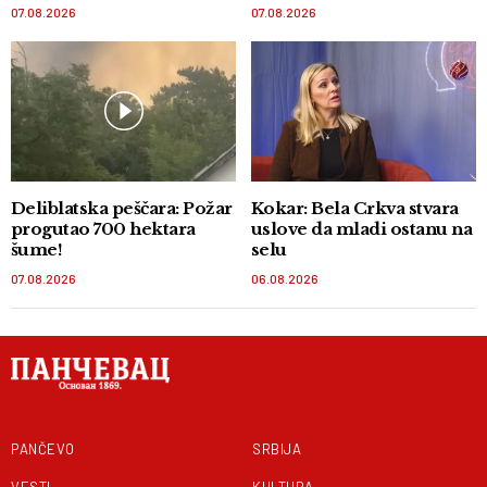
07.08.2026
07.08.2026
Deliblatska peščara: Požar
Kokar: Bela Crkva stvara
progutao 700 hektara
uslove da mladi ostanu na
šume!
selu
07.08.2026
06.08.2026
PANČEVO
SRBIJA