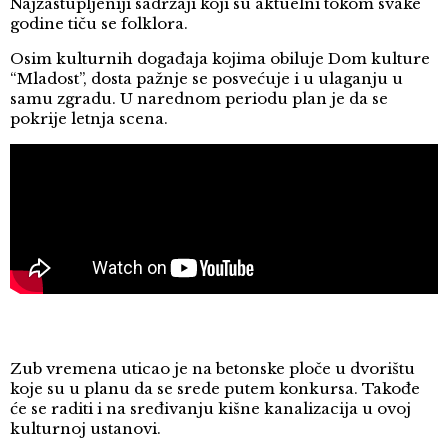
Najzastupljeniji sadržaji koji su aktuelni tokom svake
godine tiču se folklora.
Osim kulturnih događaja kojima obiluje Dom kulture
“Mladost”, dosta pažnje se posvećuje i u ulaganju u
samu zgradu. U narednom periodu plan je da se
pokrije letnja scena.
Zub vremena uticao je na betonske ploče u dvorištu
koje su u planu da se srede putem konkursa. Takođe
će se raditi i na sređivanju kišne kanalizacija u ovoj
kulturnoj ustanovi.