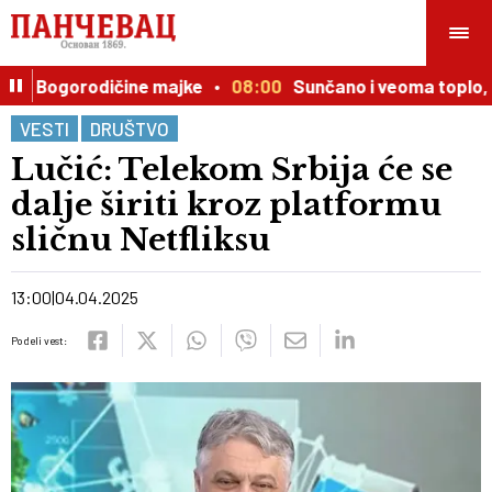
e, Bogorodičine majke
08:00
Sunčano i veoma toplo, t
VESTI
DRUŠTVO
Lučić: Telekom Srbija će se
dalje širiti kroz platformu
sličnu Netfliksu
13:00
04.04.2025
Podeli vest: