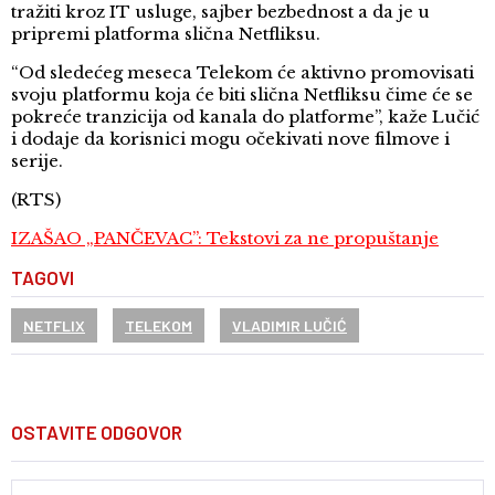
tražiti kroz IT usluge, sajber bezbednost a da je u
pripremi platforma slična Netfliksu.
“Od sledećeg meseca Telekom će aktivno promovisati
svoju platformu koja će biti slična Netfliksu čime će se
pokreće tranzicija od kanala do platforme”, kaže Lučić
i dodaje da korisnici mogu očekivati nove filmove i
serije.
(RTS)
IZAŠAO „PANČEVAC”: Tekstovi za ne propuštanje
TAGOVI
NETFLIX
TELEKOM
VLADIMIR LUČIĆ
OSTAVITE ODGOVOR