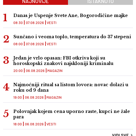
NAJNOVIJE
ISTAKNUTO
Danas je Uspenje Svete Ane, Bogorodičine majke
08:30
07.08.2026
VESTI
Sunčano i veoma toplo, temperatura do 37 stepeni
08:00
07.08.2026
VESTI
Jedan je vrlo opasan: FBI otkriva koji su
horoskopski znakovi najskloniji kriminalu
20:00
06.08.2026
MAGAZIN
Najmoćniji ritual sa listom lovora: novac dolazi u
roku od 9 dana
19:00
06.08.2026
MAGAZIN
Polovnjak kojem cena uporno raste, kupci ne žale
para
18:00
06.08.2026
VESTI
VIDI SVE