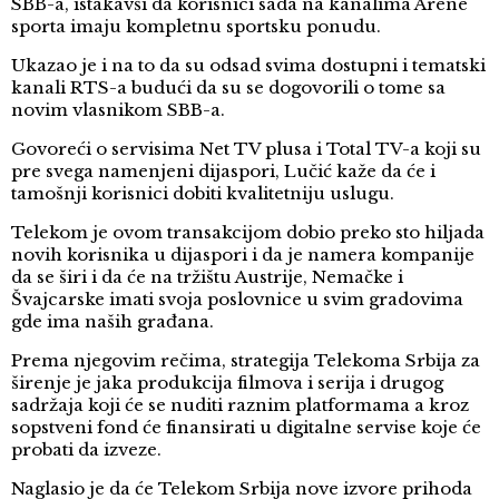
SBB-a, istakavši da korisnici sada na kanalima Arene
sporta imaju kompletnu sportsku ponudu.
Ukazao je i na to da su odsad svima dostupni i tematski
kanali RTS-a budući da su se dogovorili o tome sa
novim vlasnikom SBB-a.
Govoreći o servisima Net TV plusa i Total TV-a koji su
pre svega namenjeni dijaspori, Lučić kaže da će i
tamošnji korisnici dobiti kvalitetniju uslugu.
Telekom je ovom transakcijom dobio preko sto hiljada
novih korisnika u dijaspori i da je namera kompanije
da se širi i da će na tržištu Austrije, Nemačke i
Švajcarske imati svoja poslovnice u svim gradovima
gde ima naših građana.
Prema njegovim rečima, strategija Telekoma Srbija za
širenje je jaka produkcija filmova i serija i drugog
sadržaja koji će se nuditi raznim platformama a kroz
sopstveni fond će finansirati u digitalne servise koje će
probati da izveze.
Naglasio je da će Telekom Srbija nove izvore prihoda