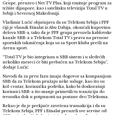
Grupe, preuzeo i Net TV Plus, koji emituje program za
tržište dijaspore, kao i satelitsku televiziju Total TV u
Srbiji i Severnoj Makedoniji.
Vladimir Lučić objašnjava da su Telekom Srbija i PPF
čiji je vlasnik Etisalat iz Abu Dabija, okončali kupovinu
delova SBB-a, tako da je PPF grupa preuzela kablovske
kanale SBB-a a Telekom Total TV i prava na prenose
sportskih takmičenja koja su sa Sport kluba prešli na
Arenu sport.
“Total TV je bio integrisan u SBB sistem i u sledećih
nekoliko meseci će biti prebačen na Telekom Srbiju”,
dodaje Lučić.
Navodi da za prvu fazu imaju dogovor sa kompanijom
SBB da za Telekom pružaju neke usluge, kao što su
kol-centar, korisnička podrška, kako bi doskorašnji
korisnici SBB-a što manje primetili tu tranziciju do
trenutka dok u potpunosti na postane deo Telekoma.
Rekao je da je prekjuče završena transakcija i da su
Telekom Srbija, PPF i Etisalat preuzeli sve servise od