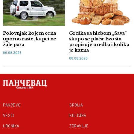
Polovnjak kojem cena
Greška sa hlebom „Sava“
uporno raste, kupci ne
skupo se plaća: Evo šta
žale para
propisuje uredba i kolika
je kazna
06.08.2026
06.08.2026
PANČEVO
SRBIJA
VESTI
KULTURA
HRONIKA
ZDRAVLJE