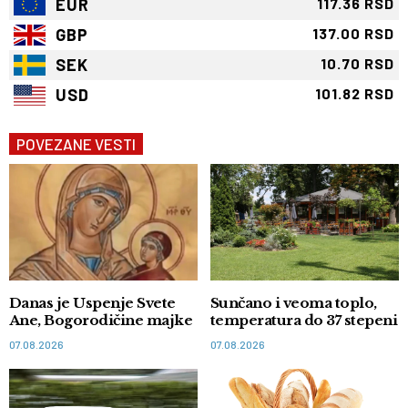
EUR
117.36 RSD
GBP
137.00 RSD
SEK
10.70 RSD
USD
101.82 RSD
POVEZANE VESTI
Danas je Uspenje Svete
Sunčano i veoma toplo,
Ane, Bogorodičine majke
temperatura do 37 stepeni
07.08.2026
07.08.2026