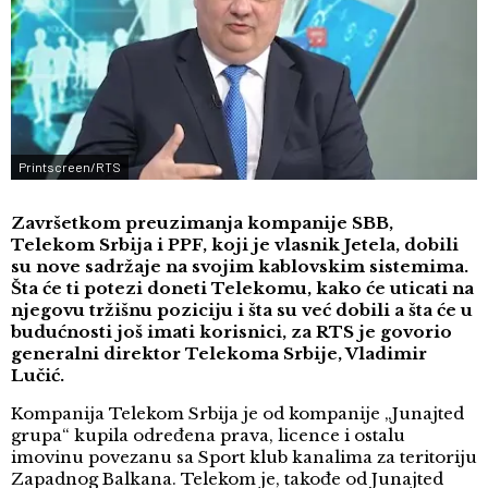
Printscreen/RTS
Završetkom preuzimanja kompanije SBB,
Telekom Srbija i PPF, koji je vlasnik Jetela, dobili
su nove sadržaje na svojim kablovskim sistemima.
Šta će ti potezi doneti Telekomu, kako će uticati na
njegovu tržišnu poziciju i šta su već dobili a šta će u
budućnosti još imati korisnici, za RTS je govorio
generalni direktor Telekoma Srbije, Vladimir
Lučić.
Kompanija Telekom Srbija je od kompanije „Junajted
grupa“ kupila određena prava, licence i ostalu
imovinu povezanu sa Sport klub kanalima za teritoriju
Zapadnog Balkana. Telekom je, takođe od Junajted