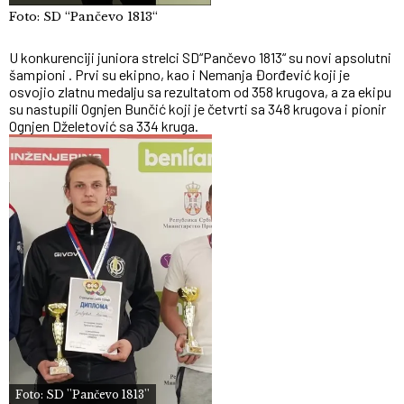
Foto: SD “Pančevo 1813“
U konkurenciji juniora strelci SD“Pančevo 1813“ su novi apsolutni
šampioni . Prvi su ekipno, kao i Nemanja Đorđević koji je
osvojio zlatnu medalju sa rezultatom od 358 krugova, a za ekipu
su nastupili Ognjen Bunčić koji je četvrti sa 348 krugova i pionir
Ognjen Dželetović sa 334 kruga.
Foto: SD ''Pančevo 1813''