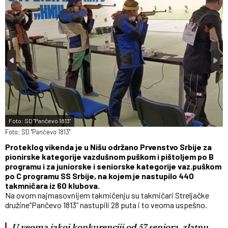
Foto: SD ''Pančevo 1813''
Foto: SD ''Pančevo 1813''
Proteklog vikenda je u Nišu održano Prvenstvo Srbije za
pionirske kategorije vazdušnom puškom i pištoljem po B
programu i za juniorske i seniorske kategorije vaz.puškom
po C programu SS Srbije, na kojem je nastupilo 440
takmničara iz 60 klubova.
Na ovom najmasovnijem takmičenju su takmičari Streljačke
družine“Pančevo 1813“ nastupili 28 puta i to veoma uspešno.
U veoma jakoj konkurenciji od 57 seniora, zlatnu