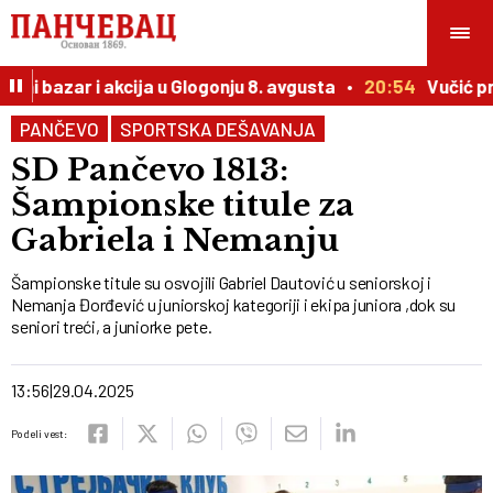
i bazar i akcija u Glogonju 8. avgusta
20:54
Vučić prire
PANČEVO
SPORTSKA DEŠAVANJA
SD Pančevo 1813:
Šampionske titule za
Gabriela i Nemanju
Šampionske titule su osvojili Gabriel Dautović u seniorskoj i
Nemanja Đorđević u juniorskoj kategoriji i ekipa juniora ,dok su
seniori treći, a juniorke pete.
13:56
29.04.2025
Podeli vest: