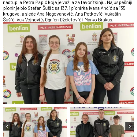
nastupila Petra Papić koja je važila za favoritkinju. Najuspešniji
pionir je bio Stefan Šušić sa 137, i pionirka Ivana Ančić sa 135
krugova, a slede Ana Negovanović, Ana Petković, Vukašin
Šušić, Vuk Vojnović, Ognjen Dželetović i Marko Brakus.