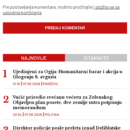
Pre postavljanja komentara, molimo pročitajte
i složite se sa
uslovima korišćenja
NAJNOVIJE
ISTAKNUTO
Ujedinjeni za Ogija: Humanitarni bazar i akcija u
Glogonju 8. avgusta
21:16
07.08.2026
PANČEVO
Vučić priredio svečanu večeru za Zelenskog:
Objavljen plan posete, dve zemlje sutra potpisuju
memorandum
20:54
07.08.2026
POLITIKA
Direktor policije posle preleta iznad Deliblatske