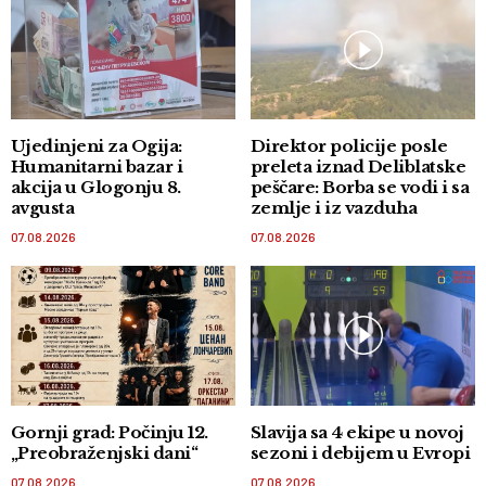
Ujedinjeni za Ogija:
Direktor policije posle
Humanitarni bazar i
preleta iznad Deliblatske
akcija u Glogonju 8.
peščare: Borba se vodi i sa
avgusta
zemlje i iz vazduha
07.08.2026
07.08.2026
Gornji grad: Počinju 12.
Slavija sa 4 ekipe u novoj
„Preobraženjski dani“
sezoni i debijem u Evropi
07.08.2026
07.08.2026