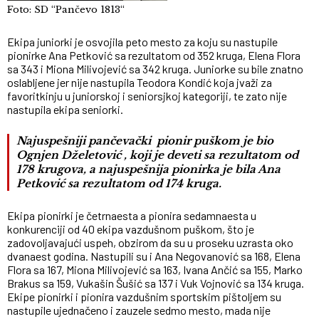
Foto: SD “Pančevo 1813“
Ekipa juniorki je osvojila peto mesto za koju su nastupile
pionirke Ana Petković sa rezultatom od 352 kruga, Elena Flora
sa 343 i Miona Milivojević sa 342 kruga. Juniorke su bile znatno
oslabljene jer nije nastupila Teodora Kondić koja jvaži za
favoritkinju u juniorskoj i seniorsjkoj kategoriji, te zato nije
nastupila ekipa seniorki.
Najuspešniji pančevački pionir puškom je bio
Ognjen Dželetović , koji je deveti sa rezultatom od
178 krugova, a najuspešnija pionirka je bila Ana
Petković sa rezultatom od 174 kruga.
Ekipa pionirki je četrnaesta a pionira sedamnaesta u
konkurenciji od 40 ekipa vazdušnom puškom, što je
zadovoljavajući uspeh, obzirom da su u proseku uzrasta oko
dvanaest godina. Nastupili su i Ana Negovanović sa 168, Elena
Flora sa 167, Miona Milivojević sa 163, Ivana Ančić sa 155, Marko
Brakus sa 159, Vukašin Šušić sa 137 i Vuk Vojnović sa 134 kruga.
Ekipe pionirki i pionira vazdušnim sportskim pištoljem su
nastupile ujednačeno i zauzele sedmo mesto, mada nije