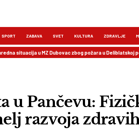
SPORT
ZABAVA
SVET
KULTURA
ZDRAVLJE
M
uacija u MZ Dubovac zbog požara u Deliblatskoj peščari
a u Pančevu: Fizič
melj razvoja zdravi