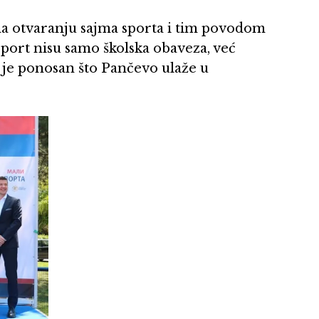
 na otvaranju sajma sporta i tim povodom
 sport nisu samo školska obaveza, već
a je ponosan što Pančevo ulaže u