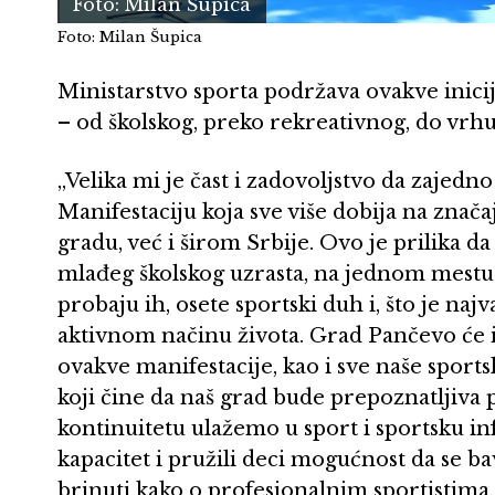
Foto: Milan Šupica
Foto: Milan Šupica
Ministarstvo sporta podržava ovakve inicija
– od školskog, preko rekreativnog, do vrh
„Velika mi je čast i zadovoljstvo da zajed
Manifestaciju koja sve više dobija na znač
gradu, već i širom Srbije. Ovo je prilika d
mlađeg školskog uzrasta, na jednom mestu u
probaju ih, osete sportski duh i, što je na
aktivnom načinu života. Grad Pančevo će i
ovakve manifestacije, kao i sve naše sport
koji čine da naš grad bude prepoznatljiva
kontinuitetu ulažemo u sport i sportsku inf
kapacitet i pružili deci mogućnost da se b
brinuti kako o profesionalnim sportistima,