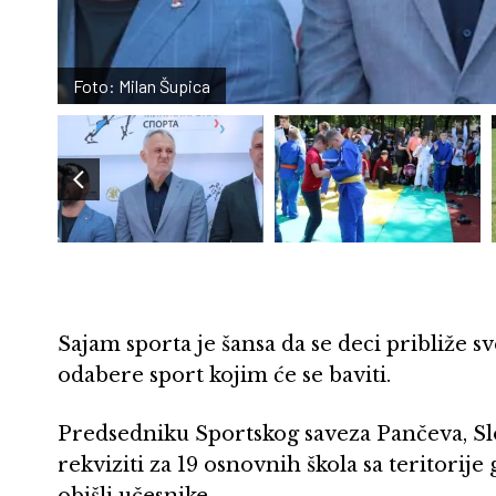
Foto: Milan Šupica
Sajam sporta je šansa da se deci približe sv
odabere sport kojim će se baviti.
Predsedniku Sportskog saveza Pančeva, Sl
rekviziti za 19 osnovnih škola sa teritorije