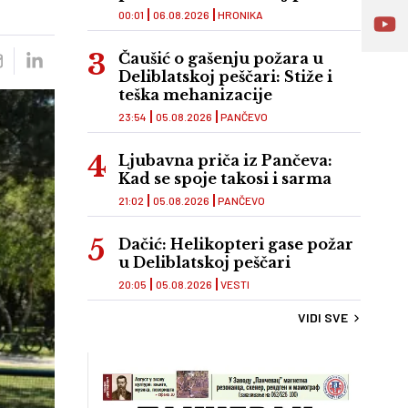
00:01
06.08.2026
HRONIKA
Čaušić o gašenju požara u
Deliblatskoj peščari: Stiže i
teška mehanizacije
23:54
05.08.2026
PANČEVO
Ljubavna priča iz Pančeva:
Kad se spoje takosi i sarma
21:02
05.08.2026
PANČEVO
Dačić: Helikopteri gase požar
u Deliblatskoj peščari
20:05
05.08.2026
VESTI
VIDI SVE