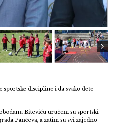
e sportske discipline i da svako dete
obodanu Biteviću uručeni su sportski
 grada Pančeva, a zatim su svi zajedno