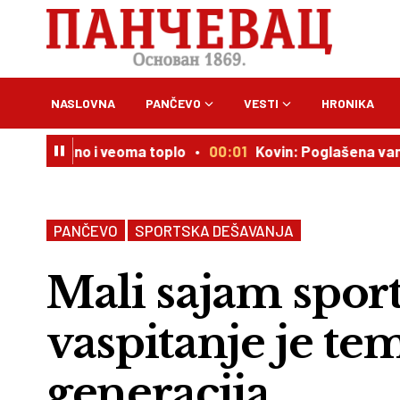
NASLOVNA
PANČEVO
VESTI
HRONIKA
ano i veoma toplo
00:01
Kovin: Poglašena vanredna sit
PANČEVO
SPORTSKA DEŠAVANJA
Mali sajam sport
vaspitanje je te
generacija