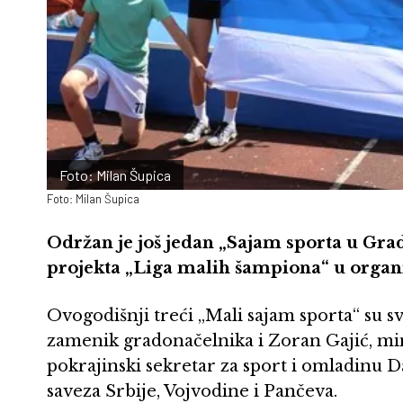
Foto: Milan Šupica
Foto: Milan Šupica
Održan je još jedan „Sajam sporta u Gr
projekta „Liga malih šampiona“ u organi
Ovogodišnji treći „Mali sajam sporta“ su s
zamenik gradonačelnika i Zoran Gajić, minis
pokrajinski sekretar za sport i omladinu D
saveza Srbije, Vojvodine i Pančeva.