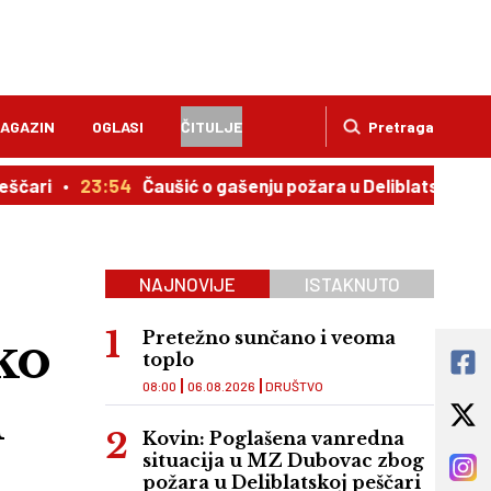
AGAZIN
OGLASI
ČITULJE
Pretraga
23:54
Čaušić o gašenju požara u Deliblatskoj peščari: St
NAJNOVIJE
ISTAKNUTO
ko
Pretežno sunčano i veoma
toplo
08:00
06.08.2026
DRUŠTVO
h
Kovin: Poglašena vanredna
situacija u MZ Dubovac zbog
požara u Deliblatskoj peščari