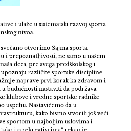
tive i ulaže u sistematski razvoj sporta
unskog nivoa.
no svečano otvorimo Sajma sporta.
aju i prepoznatljivosti, ne samo u našem
a naša deca, pre svega predškolskog i
poznaju različite sportske discipline,
jvažnije naprave prvi korak ka zdravom i
 u budućnosti nastaviti da podržava
ske klubove i vredne sportske radnike
 po uspehu. Nastavićemo da u
rastrukturu, kako bismo stvorili još veći
ave sportom u najboljim uslovima i
 tako i o rekreativcima“ rekao je