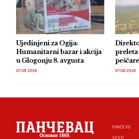
Ujedinjeni za Ogija:
Direkto
Humanitarni bazar i akcija
preleta
u Glogonju 8. avgusta
peščare:
zemlje 
07.08.2026
07.08.2026
PANČEVO
VESTI