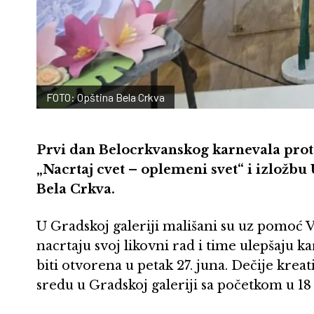
FOTO: Opština Bela Crkva
Prvi dan Belocrkvanskog karnevala prote
„Nacrtaj cvet – oplemeni svet“ i izložbu
Bela Crkva.
U Gradskoj galeriji mališani su uz pomoć V
nacrtaju svoj likovni rad i time ulepšaju k
biti otvorena u petak 27. juna. Dečije kreat
sredu u Gradskoj galeriji sa početkom u 18