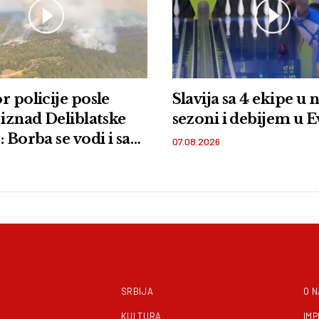
r policije posle
Slavija sa 4 ekipe u 
 iznad Deliblatske
sezoni i debijem u 
 Borba se vodi i sa
07.08.2026
i iz vazduha
SRBIJA
O 
KULTURA
IM