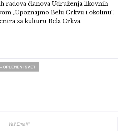
nih radova članova Udruženja likovnih
ivom „Upoznajmo Belu Crkvu i okolinu“.
Centra za kulturu Bela Crkva.
– OPLEMENI SVET