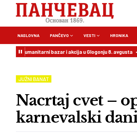
NASLOVNA
PANČEVO
VESTI
HRONIKA
 Humanitarni bazar i akcija u Glogonju 8. avgusta
20:54
JUŽNI BANAT
Nacrtaj cvet – o
karnevalski dani