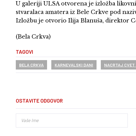
U galeriji ULSA otvorena je izložba likov
stvaralaca amatera iz Bele Crkve pod naz
Izložbu je otvorio Ilija Blanuša, direktor 
(Bela Crkva)
TAGOVI
BELA CRKVA
KARNEVALSKI DANI
NACRTAJ CVET 
OSTAVITE ODGOVOR