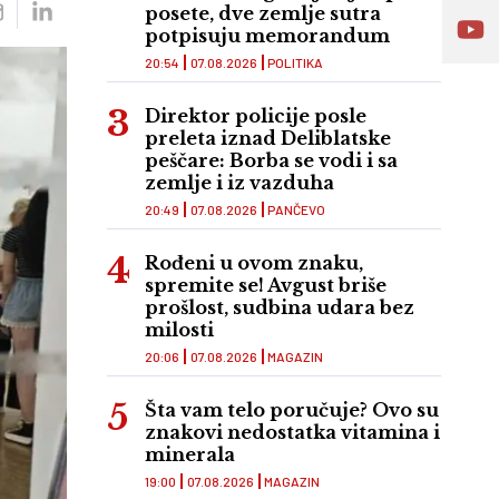
posete, dve zemlje sutra
potpisuju memorandum
20:54
07.08.2026
POLITIKA
Direktor policije posle
preleta iznad Deliblatske
peščare: Borba se vodi i sa
zemlje i iz vazduha
20:49
07.08.2026
PANČEVO
Rođeni u ovom znaku,
spremite se! Avgust briše
prošlost, sudbina udara bez
milosti
20:06
07.08.2026
MAGAZIN
Šta vam telo poručuje? Ovo su
znakovi nedostatka vitamina i
minerala
19:00
07.08.2026
MAGAZIN