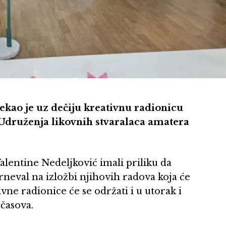
kao je uz dečiju kreativnu radionicu
 Udruženja likovnih stvaralaca amatera
alentine Nedeljković imali priliku da
arneval na izložbi njihovih radova koja će
ivne radionice će se održati i u utorak i
 časova.