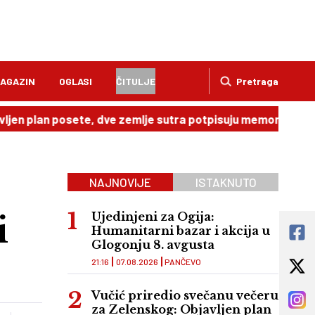
AGAZIN
OGLASI
ČITULJE
Pretraga
n posete, dve zemlje sutra potpisuju memorandum
20:49
NAJNOVIJE
ISTAKNUTO
i
Ujedinjeni za Ogija:
Humanitarni bazar i akcija u
Glogonju 8. avgusta
21:16
07.08.2026
PANČEVO
Vučić priredio svečanu večeru
za Zelenskog: Objavljen plan