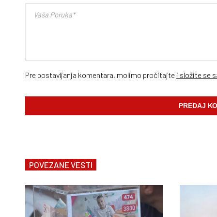
Pre postavljanja komentara, molimo pročitajte
i složite se 
POVEZANE VESTI