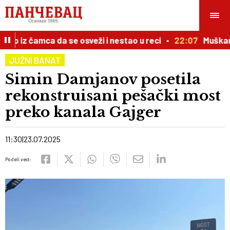
o iz čamca da se osveži i nestao u reci
22:07
Muškarac
JUŽNI BANAT
Simin Damjanov posetila
rekonstruisani pešački most
preko kanala Gajger
11:30
23.07.2025
Podeli vest: