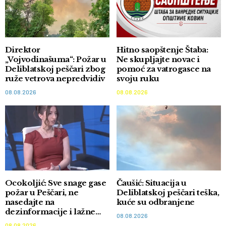
Direktor
Hitno saopštenje Štaba:
„Vojvodinašuma“: Požar u
Ne skupljajte novac i
Deliblatskoj peščari zbog
pomoć za vatrogasce na
ruže vetrova nepredvidiv
svoju ruku
08.08.2026
08.08.2026
Ocokoljić: Sve snage gase
Čaušić: Situacija u
požar u Peščari, ne
Deliblatskoj peščari teška,
nasedajte na
kuće su odbranjene
dezinformacije i lažne
08.08.2026
akcije
08.08.2026