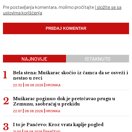
Pre postavljanja komentara, molimo pročitajte
i složite se sa
uslovima korišćenja
NAJNOVIJE
ISTAKNUTO
Bela stena: Muškarac skočio iz čamca da se osveži i
nestao u reci
22:32
08.08.2026
HRONIKA
Muškarac poginuo dok je pretrčavao prugu u
Zemunu, saobraćaj u prekidu
22:07
08.08.2026
HRONIKA
I to je Pančevo: Kroz vrata kaplje pogled
21:00
08.08.2026
PANČEVO