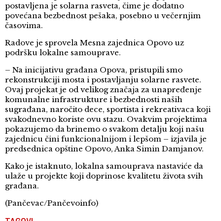
postavljena je solarna rasveta, čime je dodatno
povećana bezbednost pešaka, posebno u večernjim
časovima.
Radove je sprovela Mesna zajednica Opovo uz
podršku lokalne samouprave.
– Na inicijativu građana Opova, pristupili smo
rekonstrukciji mosta i postavljanju solarne rasvete.
Ovaj projekat je od velikog značaja za unapređenje
komunalne infrastrukture i bezbednosti naših
sugrađana, naročito dece, sportista i rekreativaca koji
svakodnevno koriste ovu stazu. Ovakvim projektima
pokazujemo da brinemo o svakom detalju koji našu
zajednicu čini funkcionalnijom i lepšom – izjavila je
predsednica opštine Opovo, Anka Simin Damjanov.
Kako je istaknuto, lokalna samouprava nastaviće da
ulaže u projekte koji doprinose kvalitetu života svih
građana.
(Pančevac/Pančevoinfo)
TAGOVI