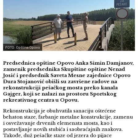
FOTO: Opština Opovo
Predsednica opštine Opovo Anka Simin Damjanov,
zamenik predsednika Skupštine opštine Nenad
Josić i predsednik Saveta Mesne zajednice Opovo
Đura Stojanović obišli su završene radove na
rekonstrukciji pešačkog mosta preko kanala
Gajger, koji se nalazi na prostoru Sportskog
rekreativnog centra u Opovu.
Rekonstrukcija je obuhvatila sanaciju oštećene
behaton staze, farbanje metalne konstrukcije, zamenu
i osvežavanje drvenih elemenata mosta, kao i
postavljanje novih stubića i saobraćajnih znakova.
Takođe, duž pešačke staze od jezera do pijace