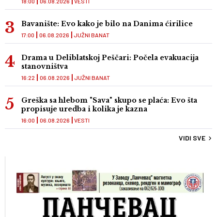
18:00
06.08.2026
VESTI
Bavanište: Evo kako je bilo na Danima ćirilice
17:00
06.08.2026
JUŽNI BANAT
Drama u Deliblatskoj Peščari: Počela evakuacija
stanovništva
16:22
06.08.2026
JUŽNI BANAT
Greška sa hlebom "Sava" skupo se plaća: Evo šta
propisuje uredba i kolika je kazna
16:00
06.08.2026
VESTI
VIDI SVE