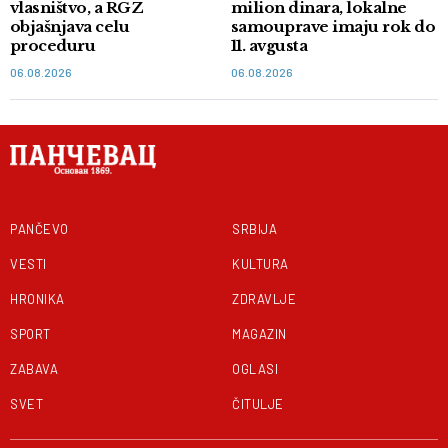
vlasništvo, a RGZ
milion dinara, lokalne
objašnjava celu
samouprave imaju rok do
proceduru
11. avgusta
06.08.2026
06.08.2026
PANČEVO
SRBIJA
VESTI
KULTURA
HRONIKA
ZDRAVLJE
SPORT
MAGAZIN
ZABAVA
OGLASI
SVET
ČITULJE