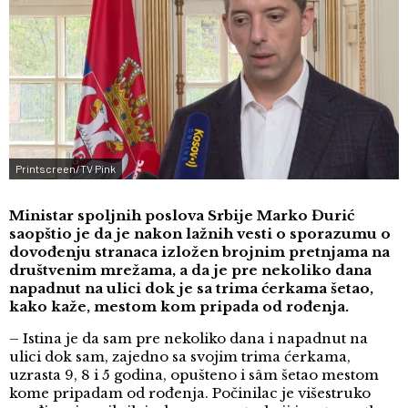
Printscreen/TV Pink
Ministar spoljnih poslova Srbije Marko Đurić
saopštio je da je nakon lažnih vesti o sporazumu o
dovođenju stranaca izložen brojnim pretnjama na
društvenim mrežama, a da je pre nekoliko dana
napadnut na ulici dok je sa trima ćerkama šetao,
kako kaže, mestom kom pripada od rođenja.
– Istina je da sam pre nekoliko dana i napadnut na
ulici dok sam, zajedno sa svojim trima ćerkama,
uzrasta 9, 8 i 5 godina, opušteno i sâm šetao mestom
kome pripadam od rođenja. Počinilac je višestruko