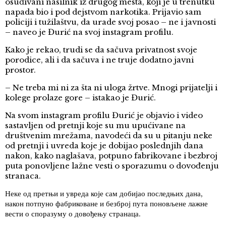
osuđivani nasilnik iz drugog mesta, koji je u trenutku
napada bio i pod dejstvom narkotika. Prijavio sam
policiji i tužilaštvu, da urade svoj posao – ne i javnosti
– naveo je Đurić na svoj instagram profilu.
Kako je rekao, trudi se da sačuva privatnost svoje
porodice, ali i da sačuva i ne truje dodatno javni
prostor.
– Ne treba mi ni za šta ni uloga žrtve. Mnogi prijatelji i
kolege prolaze gore – istakao je Đurić.
Na svom instagram profilu Đurić je objavio i video
sastavljen od pretnji koje su mu upućivane na
društvenim mrežama, navodeći da su u pitanju neke
od pretnji i uvreda koje je dobijao poslednjih dana
nakon, kako naglašava, potpuno fabrikovane i bezbroj
puta ponovljene lažne vesti o sporazumu o dovođenju
stranaca.
Неке од претњи и увреда које сам добијао последњих дана,
након потпуно фабриковане и безброј пута поновљене лажне
вести о споразуму о довођењу странаца.