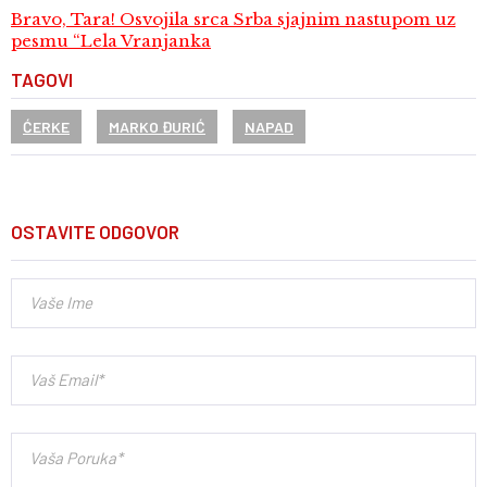
Bravo, Tara! Osvojila srca Srba sjajnim nastupom uz
pesmu “Lela Vranjanka
TAGOVI
ĆERKE
MARKO ĐURIĆ
NAPAD
OSTAVITE ODGOVOR