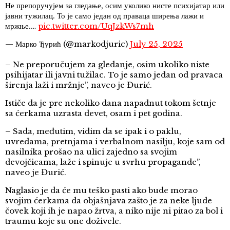
Не препоручујем за гледање, осим уколико нисте психијатар или
јавни тужилац. То је само један од праваца ширења лажи и
мржње.…
pic.twitter.com/UqJzkWs7mh
— Марко Ђурић (@markodjuric)
July 25, 2025
– Ne preporučujem za gledanje, osim ukoliko niste
psihijatar ili javni tužilac. To je samo jedan od pravaca
širenja laži i mržnje”, naveo je Đurić.
Ističe da je pre nekoliko dana napadnut tokom šetnje
sa ćerkama uzrasta devet, osam i pet godina.
– Sada, međutim, vidim da se ipak i o paklu,
uvredama, pretnjama i verbalnom nasilju, koje sam od
nasilnika prošao na ulici zajedno sa svojim
devojčicama, laže i spinuje u svrhu propagande”,
naveo je Đurić.
Naglasio je da će mu teško pasti ako bude morao
svojim ćerkama da objašnjava zašto je za neke ljude
čovek koji ih je napao žrtva, a niko nije ni pitao za bol i
traumu koje su one doživele.