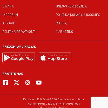
O NAMA
USLOVI KORIŠĆENJA
IMPRESUM
POLITIKA KOLAČIĆA (COOKIES
KONTAKT
POLICY)
POLITIKA PRIVATNOSTI
MARKETING
PREUZMI APLIKACIJE
PRATITE NAS
Pančevac D.O.O. © 2026 Sva prava zadržana.
Matični broj: 08393354 PIB: 101054934
Developed by
Cubes