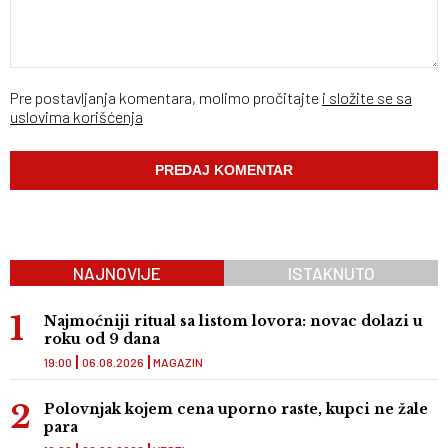
Pre postavljanja komentara, molimo pročitajte
i složite se sa
uslovima korišćenja
NAJNOVIJE
ISTAKNUTO
Najmoćniji ritual sa listom lovora: novac dolazi u
roku od 9 dana
19:00
06.08.2026
MAGAZIN
Polovnjak kojem cena uporno raste, kupci ne žale
para