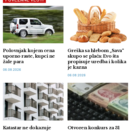
Polovnjak kojem cena
Greška sa hlebom „Sava“
uporno raste, kupci ne
skupo se plaća: Evo šta
žale para
propisuje uredba i kolika
je kazna
06.08.2026
06.08.2026
Katastar ne dokazuje
Otvoren konkurs za 31