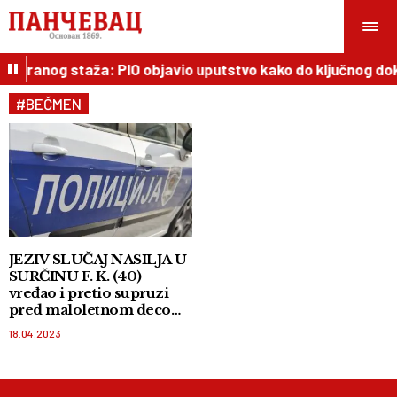
nostranog staža: PIO objavio uputstvo kako do ključnog do
#BEČMEN
JEZIV SLUČAJ NASILJA U
SURČINU F. K. (40)
vređao i pretio supruzi
pred maloletnom decom,
pa fizički nasrnuo na nju!
18.04.2023