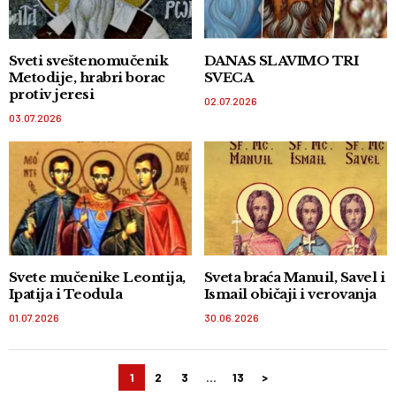
Sveti sveštenomučenik
DANAS SLAVIMO TRI
Metodije, hrabri borac
SVECA
protiv jeresi
02.07.2026
03.07.2026
Svete mučenike Leontija,
Sveta braća Manuil, Savel i
Ipatija i Teodula
Ismail običaji i verovanja
01.07.2026
30.06.2026
1
2
3
…
13
>
Kretanje