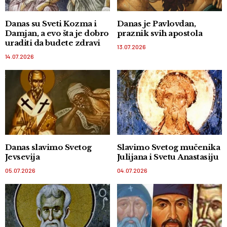
Danas su Sveti Kozma i
Danas je Pavlovdan,
Damjan, a evo šta je dobro
praznik svih apostola
uraditi da budete zdravi
13.07.2026
14.07.2026
Danas slavimo Svetog
Slavimo Svetog mučenika
Jevsevija
Julijana i Svetu Anastasiju
05.07.2026
04.07.2026