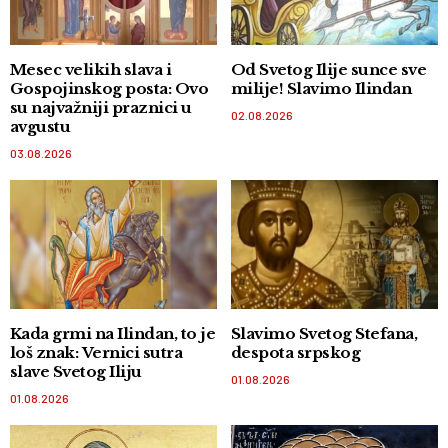
Mesec velikih slava i
Od Svetog Ilije sunce sve
Gospojinskog posta: Ovo
milije! Slavimo Ilindan
su najvažniji praznici u
02.08.2026
avgustu
03.08.2026
Kada grmi na Ilindan, to je
Slavimo Svetog Stefana,
loš znak: Vernici sutra
despota srpskog
slave Svetog Iliju
01.08.2026
01.08.2026