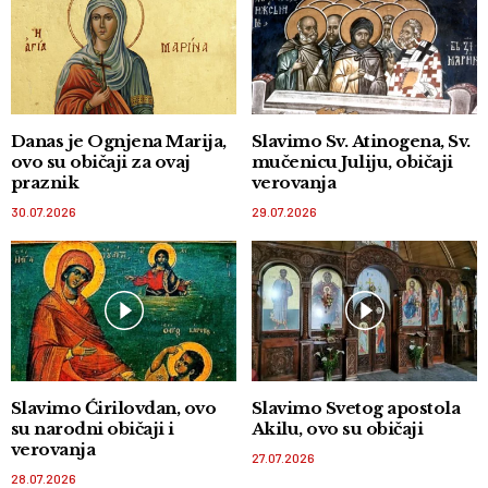
Danas je Ognjena Marija,
Slavimo Sv. Atinogena, Sv.
ovo su običaji za ovaj
mučenicu Juliju, običaji
praznik
verovanja
30.07.2026
29.07.2026
Slavimo Ćirilovdan, ovo
Slavimo Svetog apostola
su narodni običaji i
Akilu, ovo su običaji
verovanja
27.07.2026
28.07.2026