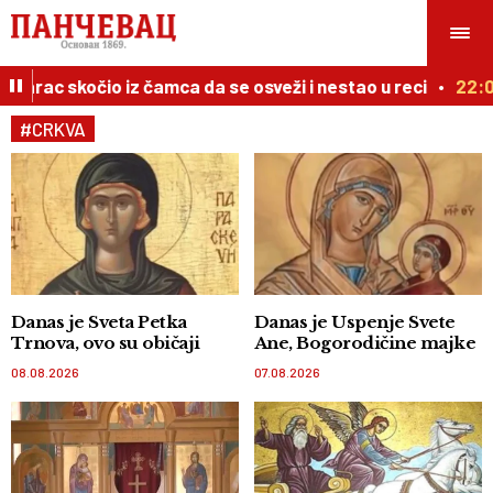
 skočio iz čamca da se osveži i nestao u reci
22:07
Muš
#CRKVA
Danas je Sveta Petka
Danas je Uspenje Svete
Trnova, ovo su običaji
Ane, Bogorodičine majke
08.08.2026
07.08.2026