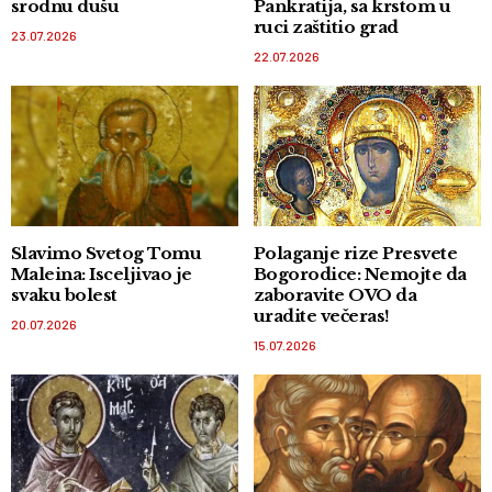
srodnu dušu
Pankratija, sa krstom u
ruci zaštitio grad
23.07.2026
22.07.2026
Slavimo Svetog Tomu
Polaganje rize Presvete
Maleina: Isceljivao je
Bogorodice: Nemojte da
svaku bolest
zaboravite OVO da
uradite večeras!
20.07.2026
15.07.2026