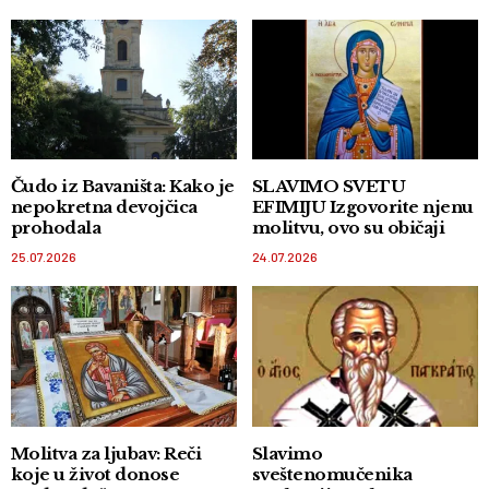
Čudo iz Bavaništa: Kako je
SLAVIMO SVETU
nepokretna devojčica
EFIMIJU Izgovorite njenu
prohodala
molitvu, ovo su običaji
25.07.2026
24.07.2026
Molitva za ljubav: Reči
Slavimo
koje u život donose
sveštenomučenika