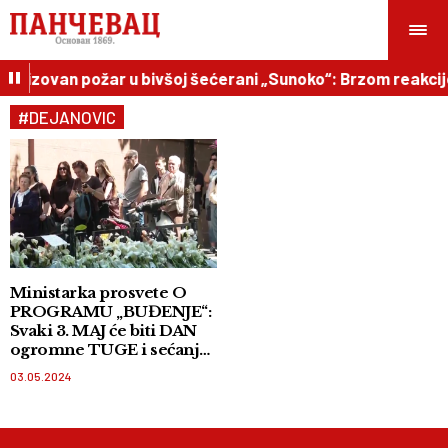
lokalizovan požar u bivšoj šećerani „Sunoko“: Brzom reakc
#DEJANOVIC
Ministarka prosvete O
PROGRAMU „BUĐENJE“:
Svaki 3. MAJ će biti DAN
ogromne TUGE i sećanja
na žrtve
03.05.2024