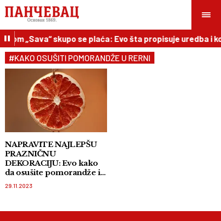
lebom „Sava“ skupo se plaća: Evo šta propisuje uredba i ko
#KAKO OSUŠITI POMORANDŽE U RERNI
NAPRAVITE NAJLEPŠU
PRAZNIČNU
DEKORACIJU: Evo kako
da osušite pomorandže i
upotrebite ih za
29.11.2023
ulepšavanje kolača i
dekorisanje doma