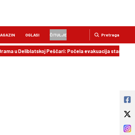
AGAZIN
OGLASI
ČITULJE
Pretraga
rama u Deliblatskoj Peščari: Počela evakuacija stanovništ