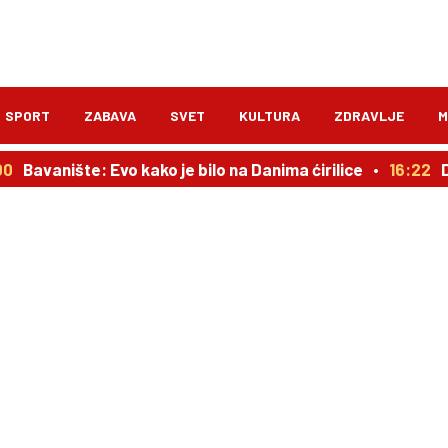
SPORT
ZABAVA
SVET
KULTURA
ZDRAVLJE
M
0
Bavanište: Evo kako je bilo na Danima ćirilice
16:22
D