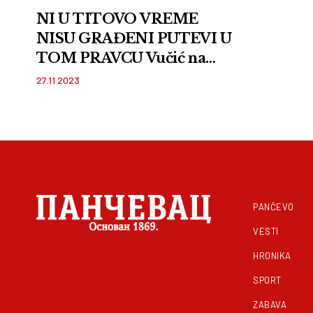
NI U TITOVO VREME
NISU GRAĐENI PUTEVI U
TOM PRAVCU Vučić na
obeležavanju početka
27.11.2023
radova brze saobraćajnice
Slepčević-Badovinci
PANČEVO
VESTI
HRONIKA
SPORT
ZABAVA