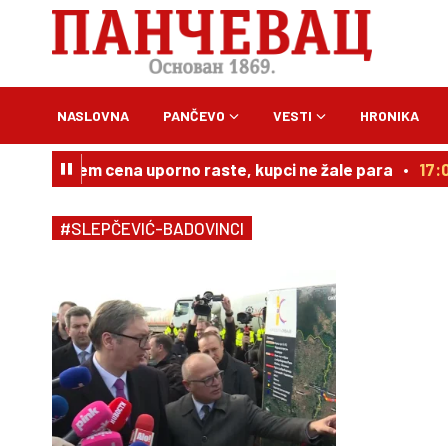
NASLOVNA
PANČEVO
VESTI
HRONIKA
ovnjak kojem cena uporno raste, kupci ne žale para
17:0
#SLEPČEVIĆ-BADOVINCI