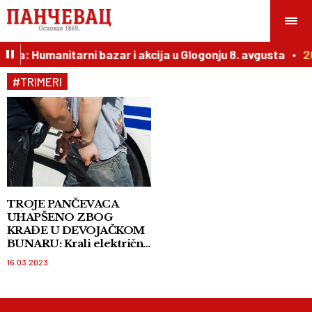
Ogija: Humanitarni bazar i akcija u Glogonju 8. avgusta
2
#TRIMERI
TROJE PANČEVACA
UHAPŠENO ZBOG
KRAĐE U DEVOJAČKOM
BUNARU: Krali električne
i motorne testere,
16.03.2023
kosilice, trimere i drugi
alat