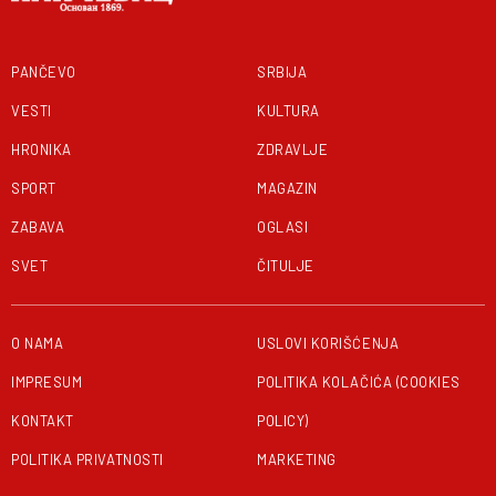
PANČEVO
SRBIJA
VESTI
KULTURA
HRONIKA
ZDRAVLJE
SPORT
MAGAZIN
ZABAVA
OGLASI
SVET
ČITULJE
O NAMA
USLOVI KORIŠĆENJA
IMPRESUM
POLITIKA KOLAČIĆA (COOKIES
KONTAKT
POLICY)
POLITIKA PRIVATNOSTI
MARKETING