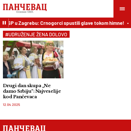
na SP u Zagrebu: Crnogorci spustili glave tokom himne!
#UDRUŽENJE ŽENA DOLOVO
Drugi dan skupa „Ne
damo Srbiju“: Najveselije
kod Pančevaca
12.04.2025