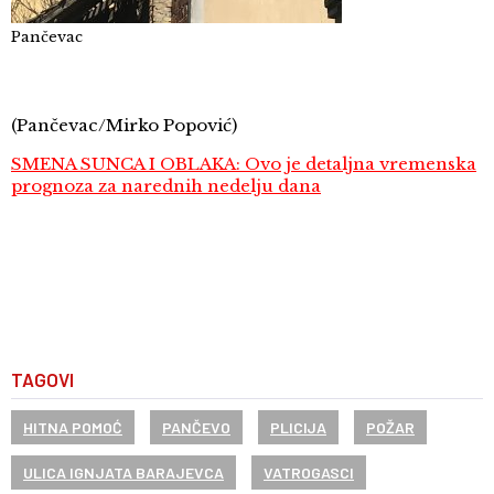
Pančevac
(Pančevac/Mirko Popović)
SMENA SUNCA I OBLAKA: Ovo je detaljna vremenska
prognoza za narednih nedelju dana
TAGOVI
HITNA POMOĆ
PANČEVO
PLICIJA
POŽAR
ULICA IGNJATA BARAJEVCA
VATROGASCI