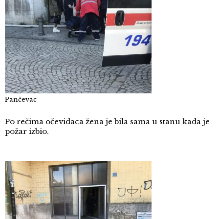
Pančevac
Po rečima očevidaca žena je bila sama u stanu kada je
požar izbio.