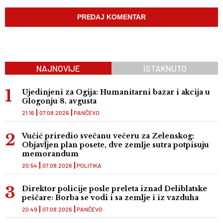
NAJNOVIJE
ISTAKNUTO
Ujedinjeni za Ogija: Humanitarni bazar i akcija u
Glogonju 8. avgusta
21:16
07.08.2026
PANČEVO
Vučić priredio svečanu večeru za Zelenskog:
Objavljen plan posete, dve zemlje sutra potpisuju
memorandum
20:54
07.08.2026
POLITIKA
Direktor policije posle preleta iznad Deliblatske
peščare: Borba se vodi i sa zemlje i iz vazduha
20:49
07.08.2026
PANČEVO