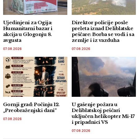
Ujedinjeni za Ogija:
Direktor policije posle
Humanitarni bazar i
preleta iznad Deliblatske
akcija u Glogonju 8.
peščare: Borba se vodi i sa
avgusta
zemlje i iz vazduha
07.08.2026
07.08.2026
Gornji grad: Počinju 12.
U gašenje požara u
„Preobraženjski dani“
Deliblatskoj peščari
uključen helikopter Mi-17
07.08.2026
i pripadnici VS
07.08.2026