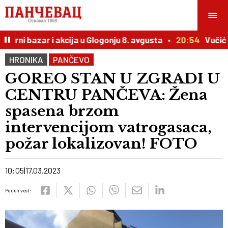
rni bazar i akcija u Glogonju 8. avgusta
20:54
Vučić pr
HRONIKA
PANČEVO
GOREO STAN U ZGRADI U
CENTRU PANČEVA: Žena
spasena brzom
intervencijom vatrogasaca,
požar lokalizovan! FOTO
10:05
17.03.2023
Podeli vest: