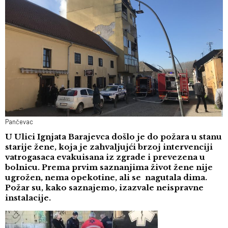
Pančevac
U Ulici Ignjata Barajevca došlo je do požara u stanu
starije žene, koja je zahvaljujći brzoj intervenciji
vatrogasaca evakuisana iz zgrade i prevezena u
bolnicu. Prema prvim saznanjima život žene nije
ugrožen, nema opekotine, ali se nagutala dima.
Požar su, kako saznajemo, izazvale neispravne
instalacije.