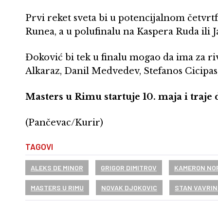
Prvi reket sveta bi u potencijalnom četvrt
Runea, a u polufinalu na Kaspera Ruda ili J
Đoković bi tek u finalu mogao da ima za ri
Alkaraz, Danil Medvedev, Stefanos Cicipas
Masters u Rimu startuje 10. maja i traje 
(Pančevac/Kurir)
TAGOVI
ALEKS DE MINOR
GRIGOR DIMITROV
KAMERON NO
MASTERS U RIMU
NOVAK DJOKOVIC
STAN VAVRI