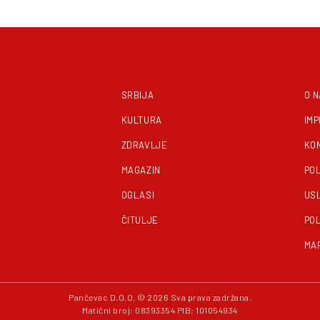
SRBIJA
O 
KULTURA
IM
ZDRAVLJE
KO
MAGAZIN
POL
OGLASI
US
ČITULJE
POL
MA
Pančevac D.O.O. © 2026 Sva prava zadržana.
Matični broj: 08393354 PIB: 101054934