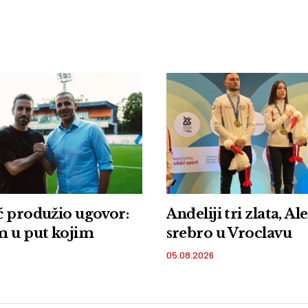
 produžio ugovor:
Anđeliji tri zlata, Al
m u put kojim
srebro u Vroclavu
05.08.2026