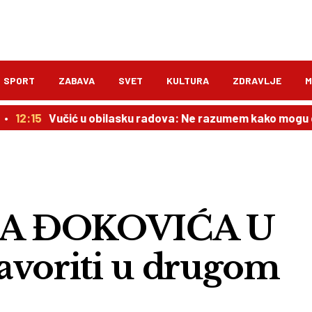
SPORT
ZABAVA
SVET
KULTURA
ZDRAVLJE
M
Vučić u obilasku radova: Ne razumem kako mogu da odu na o
ZA ĐOKOVIĆA U
avoriti u drugom