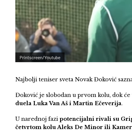
Printscreen/Youtube
Najbolji teniser sveta Novak Đoković sazna
Đoković je slobodan u prvom kolu, dok će
duela Luka Van Aš i Martin Ečeverija
.
U narednoj fazi
potencijalni rivali su Gr
četvrtom kolu Aleks De Minor ili Kame