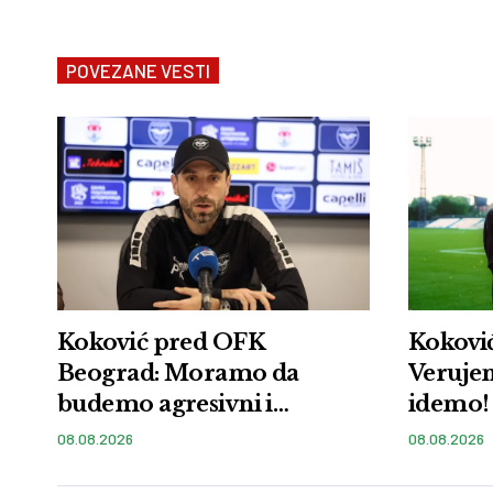
POVEZANE VESTI
Koković pred OFK
Koković
Beograd: Moramo da
Veruje
budemo agresivni i
idemo!
proaktivni
08.08.2026
08.08.2026