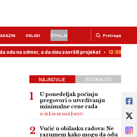
AGAZIN
OGLASI
ČITULJE
Pretraga
dmor, a da nisu završili projekat
12:00
Galerija „Jova
NAJNOVIJE
ISTAKNUTO
U ponedeljak počinju
pregovori o utvrđivanju
minimalne cene rada
12:30
09.08.2026
VESTI
Vučić u obilasku radova: Ne
razumem kako mogu da odu