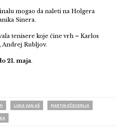
finalu mogao da naleti na Holgera
anika Sinera.
vala tenisere koje čine vrh – Karlos
, Andrej Rubljov.
do 21. maja
.
RI
LUKA VAN AŠ
MARTIN EČEVERIJA
NKA