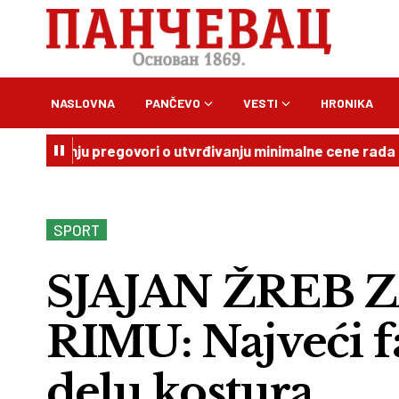
NASLOVNA
PANČEVO
VESTI
HRONIKA
inju pregovori o utvrđivanju minimalne cene rada
12:15
SPORT
SJAJAN ŽREB 
RIMU: Najveći f
delu kostura