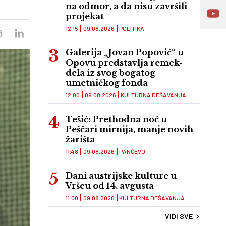
na odmor, a da nisu završili
projekat
12:15
09.08.2026
POLITIKA
Galerija „Jovan Popović“ u
Opovu predstavlja remek-
dela iz svog bogatog
umetničkog fonda
12:00
09.08.2026
KULTURNA DEŠAVANJA
Tešić: Prethodna noć u
Peščari mirnija, manje novih
žarišta
11:48
09.08.2026
PANČEVO
Dani austrijske kulture u
Vršcu od 14. avgusta
11:00
09.08.2026
KULTURNA DEŠAVANJA
VIDI SVE