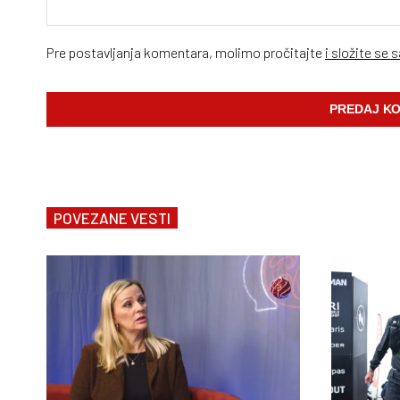
Pre postavljanja komentara, molimo pročitajte
i složite se 
POVEZANE VESTI