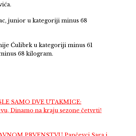
ića.
c, junior u kategoriji minus 68
ije Ćulibrk u kategoriji minus 61
 minus 68 kilogram.
LE SAMO DVE UTAKMICE:
evu, Dinamo na kraju sezone četvrti!
VNOM PRVENSTVU Pančevci Sara i