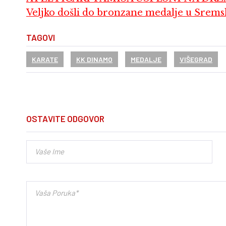
Veljko došli do bronzane medalje u Sremsk
TAGOVI
KARATE
KK DINAMO
MEDALJE
VIŠEGRAD
OSTAVITE ODGOVOR