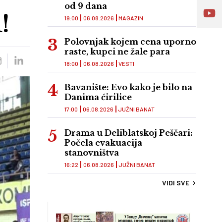
od 9 dana
!
19:00
06.08.2026
MAGAZIN
Polovnjak kojem cena uporno
raste, kupci ne žale para
18:00
06.08.2026
VESTI
Bavanište: Evo kako je bilo na
Danima ćirilice
17:00
06.08.2026
JUŽNI BANAT
Drama u Deliblatskoj Peščari:
Počela evakuacija
stanovništva
16:22
06.08.2026
JUŽNI BANAT
VIDI SVE