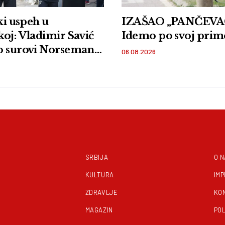
ski uspeh u
IZAŠAO „PANČEVAC
oj: Vladimir Savić
Idemo po svoj prim
o surovi Norseman
06.08.2026
SRBIJA
O 
KULTURA
IM
ZDRAVLJE
KO
MAGAZIN
POL