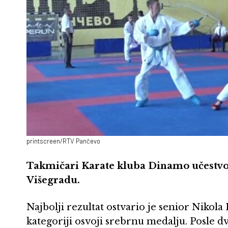
printscreen/RTV Pančevo
Takmičari Karate kluba Dinamo učestv
Višegradu.
Najbolji rezultat ostvario je senior Nikola
kategoriji osvoji srebrnu medalju. Posle d