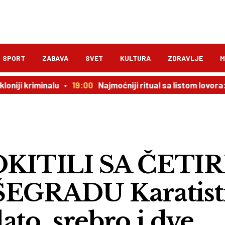
SPORT
ZABAVA
SVET
KULTURA
ZDRAVLJE
M
iminalu
19:00
Najmoćniji ritual sa listom lovora: novac d
KITILI SA ČETIR
EGRADU Karatist
ato, srebro i dve