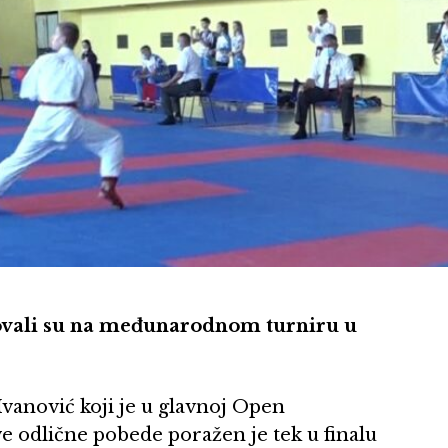
ovali su na međunarodnom turniru u
 Ivanović koji je u glavnoj Open
ve odlične pobede poražen je tek u finalu