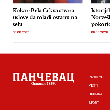
Kokar: Bela Crkva stvara
Istorij
uslove da mladi ostanu na
Norvešk
selu
pokori
Xtri
06.08.2026
06.08.2026
PANČEVO
VESTI
HRONIKA
SPORT