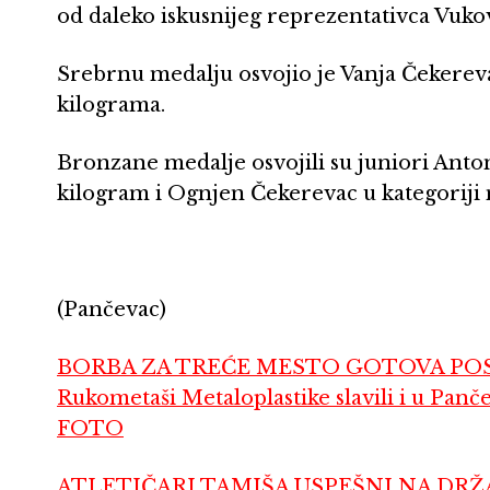
od daleko iskusnijeg reprezentativca Vukov
Srebrnu medalju osvojio je Vanja Čekereva
kilograma.
Bronzane medalje osvojili su juniori Anton
kilogram i Ognjen Čekerevac u kategoriji
(Pančevac)
BORBA ZA TREĆE MESTO GOTOVA POS
Rukometaši Metaloplastike slavili i u Panč
FOTO
ATLETIČARI TAMIŠA USPEŠNI NA DRŽA