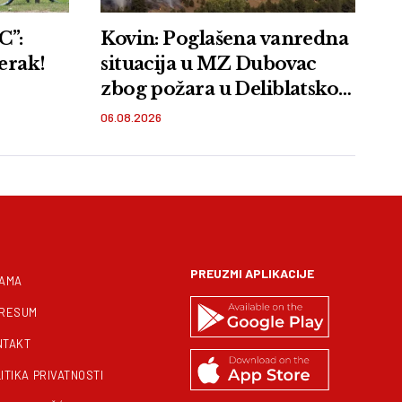
”:
Kovin: Poglašena vanredna
erak!
situacija u MZ Dubovac
zbog požara u Deliblatskoj
peščari
06.08.2026
PREUZMI APLIKACIJE
NAMA
PRESUM
NTAKT
ITIKA PRIVATNOSTI