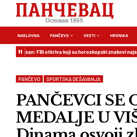
NASLOVNA
PANČEVO
VESTI
HRONIKA
pasan: FBI otkriva koji su horoskopski znakovi najskloniji kr
PANČEVO
SPORTSKA DEŠAVANJA
PANČEVCI SE O
MEDALJE U VIŠ
Dinama osvoji zl