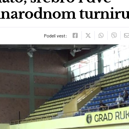
narodnom turniru
Podeli vest: