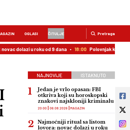
AGAZIN
OGLASI
ČITULJE
Pretraga
olazi u roku od 9 dana
18:00
Polovnjak kojem cena uporn
NAJNOVIJE
ISTAKNUTO
I
Jedan je vrlo opasan: FBI
otkriva koji su horoskopski
znakovi najskloniji kriminalu
i
20:00
06.08.2026
MAGAZIN
Najmoćniji ritual sa listom
lovora: novac dolazi u roku