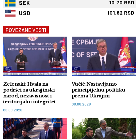
SEK
10.70 RSD
USD
101.82 RSD
POVEZANE VESTI
Zelenski: Hvala na
Vučić: Nastavljamo
podršci za ukrajinski
principijelnu politiku
narod, nezavisnost i
prema Ukrajini
teritorijalni integritet
08.08.2026
08.08.2026