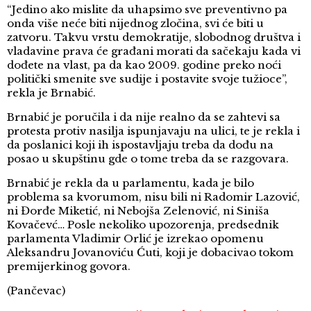
“Jedino ako mislite da uhapsimo sve preventivno pa
onda više neće biti nijednog zločina, svi će biti u
zatvoru. Takvu vrstu demokratije, slobodnog društva i
vladavine prava će građani morati da sačekaju kada vi
dođete na vlast, pa da kao 2009. godine preko noći
politički smenite sve sudije i postavite svoje tužioce”,
rekla je Brnabić.
Brnabić je poručila i da nije realno da se zahtevi sa
protesta protiv nasilja ispunjavaju na ulici, te je rekla i
da poslanici koji ih ispostavljaju treba da dođu na
posao u skupštinu gde o tome treba da se razgovara.
Brnabić je rekla da u parlamentu, kada je bilo
problema sa kvorumom, nisu bili ni Radomir Lazović,
ni Đorđe Miketić, ni Nebojša Zelenović, ni Siniša
Kovačevć… Posle nekoliko upozorenja, predsednik
parlamenta Vladimir Orlić je izrekao opomenu
Aleksandru Jovanoviću Ćuti, koji je dobacivao tokom
premijerkinog govora.
(Pančevac)