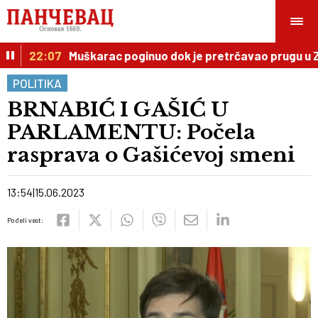
22:07
Muškarac poginuo dok je pretrčavao prugu u Zem
POLITIKA
BRNABIĆ I GAŠIĆ U
PARLAMENTU: Počela
rasprava o Gašićevoj smeni
13:54
15.06.2023
Podeli vest: