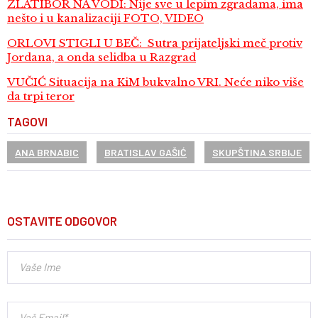
ZLATIBOR NA VODI: Nije sve u lepim zgradama, ima
nešto i u kanalizaciji FOTO, VIDEO
ORLOVI STIGLI U BEČ: Sutra prijateljski meč protiv
Jordana, a onda selidba u Razgrad
VUČIĆ Situacija na KiM bukvalno VRI. Neće niko više
da trpi teror
TAGOVI
ANA BRNABIC
BRATISLAV GAŠIĆ
SKUPŠTINA SRBIJE
OSTAVITE ODGOVOR