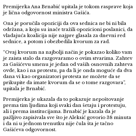
Premijerka Ana Brnabić upitala je tokom rasprave koja
je lična odgovornost ministra Gašića.
Ona je poručila opoziciji da ova sednica ne bi ni bila
održana, a koju su inače tražili opozicioni poslanici, da
vladajuća koalicija nije najpre glasala za dnevni red
sednice, a potom i obezbedila kvorum za rad.
“Ovaj kvorum na najbolji način je pokazao koliko vam
je zaista stalo da razgovaramo o ovim stvarima. Zahtev
za Gašićevu smenu je jedan od vaših osnovnih zahteva
ovde, kao i na protestu, pa da li je onda moguće da dva
dana vi kao organizatori protesta ne možete da se
prikupite da imate kvorum da se o tome razgovara”,
upitala je Brnabić.
Premijerka je ukazala da to pokazuje nepoštovanje
prema tim ljudima koji svaki dan šetaju i protestuju,
ali i prema institucijama. Brnabić je kazala da je
pažljivo zapisivala sve što je Aleksić govorio 38 minuta
i da ni u jednom trenutku nije čula šta je tačno
Gašićeva odgovornost.