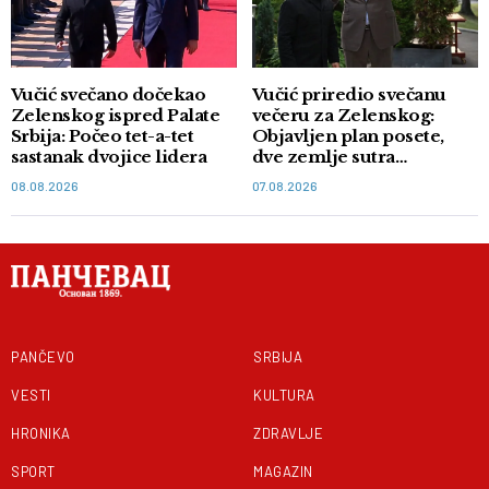
Vučić svečano dočekao
Vučić priredio svečanu
Zelenskog ispred Palate
večeru za Zelenskog:
Srbija: Počeo tet-a-tet
Objavljen plan posete,
sastanak dvojice lidera
dve zemlje sutra
potpisuju memorandum
08.08.2026
07.08.2026
PANČEVO
SRBIJA
VESTI
KULTURA
HRONIKA
ZDRAVLJE
SPORT
MAGAZIN