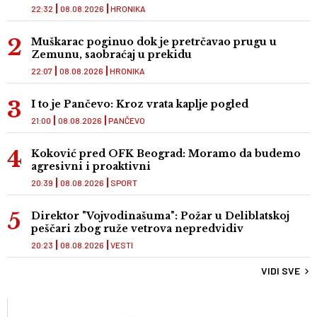
22:32
08.08.2026
HRONIKA
Muškarac poginuo dok je pretrčavao prugu u
Zemunu, saobraćaj u prekidu
22:07
08.08.2026
HRONIKA
I to je Pančevo: Kroz vrata kaplje pogled
21:00
08.08.2026
PANČEVO
Koković pred OFK Beograd: Moramo da budemo
agresivni i proaktivni
20:39
08.08.2026
SPORT
Direktor "Vojvodinašuma": Požar u Deliblatskoj
peščari zbog ruže vetrova nepredvidiv
20:23
08.08.2026
VESTI
VIDI SVE