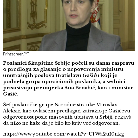
Printscreen/YT
Poslanici Skupštine Srbije počeli su danas raspravu
o predlogu za glasanje o nepoverenja ministru
unutrašnjih poslova Bratislavu Gašiću koji je
podnela grupa opozicionih poslanika, a sednici
prisustvuju premijerka Ana Brnabić, kao i ministar
Gašić.
Šef poslaničke grupe Narodne stranke Miroslav
Aleksić, kao ovlašćeni predlagač, zatražio je Gašićevu
odgovornost posle masovnih ubistava u Srbiji, rekavš
da niko ne kaže da je bilo ko kriv već odgovoran.
https://www.youtube.com/watch?v=UfWa2uI0nkg