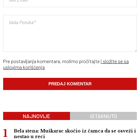
Pre postavljanja komentara, molimo pročitajte
i složite se sa
uslovima korišćenja
NAJNOVIJE
ISTAKNUTO
Bela stena: Muškarac skočio iz čamca da se osveži i
nestao u reci