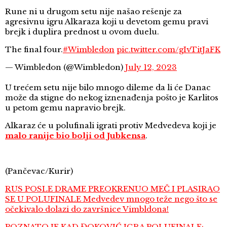
Rune ni u drugom setu nije našao rešenje za
agresivnu igru Alkaraza koji u devetom gemu pravi
brejk i duplira prednost u ovom duelu.
The final four.
#Wimbledon
pic.twitter.com/gIvTitJaFK
— Wimbledon (@Wimbledon)
July 12, 2023
U trećem setu nije bilo mnogo dileme da li će Danac
može da stigne do nekog iznenađenja pošto je Karlitos
u petom gemu napravio brejk.
Alkaraz će u polufinali igrati protiv Medvedeva koji je
malo ranije bio bolji od Jubkensa
.
(Pančevac/Kurir)
RUS POSLE DRAME PREOKRENUO MEČ I PLASIRAO
SE U POLUFINALE Medvedev mnogo teže nego što se
očekivalo dolazi do završnice Vimbldona!
POZNATO JE KAD ĐOKOVIĆ IGRA POLUFINALE: