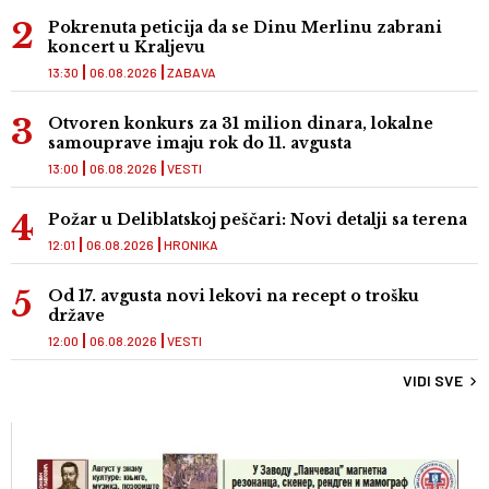
Pokrenuta peticija da se Dinu Merlinu zabrani
koncert u Kraljevu
13:30
06.08.2026
ZABAVA
Otvoren konkurs za 31 milion dinara, lokalne
samouprave imaju rok do 11. avgusta
13:00
06.08.2026
VESTI
Požar u Deliblatskoj peščari: Novi detalji sa terena
12:01
06.08.2026
HRONIKA
Od 17. avgusta novi lekovi na recept o trošku
države
12:00
06.08.2026
VESTI
VIDI SVE