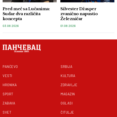
Pred meč sa Lučanima:
Silvester Džasper
Sudar dva različita
zvanično napustio
koncepta
Železničar
03.08.2026
01.08.2026
PANČEVO
SRBIJA
VESTI
KULTURA
HRONIKA
ZDRAVLJE
SPORT
MAGAZIN
ZABAVA
OGLASI
SVET
ČITULJE