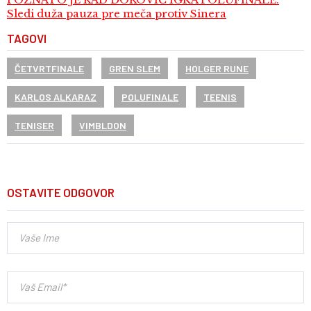
Sledi duža pauza pre meča protiv Sinera
TAGOVI
ČETVRTFINALE
GREN SLEM
HOLGER RUNE
KARLOS ALKARAZ
POLUFINALE
TEENIS
TENISER
VIMBLDON
OSTAVITE ODGOVOR