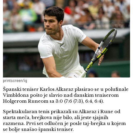
printscreen/ig
Španski teniser Karlos Alkaraz plasirao se u polufinale
Vimbldona pošto je slavio nad danskim teniserom
Holgerom Runeom sa 3:0 (7:6 (7:3), 6:4, 6:4).
Spektakularan tenis prikazali su Alkaraz i Rune od
starta meča, brejkova nije bilo, ali jeste sjajnih
razmena. Prvi set odlučen je posle taj-brejka u kojem
se bolje snašao španski teniser.