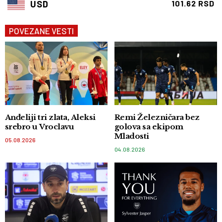
USD
101.62 RSD
POVEZANE VESTI
Anđeliji tri zlata, Aleksi
Remi Železničara bez
srebro u Vroclavu
golova sa ekipom
Mladosti
05.08.2026
04.08.2026