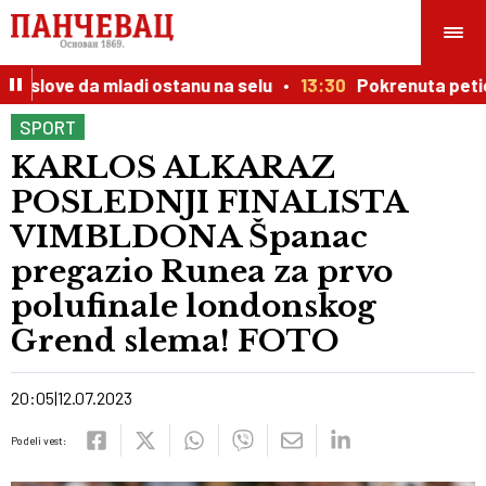
uslove da mladi ostanu na selu
13:30
Pokrenuta peticija
SPORT
KARLOS ALKARAZ
POSLEDNJI FINALISTA
VIMBLDONA Španac
pregazio Runea za prvo
polufinale londonskog
Grend slema! FOTO
20:05
12.07.2023
Podeli vest: