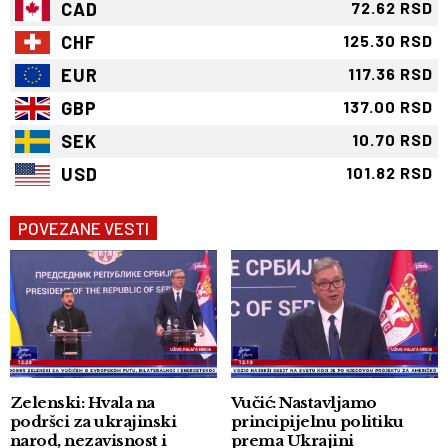
CAD
72.62 RSD
CHF
125.30 RSD
EUR
117.36 RSD
GBP
137.00 RSD
SEK
10.70 RSD
USD
101.82 RSD
POVEZANE VESTI
Zelenski: Hvala na
Vučić: Nastavljamo
podršci za ukrajinski
principijelnu politiku
narod, nezavisnost i
prema Ukrajini