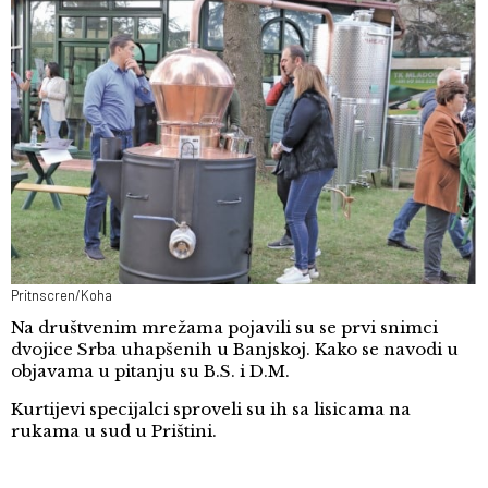
Pritnscren/Koha
Na društvenim mrežama pojavili su se prvi snimci
dvojice Srba uhapšenih u Banjskoj. Kako se navodi u
objavama u pitanju su B.S. i D.M.
Kurtijevi specijalci sproveli su ih sa lisicama na
rukama u sud u Prištini.