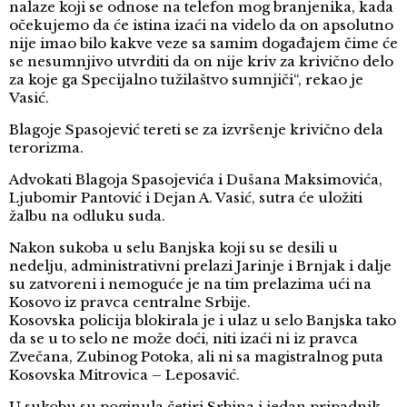
nalaze koji se odnose na telefon mog branjenika, kada
očekujemo da će istina izaći na videlo da on apsolutno
nije imao bilo kakve veze sa samim događajem čime će
se nesumnjivo utvrditi da on nije kriv za krivično delo
za koje ga Specijalno tužilaštvo sumnjiči“, rekao je
Vasić.
Blagoje Spasojević tereti se za izvršenje krivično dela
terorizma.
Advokati Blagoja Spasojevića i Dušana Maksimovića,
Ljubomir Pantović i Dejan A. Vasić, sutra će uložiti
žalbu na odluku suda.
Nakon sukoba u selu Banjska koji su se desili u
nedelju, administrativni prelazi Jarinje i Brnjak i dalje
su zatvoreni i nemoguće je na tim prelazima ući na
Kosovo iz pravca centralne Srbije.
Kosovska policija blokirala je i ulaz u selo Banjska tako
da se u to selo ne može doći, niti izaći ni iz pravca
Zvečana, Zubinog Potoka, ali ni sa magistralnog puta
Kosovska Mitrovica – Leposavić.
U sukobu su poginula četiri Srbina i jedan pripadnik