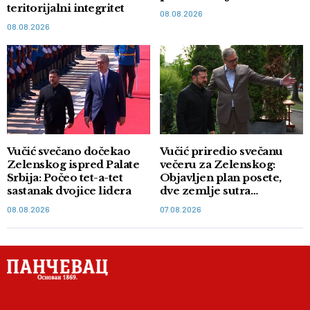
teritorijalni integritet
08.08.2026
08.08.2026
Vučić svečano dočekao
Vučić priredio svečanu
Zelenskog ispred Palate
večeru za Zelenskog:
Srbija: Počeo tet-a-tet
Objavljen plan posete,
sastanak dvojice lidera
dve zemlje sutra
potpisuju memorandum
08.08.2026
07.08.2026