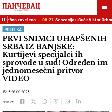
spešno završena
09:21
Senzacija u Guči: Viktor Orban b
POLITIKA
PRVI SNIMCI UHAPŠENIH
SRBA IZ BANJSKE:
Kurtijevi specijalci ih
sprovode u sud! Određen im
jednomesečni pritvor
VIDEO
13:13
26.09.2023
Podeli vest: