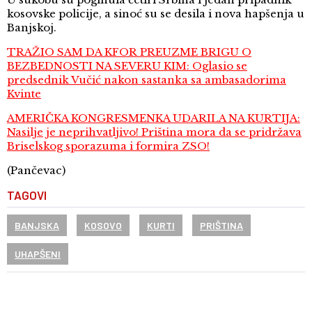
kosovske policije, a sinoć su se desila i nova hapšenja u
Banjskoj.
TRAŽIO SAM DA KFOR PREUZME BRIGU O
BEZBEDNOSTI NA SEVERU KIM: Oglasio se
predsednik Vučić nakon sastanka sa ambasadorima
Kvinte
AMERIČKA KONGRESMENKA UDARILA NA KURTIJA:
Nasilje je neprihvatljivo! Priština mora da se pridržava
Briselskog sporazuma i formira ZSO!
(Pančevac)
TAGOVI
BANJSKA
KOSOVO
KURTI
PRIŠTINA
UHAPŠENI