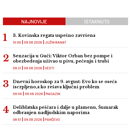
NAJNOVIJE
ISTAKNUTO
3. Kovinska regata uspešno završena
10:00
09.08.2026
JUŽNI BANAT
Senzacija u Guči: Viktor Orban bez pompe i
obezbeđenja uživao u pivu, pečenju i trubi
09:21
09.08.2026
VESTI
Dnevni horoskop za 9. avgust: Evo ko se oseća
iscrpljeno,a ko rešava ključni problem
09:00
09.08.2026
MAGAZIN
Deliblatska peščara i dalje u plamenu, Šumarak
odbranjen nadljudskim naporima
08:51
09.08.2026
PANČEVO