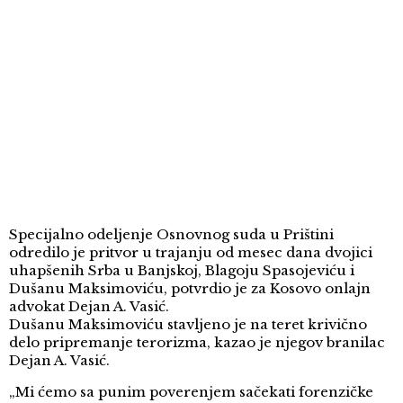
Specijalno odeljenje Osnovnog suda u Prištini
odredilo je pritvor u trajanju od mesec dana dvojici
uhapšenih Srba u Banjskoj, Blagoju Spasojeviću i
Dušanu Maksimoviću, potvrdio je za Kosovo onlajn
advokat Dejan A. Vasić.
Dušanu Maksimoviću stavljeno je na teret krivično
delo pripremanje terorizma, kazao je njegov branilac
Dejan A. Vasić.
„Mi ćemo sa punim poverenjem sačekati forenzičke