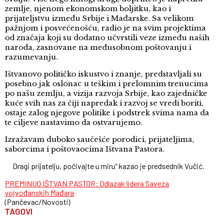
zemlje, njenom ekonomskom boljitku, kao i
prijateljstvu između Srbije i Mađarske. Sa velikom
pažnjom i posvećenošću, radio je na svim projektima
od značaja koji su dodatno učvrstili veze između naših
naroda, zasnovane na međusobnom poštovanju i
razumevanju.
Ištvanovo političko iskustvo i znanje, predstavljali su
posebno jak oslonac u teškim i prelomnim trenucima
po našu zemlju, a vizija razvoja Srbije, kao zajedničke
kuće svih nas za čiji napredak i razvoj se vredi boriti,
ostaje zalog njegove politike i podstrek svima nama da
te ciljeve nastavimo da ostvarujemo.
Izražavam duboko saučešće porodici, prijateljima,
saborcima i poštovaocima Ištvana Pastora.
Dragi prijatelju, počivajte u miru“ kazao je predsednik Vučić.
PREMINUO IŠTVAN PASTOR: Odlazak lidera Saveza
vojvođanskih Mađara
(Pančevac/Novosti)
TAGOVI