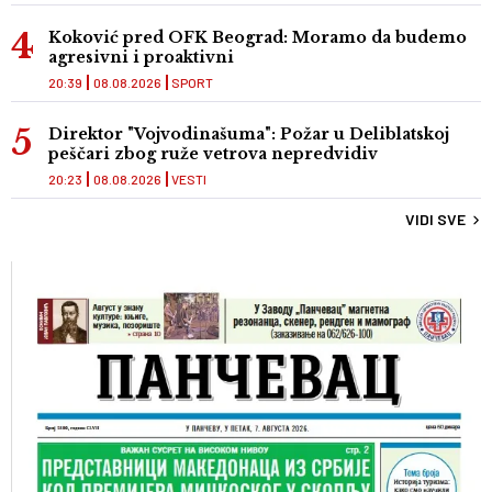
Koković pred OFK Beograd: Moramo da budemo
agresivni i proaktivni
20:39
08.08.2026
SPORT
Direktor "Vojvodinašuma": Požar u Deliblatskoj
peščari zbog ruže vetrova nepredvidiv
20:23
08.08.2026
VESTI
VIDI SVE