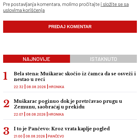
Pre postavljanja komentara, molimo pročitajte
i složite se sa
uslovima korišćenja
NAJNOVIJE
ISTAKNUTO
Bela stena: Muškarac skočio iz čamca da se osveži i
nestao u reci
22:32
08.08.2026
HRONIKA
Muškarac poginuo dok je pretrčavao prugu u
Zemunu, saobraćaj u prekidu
22:07
08.08.2026
HRONIKA
I to je Pančevo: Kroz vrata kaplje pogled
21:00
08.08.2026
PANČEVO