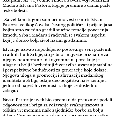
Skupštine AP Vojvodine i lidera Saveza vojvođanskih
Mađara Ištvana Pastora, koji je preminuo danas posle
teške bolesti.
„Sa velikom tugom sam primio vest o smrti Ištvana
Pastora, velikog čoveka, časnog političara i prijatelja sa
kojim smo zajedno gradili snažne temelje poverenja
između Srba i Mađara i radovali se svakom uspehu
koji je doneo bolji život našim građanima.
Ištvan je uživao nepodeljeno poštovanje svih poštenih
i radnih ljudi Srbije, što je bilo i najveće priznanje za
njegov neumoran rad i ogromne napore koje je
ulagao u bolji i bezbedniji život svih i stvaranje stabilne
i perspektivne budućnosti za generacije koje dolaze.
Njegova uloga u promociji i afirmaciji mađarskog
identiteta u Srbiji, ostaje deo bogatstva naše zemlje i
jedna od najviših vrednosti za koje se dosledno
zalagao.
Ištvan Pastor je uvek bio spreman da preuzme i podeli
odgovornost i brigu za rešavanje svakog izazova u
teškim vremenima naše zajedničke borbe za bolju
Srbiju. Više nego mnogi drugi, doprineo je napretku