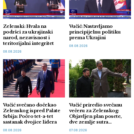
Zelenski: Hvala na
Vučić: Nastavljamo
podršci za ukrajinski
principijelnu politiku
narod, nezavisnost i
prema Ukrajini
teritorijalni integritet
08.08.2026
08.08.2026
Vučić svečano dočekao
Vučić priredio svečanu
Zelenskog ispred Palate
večeru za Zelenskog:
Srbija: Počeo tet-a-tet
Objavljen plan posete,
sastanak dvojice lidera
dve zemlje sutra
potpisuju memorandum
08.08.2026
07.08.2026