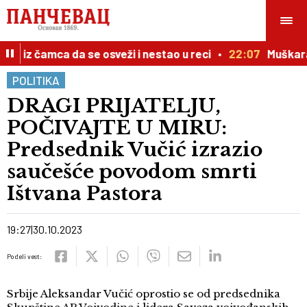
 iz čamca da se osveži i nestao u reci
22:07
Muškarac 
POLITIKA
DRAGI PRIJATELJU,
POČIVAJTE U MIRU:
Predsednik Vučić izrazio
saučešće povodom smrti
Ištvana Pastora
19:27
30.10.2023
Podeli vest:
Srbije Aleksandar Vučić oprostio se od predsednika