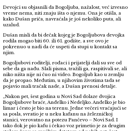
Devojci su objasnili da Bogoljuba, nažalost, već izvesno
vreme nema, niti znaju išta o njemu. Ona je otišla, a
kako Dušan priča, navraćala je još nekoliko puta, ali
uzalud.
Dušan misli da bi dečak kojeg je Bogoljubova devojka
rodila mogao biti 60. ili 61. godište, a sve ovo je
pokrenuo u nadi da će uspeti da stupi u kontakt sa
njim.
Bogoljubovi roditelji, rođaci i prijatelji dali su sve od
sebe da ga nađu. Slali pisma, tražili ga, raspitivali se, ali
niko ništa nije ni čuo ni video. Bogoljub kao u zemlju
da je propao. Međutim, u njihovim životima tada se
pojavio mali tračak nade, a Dušan prenosi detalje.
„Nakon pet, šest godina u Novi Sad dolaze dvojica
Bogoljubove braće, Anđelko i Nedeljko. Anđelko je bio
limar i često je bio na terenu. Jedne večeri vraćajući se
sa posla, svratio je u neku kafanu na železničkoj
stanici, verovatno na potezu Pančevo – Novi Sad. I
tako dok je pio kafu i čekao voz primetio je za drugim