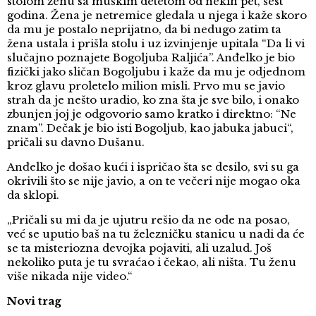
stolom ženu sa muškim detetom od nekih pet, šest
godina. Žena je netremice gledala u njega i kaže skoro
da mu je postalo neprijatno, da bi nedugo zatim ta
žena ustala i prišla stolu i uz izvinjenje upitala “Da li vi
slučajno poznajete Bogoljuba Raljića”. Anđelko je bio
fizički jako sličan Bogoljubu i kaže da mu je odjednom
kroz glavu proletelo milion misli. Prvo mu se javio
strah da je nešto uradio, ko zna šta je sve bilo, i onako
zbunjen joj je odgovorio samo kratko i direktno: “Ne
znam”. Dečak je bio isti Bogoljub, kao jabuka jabuci“,
pričali su davno Dušanu.
Anđelko je došao kući i ispričao šta se desilo, svi su ga
okrivili što se nije javio, a on te večeri nije mogao oka
da sklopi.
„Pričali su mi da je ujutru rešio da ne ode na posao,
već se uputio baš na tu železničku stanicu u nadi da će
se ta misteriozna devojka pojaviti, ali uzalud. Još
nekoliko puta je tu svraćao i čekao, ali ništa. Tu ženu
više nikada nije video.“
Novi trag