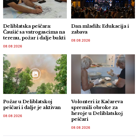
Deliblatska peščara:
Dan mladih: Edukacija i
Čaušić sa vatrogascima na
zabava
terenu, požar i dalje bukti
08.08.2026
08.08.2026
Požar u Deliblatskoj
Volonteri iz Kačareva
peščari i dalje je aktivan
spremili obroke za
heroje u Deliblatskoj
08.08.2026
peščari
08.08.2026