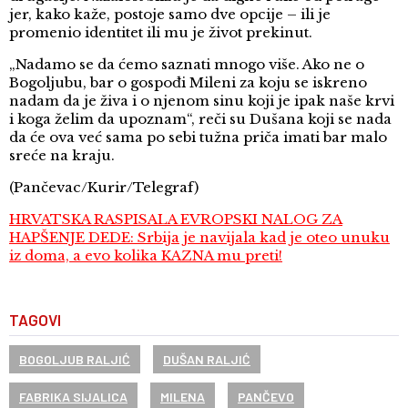
jer, kako kaže, postoje samo dve opcije – ili je
promenio identitet ili mu je život prekinut.
„Nadamo se da ćemo saznati mnogo više. Ako ne o
Bogoljubu, bar o gospođi Mileni za koju se iskreno
nadam da je živa i o njenom sinu koji je ipak naše krvi
i koga želim da upoznam“, reči su Dušana koji se nada
da će ova već sama po sebi tužna priča imati bar malo
sreće na kraju.
(Pančevac/Kurir/Telegraf)
HRVATSKA RASPISALA EVROPSKI NALOG ZA
HAPŠENJE DEDE: Srbija je navijala kad je oteo unuku
iz doma, a evo kolika KAZNA mu preti!
TAGOVI
BOGOLJUB RALJIĆ
DUŠAN RALJIĆ
FABRIKA SIJALICA
MILENA
PANČEVO