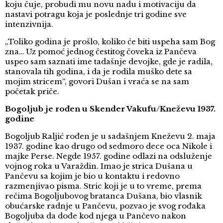
koju čuje, probudi mu novu nadu i motivaciju da
nastavi potragu koja je poslednje tri godine sve
intenzivnija.
„Toliko godina je prošlo, koliko će biti uspeha sam Bog
zna… Uz pomoć jednog čestitog čoveka iz Pančeva
uspeo sam saznati ime tadašnje devojke, gde je radila,
stanovala tih godina, i da je rodila muško dete sa
mojim stricem“, govori Dušan i vraća se na sam
početak priče.
Bogoljub je rođen u Skender Vakufu/Kneževu 1937.
godine
Bogoljub Raljić rođen je u sadašnjem Kneževu 2. maja
1937. godine kao drugo od sedmoro dece oca Nikole i
majke Perse. Negde 1957. godine odlazi na odsluženje
vojnog roka u Varaždin. Imao je strica Dušana u
Pančevu sa kojim je bio u kontaktu i redovno
razmenjivao pisma. Stric koji je u to vreme, prema
rečima Bogoljubovog bratanca Dušana, bio vlasnik
obućarske radnje u Pančevu, pozvao je svog rođaka
Bogoljuba da dođe kod njega u Pančevo nakon