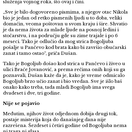
služenja vojnog roka, što ovaj i čini.
„Sve je bilo dogovoreno pismima, a njegov otac Nikola
bio je jedan od retko pismenih ljudi u to doba, veliki
domaćin, veoma poštovan u svom kraju i šire. Shvatio
je da nema života za mlade ljude na posnoj ledini i
stočarstvu, i na području gde su zime trajale i po 6
meseci. Tako je odlučio da mog strica Bogoljuba
pošalje u Pančevo kod brata kako bi završio obućarski
zanat i tamo ostao“, priča Dušan.
Tako je Bogoljub došao kod strica u Pančevo i živeo u
ulici Braće Jovanović, a prema rečima onih koji su ga
poznavali, Dušan kaže da je, kako je vreme odmicalo
Bogoljub brzo učio zanat i bio vredan. Sve je išlo baš
onako kako treba, tada mladi Bogoljub ima svega
dvadeset i dve, tri godine.
Nije se pojavio
Međutim, njihov život odjednom dobija drugi tok,
postaje misterija koja do današnjeg dana nije
razrešena. Šezdeset i četiri godine od Bogoljuba nema
ni traga ni glasa.