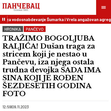
c, za vodosnabdevanje Šumarka i Vrela angažovan agregat
HRONIKA
PANČEVO
TRAŽIMO BOGOLJUBA
RALJIĆA! Dušan traga za
stricem koji je nestao u
Pančevu, iza njega ostala
trudna devojka SADA IMA
SINA KOJI JE ROĐEN
ŠEZDESETIH GODINA
FOTO
12:59
09.11.2023