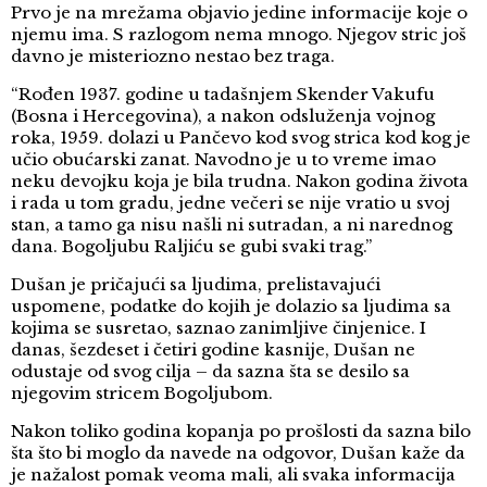
Prvo je na mrežama objavio jedine informacije koje o
njemu ima. S razlogom nema mnogo. Njegov stric još
davno je misteriozno nestao bez traga.
“Rođen 1937. godine u tadašnjem Skender Vakufu
(Bosna i Hercegovina), a nakon odsluženja vojnog
roka, 1959. dolazi u Pančevo kod svog strica kod kog je
učio obućarski zanat. Navodno je u to vreme imao
neku devojku koja je bila trudna. Nakon godina života
i rada u tom gradu, jedne večeri se nije vratio u svoj
stan, a tamo ga nisu našli ni sutradan, a ni narednog
dana. Bogoljubu Raljiću se gubi svaki trag.”
Dušan je pričajući sa ljudima, prelistavajući
uspomene, podatke do kojih je dolazio sa ljudima sa
kojima se susretao, saznao zanimljive činjenice. I
danas, šezdeset i četiri godine kasnije, Dušan ne
odustaje od svog cilja – da sazna šta se desilo sa
njegovim stricem Bogoljubom.
Nakon toliko godina kopanja po prošlosti da sazna bilo
šta što bi moglo da navede na odgovor, Dušan kaže da
je nažalost pomak veoma mali, ali svaka informacija