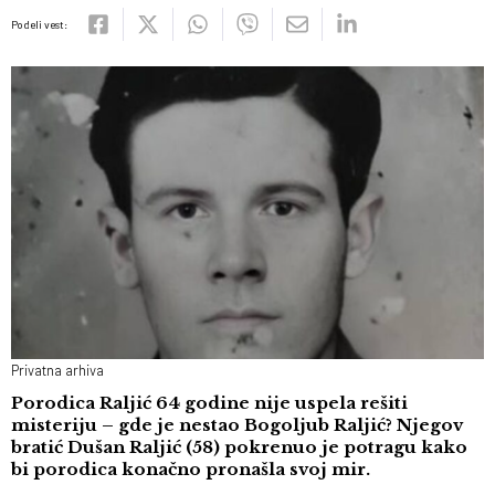
Podeli vest:
Privatna arhiva
Porodica Raljić 64 godine nije uspela rešiti
misteriju – gde je nestao Bogoljub Raljić? Njegov
bratić Dušan Raljić (58) pokrenuo je potragu kako
bi porodica konačno pronašla svoj mir.