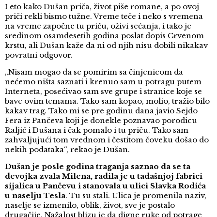
I eto kako Dušan priča, život piše romane, a po ovoj
priči rekli bismo tužne. Vreme teče i neko s vremena
na vreme započne tu priču, oživi sećanja, i tako je
sredinom osamdesetih godina poslat dopis Crvenom
krstu, ali Dušan kaže da ni od njih nisu dobili nikakav
povratni odgovor.
„Nisam mogao da se pomirim sa činjenicom da
nećemo ništa saznati i krenuo sam u potragu putem
Interneta, posećivao sam sve grupe i stranice koje se
bave ovim temama. Tako sam kopao, molio, tražio bilo
kakav trag. Tako mi se pre godinu dana javio Sejdo
Fera iz Pančeva koji je donekle poznavao porodicu
Raljić i Dušana i čak pomalo i tu priču. Tako sam
zahvaljujući tom vrednom i čestitom čoveku došao do
nekih podataka“, rekao je Dušan.
Dušan je posle godina traganja saznao da se ta
devojka zvala Milena, radila je u tadašnjoj fabrici
sijalica u Pančevu i stanovala u ulici Slavka Rodića
u naselju Tesla
. Tu su stali. Ulica je promenila naziv,
naselje se izmenilo, oblik, život, sve je postalo
drugačije. Nažalost blizu je da digne ruke od potrage