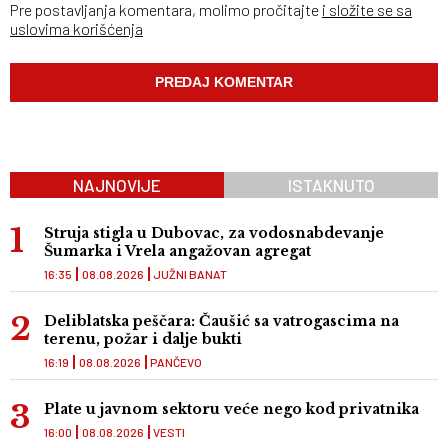
Pre postavljanja komentara, molimo pročitajte
i složite se sa
uslovima korišćenja
NAJNOVIJE
ISTAKNUTO
Struja stigla u Dubovac, za vodosnabdevanje
Šumarka i Vrela angažovan agregat
16:35
08.08.2026
JUŽNI BANAT
Deliblatska peščara: Čaušić sa vatrogascima na
terenu, požar i dalje bukti
16:19
08.08.2026
PANČEVO
Plate u javnom sektoru veće nego kod privatnika
16:00
08.08.2026
VESTI