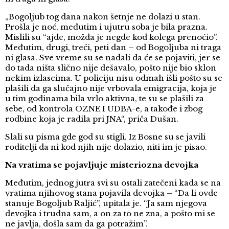
„Bogoljub tog dana nakon šetnje ne dolazi u stan.
Prošla je noć, međutim i ujutru soba je bila prazna.
Mislili su “ajde, možda je negde kod kolega prenoćio”.
Međutim, drugi, treći, peti dan – od Bogoljuba ni traga
ni glasa. Sve vreme su se nadali da će se pojaviti, jer se
do tada ništa slično nije dešavalo, pošto nije bio sklon
nekim izlascima. U policiju nisu odmah išli pošto su se
plašili da ga slučajno nije vrbovala emigracija, koja je
u tim godinama bila vrlo aktivna, te su se plašili za
sebe, od kontrola OZNE I UDBA-e, a takođe i zbog
rodbine koja je radila pri JNA“, priča Dušan.
Slali su pisma gde god su stigli. Iz Bosne su se javili
roditelji da ni kod njih nije dolazio, niti im je pisao.
Na vratima se pojavljuje misteriozna devojka
Međutim, jednog jutra svi su ostali zatečeni kada se na
vratima njihovog stana pojavila devojka – “Da li ovde
stanuje Bogoljub Raljić”, upitala je. “Ja sam njegova
devojka i trudna sam, a on za to ne zna, a pošto mi se
ne javlja, došla sam da ga potražim”.