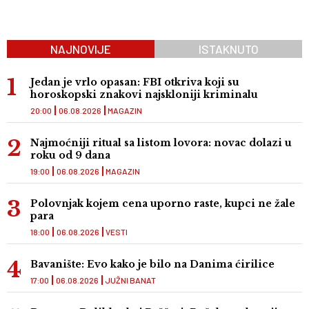
NAJNOVIJE
ISTAKNUTO
Jedan je vrlo opasan: FBI otkriva koji su
horoskopski znakovi najskloniji kriminalu
20:00
06.08.2026
MAGAZIN
Najmoćniji ritual sa listom lovora: novac dolazi u
roku od 9 dana
19:00
06.08.2026
MAGAZIN
Polovnjak kojem cena uporno raste, kupci ne žale
para
18:00
06.08.2026
VESTI
Bavanište: Evo kako je bilo na Danima ćirilice
17:00
06.08.2026
JUŽNI BANAT