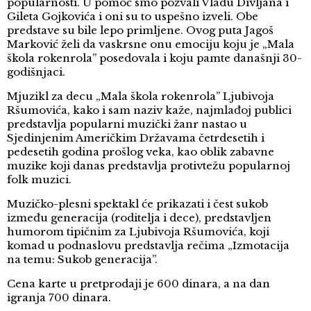
popularnosti. U pomoć smo pozvali Vladu Divljana i
Gileta Gojkovića i oni su to uspešno izveli. Obe
predstave su bile lepo primljene. Ovog puta Jagoš
Marković želi da vaskrsne onu emociju koju je „Mala
škola rokenrola” posedovala i koju pamte današnji 30-
godišnjaci.
Mjuzikl za decu „Mala škola rokenrola” Ljubivoja
Ršumovića, kako i sam naziv kaže, najmlađoj publici
predstavlja popularni muzički žanr nastao u
Sjedinjenim Američkim Državama četrdesetih i
pedesetih godina prošlog veka, kao oblik zabavne
muzike koji danas predstavlja protivtežu popularnoj
folk muzici.
Muzičko-plesni spektakl će prikazati i čest sukob
između generacija (roditelja i dece), predstavljen
humorom tipičnim za Ljubivoja Ršumovića, koji
komad u podnaslovu predstavlja rečima „Izmotacija
na temu: Sukob generacija”.
Cena karte u pretprodaji je 600 dinara, a na dan
igranja 700 dinara.