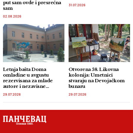
put sam ovde i presrećna
31.07.2026
sam
02.08.2026
Letnja bašta Doma
Otvorena 58. Likovna
omladine u avgustu
kolonija: Umetnici
rezervisana za mlade
stvaraju na Devojačkom
autore i nezavisne
bunaru
izdavače
29.07.2026
29.07.2026