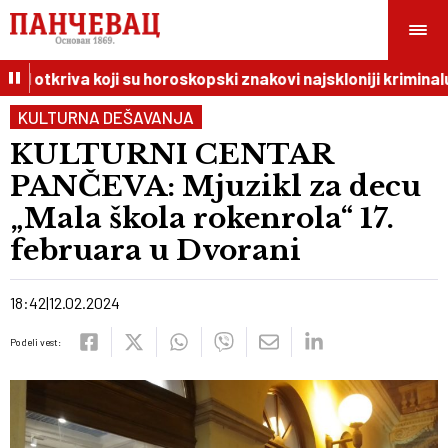
I otkriva koji su horoskopski znakovi najskloniji kriminalu
KULTURNA DEŠAVANJA
KULTURNI CENTAR
PANČEVA: Mjuzikl za decu
„Mala škola rokenrola“ 17.
februara u Dvorani
18:42
12.02.2024
Podeli vest: