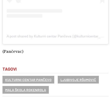
A post shared by Kulturni centar Pančeva (@kulturnicentar_panceva)
(Pančevac)
TAGOVI
KULTURNI CENTAR PANČEVO
LJUBIVOJE RŠUMOVIĆ
MALA ŠKOLA ROKENROLA