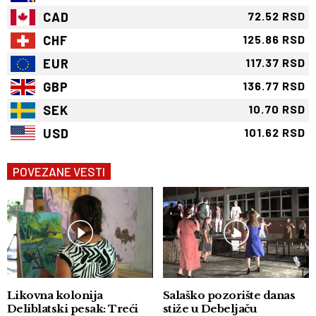
CAD
72.52 RSD
CHF
125.86 RSD
EUR
117.37 RSD
GBP
136.77 RSD
SEK
10.70 RSD
USD
101.62 RSD
POVEZANE VESTI
Likovna kolonija
Salaško pozorište danas
Deliblatski pesak: Treći
stiže u Debeljaču